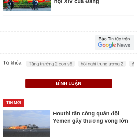
hội XIV của Đảng
Từ khóa:
Tăng trưởng 2 con số
hội nghị trung ương 2
đạ
BÌNH LUẬN
TIN MỚI
Houthi tấn công quân đội
Yemen gây thương vong lớn