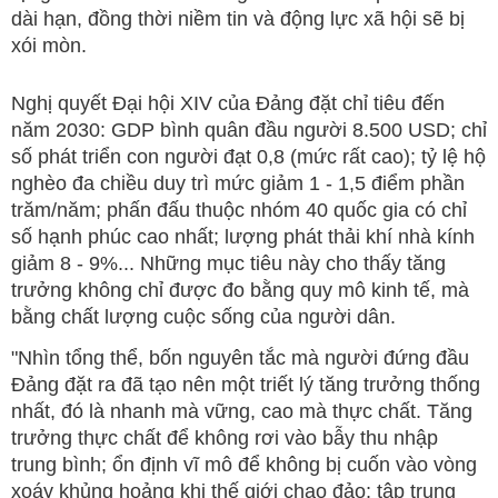
dài hạn, đồng thời niềm tin và động lực xã hội sẽ bị
xói mòn.
Nghị quyết Đại hội XIV của Đảng đặt chỉ tiêu đến
năm 2030: GDP bình quân đầu người 8.500 USD; chỉ
số phát triển con người đạt 0,8 (mức rất cao); tỷ lệ hộ
nghèo đa chiều duy trì mức giảm 1 - 1,5 điểm phần
trăm/năm; phấn đấu thuộc nhóm 40 quốc gia có chỉ
số hạnh phúc cao nhất; lượng phát thải khí nhà kính
giảm 8 - 9%... Những mục tiêu này cho thấy tăng
trưởng không chỉ được đo bằng quy mô kinh tế, mà
bằng chất lượng cuộc sống của người dân.
"Nhìn tổng thể, bốn nguyên tắc mà người đứng đầu
Đảng đặt ra đã tạo nên một triết lý tăng trưởng thống
nhất, đó là nhanh mà vững, cao mà thực chất. Tăng
trưởng thực chất để không rơi vào bẫy thu nhập
trung bình; ổn định vĩ mô để không bị cuốn vào vòng
xoáy khủng hoảng khi thế giới chao đảo; tập trung