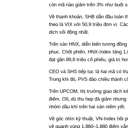
còn mã nào giảm trên 3% như buổi s
Về thanh khoản, SHB dẫn đầu toàn thị
theo là VIX với 50,9 triệu đơn vị. 
dịch sôi động nhất.
Trên sàn HNX, diễn biến tương đồng 
phục. Chốt phiên, HNX-Index tăng 1
đạt gần 89,6 triệu cổ phiếu, giá trị h
CEO và SHS tiếp tục là hai mã có t
Trong khi đó, PVS đảo chiều thành c
Trên UPCOM, thị trường giao dịch 
điểm. OIL dù thu hẹp đà giảm nhưng
nhóm dầu khí trên hai sàn niêm yết.
Về góc nhìn kỹ thuật, VN-Index hồi 
vệ quanh vùng 1.860–1.880 điểm vẫn 