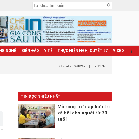
NG NGHỆ
BIỂN ĐẢO
Y TẾ
THỰC HIỆN NGHỊ QUYẾT 57
VIDEO
Chủ nhật
, 9/8/2026
| 7:13:35
TIN ĐỌC NHIỀU NHẤT
Mở rộng trợ cấp hưu trí
xã hội cho người từ 70
tuổi