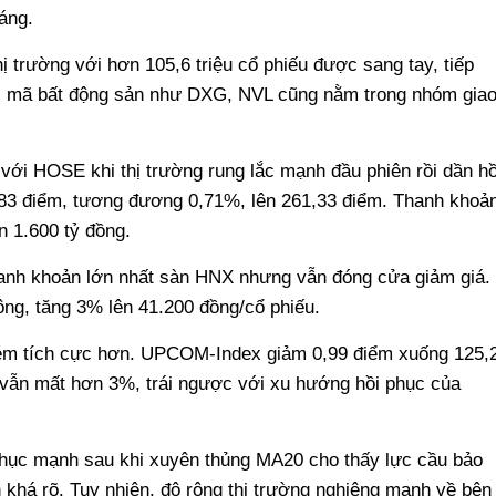
áng.
 trường với hơn 105,6 triệu cổ phiếu được sang tay, tiếp
Các mã bất động sản như DXG, NVL cũng nằm trong nhóm gia
với HOSE khi thị trường rung lắc mạnh đầu phiên rồi dần hồ
,83 điểm, tương đương 0,71%, lên 261,33 điểm. Thanh khoả
ơn 1.600 tỷ đồng.
hanh khoản lớn nhất sàn HNX nhưng vẫn đóng cửa giảm giá.
ông, tăng 3% lên 41.200 đồng/cổ phiếu.
kém tích cực hơn. UPCOM-Index giảm 0,99 điểm xuống 125,
 vẫn mất hơn 3%, trái ngược với xu hướng hồi phục của
phục mạnh sau khi xuyên thủng MA20 cho thấy lực cầu bảo
khá rõ. Tuy nhiên, độ rộng thị trường nghiêng mạnh về bên