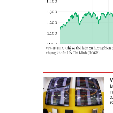
V
l
T
đ
9