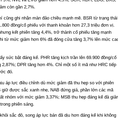
iảm còn gần 2,7%.
hí cũng ghi nhận màn đảo chiều mạnh mẽ. BSR từ trạng thái
.800 đồng/cổ phiếu với thanh khoản hơn 27,3 triệu đơn vị.
hưng kết phiên tăng 4,4%, trở thành cổ phiếu tăng mạnh
khi từ mức giảm hơn 6% đã đóng cửa tăng 3,7% lên mức ca
ấy sức bật đáng kể. PHR tăng kịch trần lên 69.900 đồng/cổ
ng 2,87%; DPR tăng hơn 4%. Chỉ một số ít mã như HRC tiếp
ước đó.
ịu áp lực điều chỉnh dù mức giảm đã thu hẹp so với phiên
 giữ được sắc xanh nhẹ, NAB đứng giá, phần lớn các mã
hất nhóm với mức giảm 3,37%; MSB thu hẹp đáng kể đà giả
trong phiên sáng.
hỏi sắc đỏ, song áp lực bán đã dịu hơn đáng kể khi không