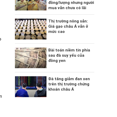
đồng/lượng nhưng người
mua vẫn chưa có lãi
Thị trường nông sản:
Giá gạo châu Á vẫn ở
mức cao
o
Bài toán niềm tin phía
sau đà suy yếu của
đồng yen
Đà tăng giảm đan xen
trên thị trường chứng
khoán châu Á
m