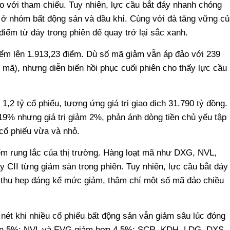
 với tham chiếu. Tuy nhiên, lực cầu bắt đáy nhanh chóng
ệt ở nhóm bất động sản và dầu khí. Cùng với đà tăng vững củ
iểm từ đáy trong phiên để quay trở lại sắc xanh.
iểm lên 1.913,23 điểm. Dù số mã giảm vẫn áp đảo với 239
 mã), nhưng diễn biến hồi phục cuối phiên cho thấy lực cầu
2 tỷ cổ phiếu, tương ứng giá trị giao dịch 31.790 tỷ đồng.
 19% nhưng giá trị giảm 2%, phản ánh dòng tiền chủ yếu tập
cổ phiếu vừa và nhỏ.
ểm rung lắc của thị trường. Hàng loạt mã như DXG, NVL,
II từng giảm sàn trong phiên. Tuy nhiên, lực cầu bắt đáy
u thu hẹp đáng kể mức giảm, thậm chí một số mã đảo chiều
 nét khi nhiều cổ phiếu bất động sản vẫn giảm sâu lúc đóng
rên 5%; NVL và EVG giảm hơn 4,5%; SCR, KDH, LDG, DXS,