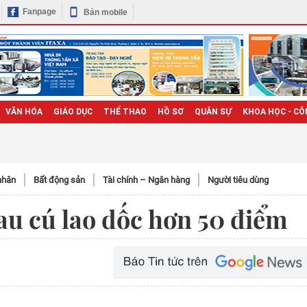
Fanpage
Bản mobile
VĂN HÓA
GIÁO DỤC
THỂ THAO
HỒ SƠ
QUÂN SỰ
KHOA HỌC - CÔ
nhân
Bất động sản
Tài chính – Ngân hàng
Người tiêu dùng
au cú lao dốc hơn 50 điểm