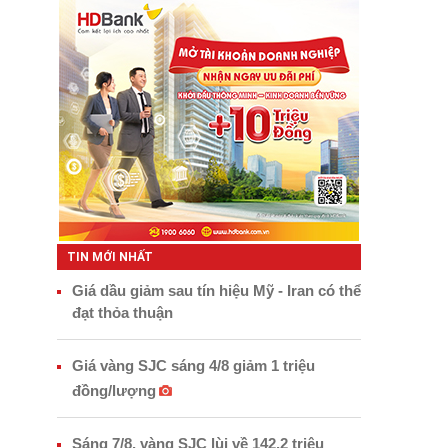
TIN MỚI NHẤT
Giá dầu giảm sau tín hiệu Mỹ - Iran có thể
đạt thỏa thuận
Giá vàng SJC sáng 4/8 giảm 1 triệu
đồng/lượng
Sáng 7/8, vàng SJC lùi về 142,2 triệu