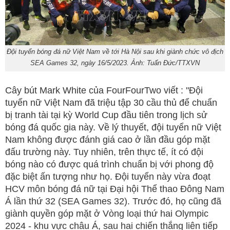
Đội tuyển bóng đá nữ Việt Nam về tới Hà Nội sau khi giành chức vô địch
SEA Games 32, ngày 16/5/2023. Ảnh: Tuấn Đức/TTXVN
Cây bút Mark White của FourFourTwo viết : "Đội
tuyển nữ Việt Nam đã triệu tập 30 cầu thủ để chuẩn
bị tranh tài tại kỳ World Cup đầu tiên trong lịch sử
bóng đá quốc gia này. Về lý thuyết, đội tuyển nữ Việt
Nam không được đánh giá cao ở lần đầu góp mặt
đấu trường này. Tuy nhiên, trên thực tế, ít có đội
bóng nào có được quá trình chuẩn bị với phong độ
đặc biệt ấn tượng như họ. Đội tuyển này vừa đoạt
HCV môn bóng đá nữ tại Đại hội Thể thao Đông Nam
Á lần thứ 32 (SEA Games 32). Trước đó, họ cũng đã
giành quyền góp mặt ở Vòng loại thứ hai Olympic
2024 - khu vực châu Á, sau hai chiến thắng liên tiếp