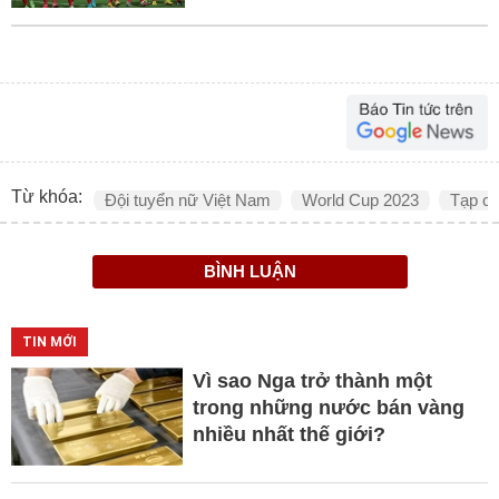
Từ khóa:
Đội tuyển nữ Việt Nam
World Cup 2023
Tạp c
BÌNH LUẬN
TIN MỚI
Vì sao Nga trở thành một
trong những nước bán vàng
nhiều nhất thế giới?