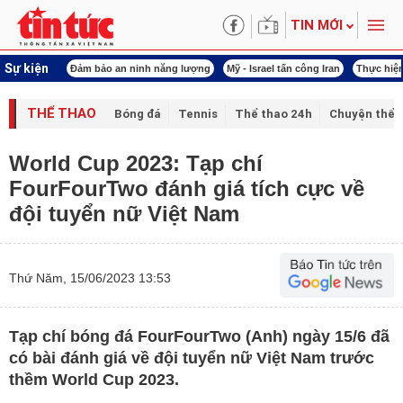
TIN MỚI
Sự kiện
 năng lượng
Mỹ - Israel tấn công Iran
Thực hiện Nghị quyết 80
Thực hiện Ngh
THỂ THAO
Bóng đá
Tennis
Thể thao 24h
Chuyện thể 
World Cup 2023: Tạp chí
FourFourTwo đánh giá tích cực về
đội tuyển nữ Việt Nam
Thứ Năm, 15/06/2023 13:53
Tạp chí bóng đá FourFourTwo (Anh) ngày 15/6 đã
có bài đánh giá về đội tuyển nữ Việt Nam trước
thềm World Cup 2023.