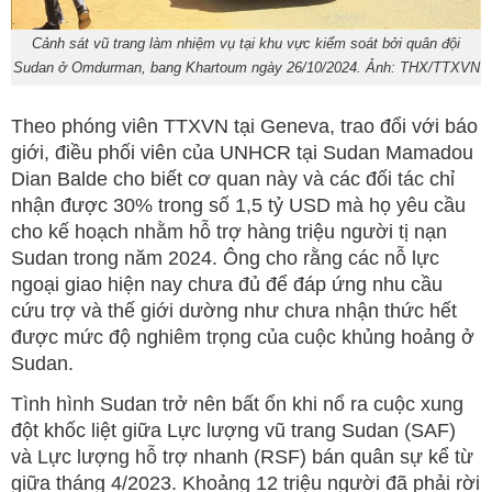
Cảnh sát vũ trang làm nhiệm vụ tại khu vực kiểm soát bởi quân đội
Sudan ở Omdurman, bang Khartoum ngày 26/10/2024. Ảnh: THX/TTXVN
Theo phóng viên TTXVN tại Geneva, trao đổi với báo
giới, điều phối viên của UNHCR tại Sudan Mamadou
Dian Balde cho biết cơ quan này và các đối tác chỉ
nhận được 30% trong số 1,5 tỷ USD mà họ yêu cầu
cho kế hoạch nhằm hỗ trợ hàng triệu người tị nạn
Sudan trong năm 2024. Ông cho rằng các nỗ lực
ngoại giao hiện nay chưa đủ để đáp ứng nhu cầu
cứu trợ và thế giới dường như chưa nhận thức hết
được mức độ nghiêm trọng của cuộc khủng hoảng ở
Sudan.
Tình hình Sudan trở nên bất ổn khi nổ ra cuộc xung
đột khốc liệt giữa Lực lượng vũ trang Sudan (SAF)
và Lực lượng hỗ trợ nhanh (RSF) bán quân sự kể từ
giữa tháng 4/2023. Khoảng 12 triệu người đã phải rời