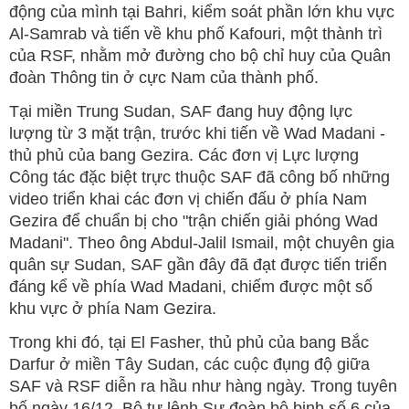
động của mình tại Bahri, kiểm soát phần lớn khu vực
Al-Samrab và tiến về khu phố Kafouri, một thành trì
của RSF, nhằm mở đường cho bộ chỉ huy của Quân
đoàn Thông tin ở cực Nam của thành phố.
Tại miền Trung Sudan, SAF đang huy động lực
lượng từ 3 mặt trận, trước khi tiến về Wad Madani -
thủ phủ của bang Gezira. Các đơn vị Lực lượng
Công tác đặc biệt trực thuộc SAF đã công bố những
video triển khai các đơn vị chiến đấu ở phía Nam
Gezira để chuẩn bị cho "trận chiến giải phóng Wad
Madani". Theo ông Abdul-Jalil Ismail, một chuyên gia
quân sự Sudan, SAF gần đây đã đạt được tiến triển
đáng kể về phía Wad Madani, chiếm được một số
khu vực ở phía Nam Gezira.
Trong khi đó, tại El Fasher, thủ phủ của bang Bắc
Darfur ở miền Tây Sudan, các cuộc đụng độ giữa
SAF và RSF diễn ra hầu như hàng ngày. Trong tuyên
bố ngày 16/12, Bộ tư lệnh Sư đoàn bộ binh số 6 của