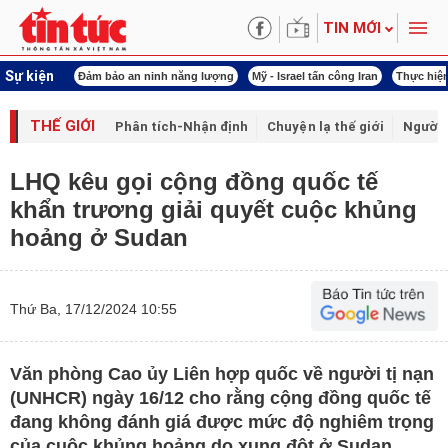
TIN MỚI
Sự kiện
ội khóa XVI
Đảm bảo an ninh năng lượng
Mỹ - Israel tấn công Iran
Thực hiện
THẾ GIỚI
Phân tích-Nhận định
Chuyện lạ thế giới
Người 
LHQ kêu gọi cộng đồng quốc tế
khẩn trương giải quyết cuộc khủng
hoảng ở Sudan
Thứ Ba, 17/12/2024 10:55
Văn phòng Cao ủy Liên hợp quốc về người tị nạn
(UNHCR) ngày 16/12 cho rằng cộng đồng quốc tế
đang không đánh giá được mức độ nghiêm trọng
của cuộc khủng hoảng do xung đột ở Sudan.