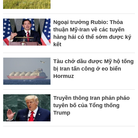
Ngoại trưởng Rubio: Thỏa
thuận Mỹ-Iran về các tuyến
hàng hải có thể sớm được ký
kết
Tàu chở dầu được Mỹ hộ tống
bị Iran tấn công ở eo biển
Hormuz
Truyền thông Iran phản pháo
tuyên bố của Tổng thống
Trump