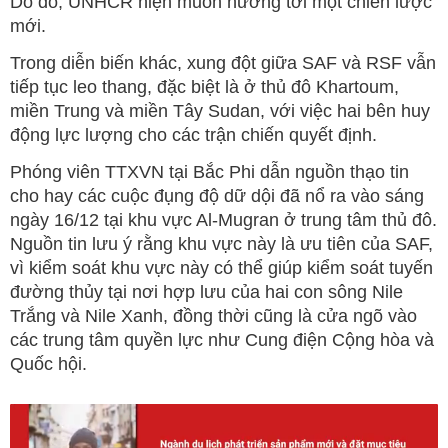
Do đó, UNHCR hiện muốn hướng tới một chiến lược
mới.
Trong diễn biến khác, xung đột giữa SAF và RSF vẫn
tiếp tục leo thang, đặc biệt là ở thủ đô Khartoum,
miền Trung và miền Tây Sudan, với việc hai bên huy
động lực lượng cho các trận chiến quyết định.
Phóng viên TTXVN tại Bắc Phi dẫn nguồn thạo tin
cho hay các cuộc đụng độ dữ dội đã nổ ra vào sáng
ngày 16/12 tại khu vực Al-Mugran ở trung tâm thủ đô.
Nguồn tin lưu ý rằng khu vực này là ưu tiên của SAF,
vì kiểm soát khu vực này có thể giúp kiểm soát tuyến
đường thủy tại nơi hợp lưu của hai con sông Nile
Trắng và Nile Xanh, đồng thời cũng là cửa ngõ vào
các trung tâm quyền lực như Cung điện Cộng hòa và
Quốc hội.