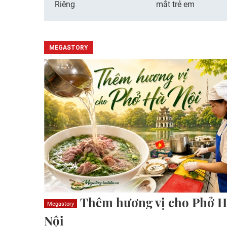
Riêng
mắt trẻ em
MEGASTORY
Thêm hương vị cho Phở H
Megastory
Nội