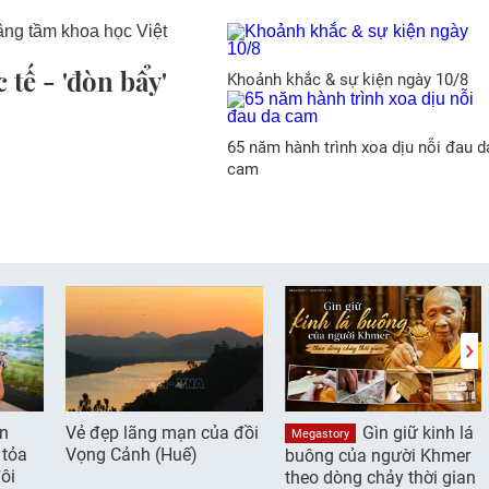
tế - 'đòn bẩy'
Khoảnh khắc & sự kiện ngày 10/8
65 năm hành trình xoa dịu nỗi đau d
cam
ần
Vẻ đẹp lãng mạn của đồi
Gìn giữ kinh lá
Megastory
 tỏa
Vọng Cảnh (Huế)
buông của người Khmer
ôi
theo dòng chảy thời gian