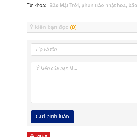
Từ khóa:
Bão Mặt Trời,
phun trào nhật hoa,
bão
VIDEO