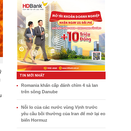
ỹ
TIN MỚI NHẤT
g
Romania khẩn cấp đánh chìm 4 sà lan
trên sông Danube
u
Nỗi lo của các nước vùng Vịnh trước
yêu cầu bồi thường của Iran để mở lại eo
biển Hormuz