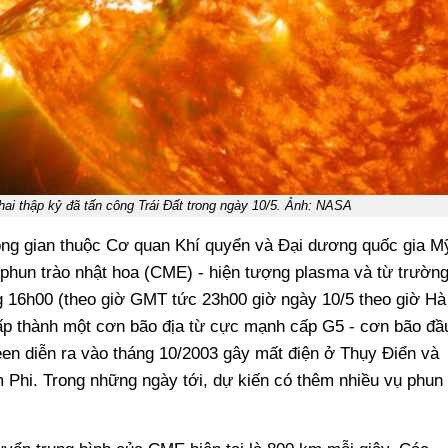
ai thập kỷ đã tấn công Trái Đất trong ngày 10/5. Ảnh: NASA
ông gian thuộc Cơ quan Khí quyển và Đại dương quốc gia M
 phun trào nhật hoa (CME) - hiện tượng plasma và từ trườn
ng 16h00 (theo giờ GMT tức 23h00 giờ ngày 10/5 theo giờ Hà
cấp thành một cơn bão địa từ cực mạnh cấp G5 - cơn bão đầ
een diễn ra vào tháng 10/2003 gây mất điện ở Thụy Điển và
 Phi. Trong những ngày tới, dự kiến có thêm nhiều vụ phun