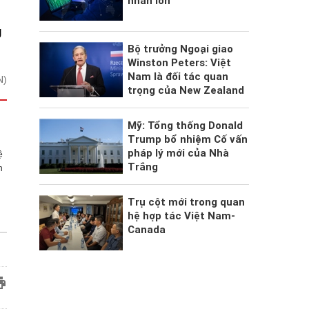
nhân lớn
g
Bộ trưởng Ngoại giao
Winston Peters: Việt
Nam là đối tác quan
N)
trọng của New Zealand
Mỹ: Tổng thống Donald
Trump bổ nhiệm Cố vấn
pháp lý mới của Nhà
ệ
Trắng
h
Trụ cột mới trong quan
hệ hợp tác Việt Nam-
Canada