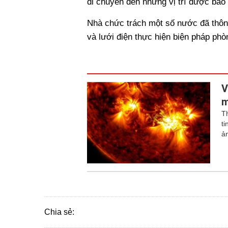
di chuyển đến những vị trí được bảo 
Nhà chức trách một số nước đã thôn
và lưới điện thực hiện biện pháp phò
V
m
T
t
ả
Chia sẻ: