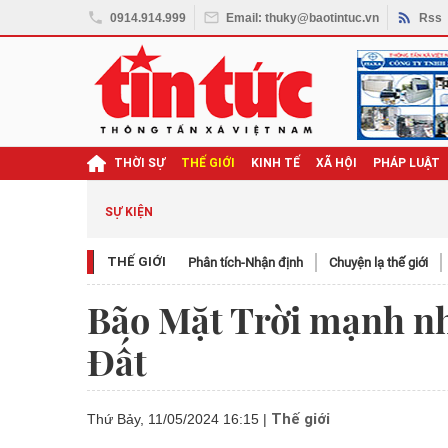
0914.914.999
Email: thuky@baotintuc.vn
Rss
THỜI SỰ
THẾ GIỚI
KINH TẾ
XÃ HỘI
PHÁP LUẬT
SỰ KIỆN
THẾ GIỚI
Phân tích-Nhận định
Chuyện lạ thế giới
Bão Mặt Trời mạnh nh
Đất
Thế giới
Thứ Bảy, 11/05/2024 16:15
|