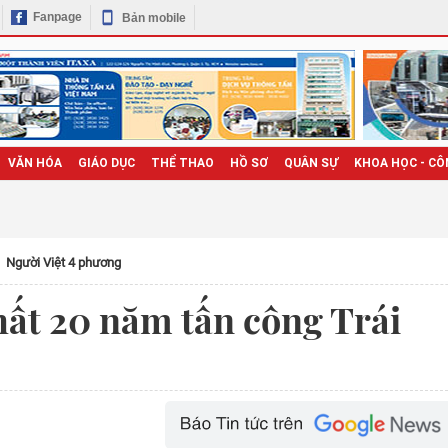
Fanpage
Bản mobile
VĂN HÓA
GIÁO DỤC
THỂ THAO
HỒ SƠ
QUÂN SỰ
KHOA HỌC - CÔ
Người Việt 4 phương
ất 20 năm tấn công Trái