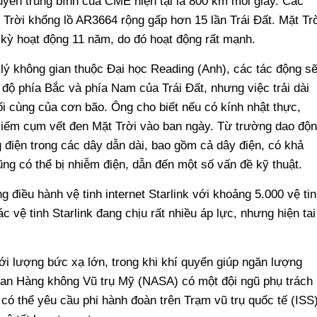
uyển trung bình của CME hiện tại là 800 km mỗi giây. Các
Trời khổng lồ AR3664 rộng gấp hơn 15 lần Trái Đất. Mặt Tr
 kỳ hoạt động 11 năm, do đó hoạt động rất mạnh.
ý không gian thuộc Đại học Reading (Anh), các tác động s
ộ phía Bắc và phía Nam của Trái Đất, nhưng việc trải dài
 cùng của cơn bão. Ông cho biết nếu có kính nhật thực,
kiếm cụm vết đen Mặt Trời vào ban ngày. Từ trường dao độ
ng điện trong các dây dẫn dài, bao gồm cả dây điện, có khả
ng có thể bị nhiễm điện, dẫn đến một số vấn đề kỹ thuật.
điều hành vệ tinh internet Starlink với khoảng 5.000 vệ tin
ác vệ tinh Starlink đang chịu rất nhiều áp lực, nhưng hiện tai
ới lượng bức xạ lớn, trong khi khí quyển giúp ngăn lượng
uan Hàng không Vũ trụ Mỹ (NASA) có một đội ngũ phụ trách
có thể yêu cầu phi hành đoàn trên Trạm vũ trụ quốc tế (ISS