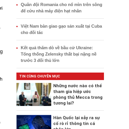
Quân đội Romania cho nổ mìn trên sông
ời
để cứu nhà máy điện hạt nhân
Việt Nam bàn giao gạo sản xuất tại Cuba
ẽ
cho đối tác
Kết quả thăm dò về bầu cử Ukraine:
ng
Tổng thống Zelensky thất bại nặng nề
trước 3 đối thủ lớn
TIN CÙNG CHUYÊN MỤC
h
Những nước nào có thể
tham gia hiệp ước
phòng thủ Mecca trong
tương lai?
Hàn Quốc lại xảy ra sự
)
cố rò rỉ thông tin cá