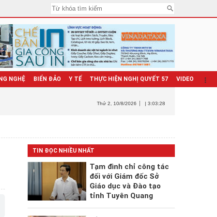
NG NGHỆ
BIỂN ĐẢO
Y TẾ
THỰC HIỆN NGHỊ QUYẾT 57
VIDEO
Thứ 2
, 10/8/2026
| 3:03:29
TIN ĐỌC NHIỀU NHẤT
Tạm đình chỉ công tác
đối với Giám đốc Sở
Giáo dục và Đào tạo
tỉnh Tuyên Quang