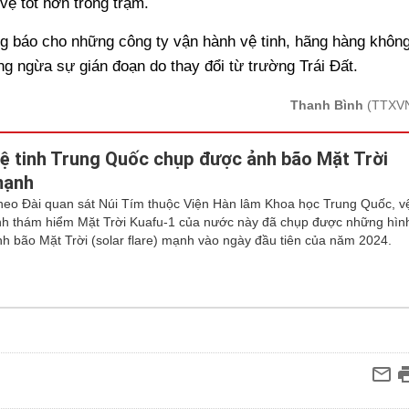
vệ tốt hơn trong trạm.
g báo cho những công ty vận hành vệ tinh, hãng hàng khôn
ng ngừa sự gián đoạn do thay đổi từ trường Trái Đất.
Thanh Bình
(TTXV
ệ tinh Trung Quốc chụp được ảnh bão Mặt Trời
ạnh
heo Đài quan sát Núi Tím thuộc Viện Hàn lâm Khoa học Trung Quốc, v
inh thám hiểm Mặt Trời Kuafu-1 của nước này đã chụp được những hìn
nh bão Mặt Trời (solar flare) mạnh vào ngày đầu tiên của năm 2024.