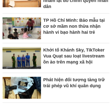
nhằm lật đổ chính quyền nhân
dân
TP Hồ Chí Minh: Bảo mẫu tại
cơ sở mầm non thừa nhận
hành vi bạo hành hai trẻ
Khởi tố Khánh Sky, TikToker
Vua Quạt sau loạt livestream
ồn ào trên mạng xã hội
Phát hiện đối tượng tàng trữ
trái phép vũ khí quân dụng