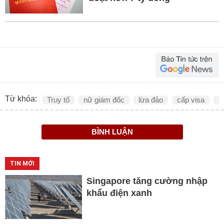
Từ khóa:
Truy tố
nữ giám đốc
lừa đảo
cấp visa
H
BÌNH LUẬN
TIN MỚI
Singapore tăng cường nhập
khẩu điện xanh