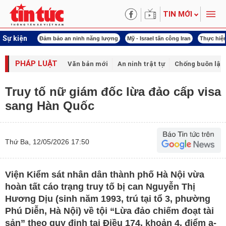
TIN MỚI
Sự kiện
ội khóa XVI
Đảm bảo an ninh năng lượng
Mỹ - Israel tấn công Iran
Thực hiện
PHÁP LUẬT
Văn bản mới
An ninh trật tự
Chống buôn lậu 
Truy tố nữ giám đốc lừa đảo cấp visa
sang Hàn Quốc
Thứ Ba, 12/05/2026 17:50
Viện Kiểm sát nhân dân thành phố Hà Nội vừa
hoàn tất cáo trạng truy tố bị can Nguyễn Thị
Hương Dịu (sinh năm 1993, trú tại tổ 3, phường
Phú Diễn, Hà Nội) về tội “Lừa đảo chiếm đoạt tài
sản” theo quy định tại Điều 174, khoản 4, điểm a-