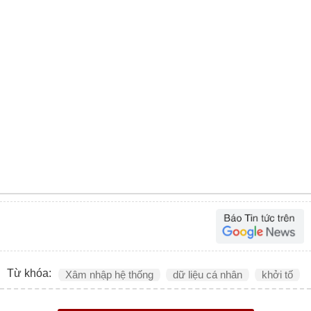
Từ khóa:
Xâm nhập hệ thống
dữ liệu cá nhân
khởi tố