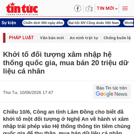
TIN MỚI
Sự kiện
00 ngày đêm
Đại hội XIV Công đoàn Việt Nam
World Cup 2026
Kỳ họp thứ nhấ
PHÁP LUẬT
Văn bản mới
An ninh trật tự
Chống buôn lậu 
Khởi tố đối tượng xâm nhập hệ
thống quốc gia, mua bán 20 triệu dữ
liệu cá nhân
Thứ Tư, 10/06/2026 17:47
Chiều 10/6, Công an tỉnh Lâm Đồng cho biết đã
khởi tố một đối tượng ở Nghệ An về hành vi xâm
nhập trái phép vào Hệ thống thông tin tiêm chủng
quốc gia để thu thập, mua bán dữ liệu cá nhân