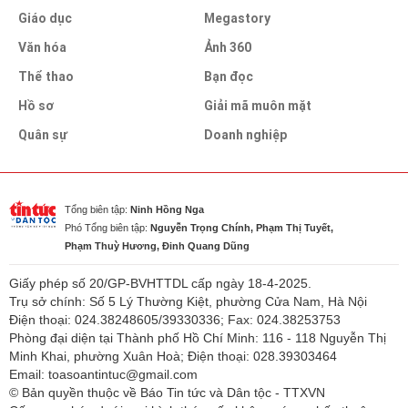
Giáo dục
Megastory
Văn hóa
Ảnh 360
Thể thao
Bạn đọc
Hồ sơ
Giải mã muôn mặt
Quân sự
Doanh nghiệp
Tổng biên tập:
Ninh Hồng Nga
Phó Tổng biên tập:
Nguyễn Trọng Chính, Phạm Thị Tuyết,
Phạm Thuỳ Hương, Đinh Quang Dũng
Giấy phép số 20/GP-BVHTTDL cấp ngày 18-4-2025.
Trụ sở chính: Số 5 Lý Thường Kiệt, phường Cửa Nam, Hà Nội
Điện thoại: 024.38248605/39330336; Fax: 024.38253753
Phòng đại diện tại Thành phố Hồ Chí Minh: 116 - 118 Nguyễn Thị
Minh Khai, phường Xuân Hoà; Điện thoại: 028.39303464
Email: toasoantintuc@gmail.com
© Bản quyền thuộc về Báo Tin tức và Dân tộc - TTXVN