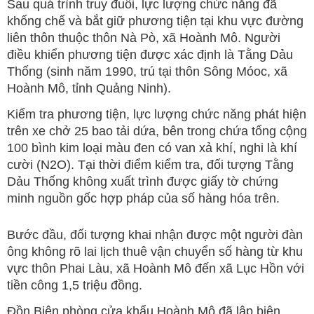
Sau quá trình truy đuổi, lực lượng chức năng đã
khống chế và bắt giữ phương tiện tại khu vực đường
liên thôn thuộc thôn Nà Pò, xã Hoành Mô. Người
điều khiển phương tiện được xác định là Tằng Dảu
Thống (sinh năm 1990, trú tại thôn Sông Móoc, xã
Hoành Mô, tỉnh Quảng Ninh).
Kiểm tra phương tiện, lực lượng chức năng phát hiện
trên xe chở 25 bao tải dứa, bên trong chứa tổng cộng
100 bình kim loại màu đen có van xả khí, nghi là khí
cười (N2O). Tại thời điểm kiểm tra, đối tượng Tằng
Dảu Thống không xuất trình được giấy tờ chứng
minh nguồn gốc hợp pháp của số hàng hóa trên.
Bước đầu, đối tượng khai nhận được một người đàn
ông không rõ lai lịch thuê vận chuyển số hàng từ khu
vực thôn Phai Làu, xã Hoành Mô đến xã Lục Hồn với
tiền công 1,5 triệu đồng.
Đồn Biên phòng cửa khẩu Hoành Mô đã lập biên