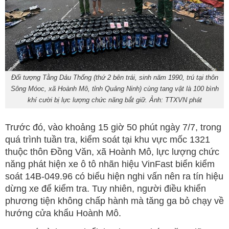
Đối tượng Tằng Dảu Thống (thứ 2 bên trái, sinh năm 1990, trú tại thôn
Sông Móoc, xã Hoành Mô, tỉnh Quảng Ninh) cùng tang vật là 100 bình
khí cười bị lực lượng chức năng bắt giữ. Ảnh: TTXVN phát
Trước đó, vào khoảng 15 giờ 50 phút ngày 7/7, trong
quá trình tuần tra, kiểm soát tại khu vực mốc 1321
thuộc thôn Đồng Văn, xã Hoành Mô, lực lượng chức
năng phát hiện xe ô tô nhãn hiệu VinFast biển kiểm
soát 14B-049.96 có biểu hiện nghi vấn nên ra tín hiệu
dừng xe để kiểm tra. Tuy nhiên, người điều khiển
phương tiện không chấp hành mà tăng ga bỏ chạy về
hướng cửa khẩu Hoành Mô.