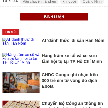
Từ khóa:
Vận chuyển trái phép
khí cười
Quảng Ninh
BÌNH LUẬN
TIN MỚI
AI 'đánh thức' di sản Hán Nôm
Hàng trăm xe cổ và xe sưu
tầm hội tụ tại TP Hồ Chí Minh
CHDC Congo ghi nhận trên
300 trẻ em tử vong do dịch
Ebola
Chuyển Bộ Công an thông tin