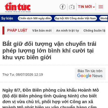
TIN MỚI
Sự kiện
 cách mạng
Chiến dịch 500 ngày đêm
Đại hội XIV Công đoàn Việt Nam
World 
PHÁP LUẬT
Văn bản mới
An ninh trật tự
Chống buôn lậu 
Bắt giữ đối tượng vận chuyển trái
phép lượng lớn bình khí cười tại
khu vực biên giới
Thứ Tư, 08/07/2026 12:19
Ngày 8/7, Đồn Biên phòng cửa khẩu Hoành Mô
(Bộ đội Biên phòng tỉnh Quảng Ninh) cho biết
đơn vị vừa chủ trì, phối hợp với Công an xã
Hoành Mô phát hiện vụ vận chuyển hàng cấm,