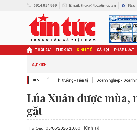
0914.914.999
Email: thuky@baotintuc.vn
Rss
THỜI SỰ
THẾ GIỚI
KINH TẾ
XÃ HỘI
PHÁP LUẬT
SỰ KIỆN
KINH TẾ
Thị trường - Tiền tệ
Doanh nghiệp - Doanh 
Lúa Xuân được mùa, n
gặt
Kinh tế
Thứ Sáu, 05/06/2026 18:00
|