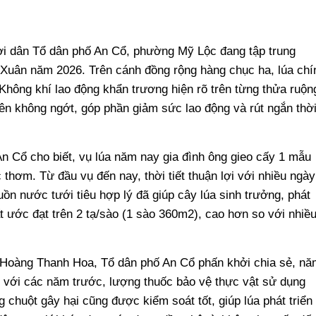
i dân Tổ dân phố An Cổ, phường Mỹ Lộc đang tập trung
 Xuân năm 2026. Trên cánh đồng rộng hàng chục ha, lúa chí
Không khí lao động khẩn trương hiện rõ trên từng thửa ruộn
lên không ngớt, góp phần giảm sức lao động và rút ngắn thờ
 Cổ cho biết, vụ lúa năm nay gia đình ông gieo cấy 1 mẫu
thơm. Từ đầu vụ đến nay, thời tiết thuận lợi với nhiều ngày
ồn nước tưới tiêu hợp lý đã giúp cây lúa sinh trưởng, phát
ất ước đạt trên 2 tạ/sào (1 sào 360m2), cao hơn so với nhiề
Hoàng Thanh Hoa, Tổ dân phố An Cổ phấn khởi chia sẻ, nă
o với các năm trước, lượng thuốc bảo vệ thực vật sử dụng
g chuột gây hại cũng được kiểm soát tốt, giúp lúa phát triển