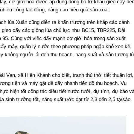
ây, cơ giới hóa được áp dụng đồng bộ từ khâu gieo cấy đế
hiều công lao động, nâng cao hiệu quả sản xuất.
ạch lúa Xuân cũng diễn ra khẩn trương trên khắp các cánh
 gieo cấy các giống lúa chủ lực như BC15, TBR225, Đài
5. Cùng với việc đẩy mạnh cơ giới hóa trong sản xuất
 cấy máy, quản lý nước theo phương pháp ngập khô xen kẽ,
ay không người lái đến thu hoạch, năng suất và sản lượng lú
Vạn, xã Hiển Khánh cho biết, tranh thủ thời tiết thuận lợi,
ương tiện và máy gặt để đẩy nhanh tiến độ thu hoạch. Vụ
ực hiện tốt công tác điều tiết nước tưới, dự tính, dự báo v
 sinh trưởng tốt, năng suất ước đạt từ 2,3 đến 2,5 tạ/sào,