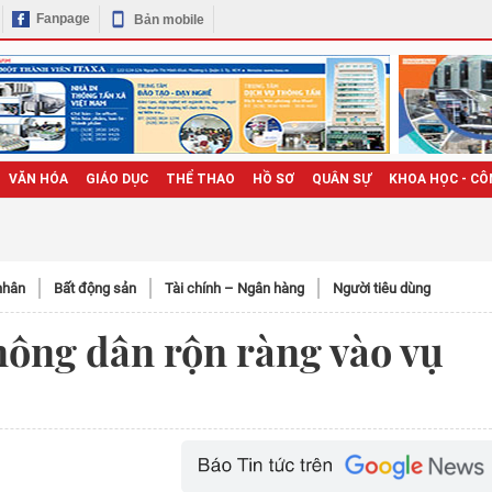
Fanpage
Bản mobile
VĂN HÓA
GIÁO DỤC
THỂ THAO
HỒ SƠ
QUÂN SỰ
KHOA HỌC - CÔ
nhân
Bất động sản
Tài chính – Ngân hàng
Người tiêu dùng
ông dân rộn ràng vào vụ