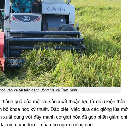
hóc vào xe tải trên cánh đồng lúa xã Trực Ninh.
 thành quả của một vụ sản xuất thuận lợi, từ điều kiện thời
ến bộ khoa học kỹ thuật. Đặc biệt, việc đưa các giống lúa mớ
n xuất cùng với đẩy mạnh cơ giới hóa đã góp phần giảm chi
g lại niềm vui được mùa cho người nông dân.