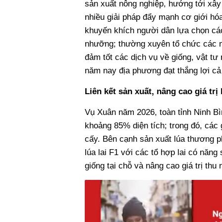
sản xuất nông nghiệp, hướng tới xây
nhiều giải pháp đẩy mạnh cơ giới hó
khuyến khích người dân lựa chọn các
nhưỡng; thường xuyên tổ chức các mô
đảm tốt các dịch vụ về giống, vật tư
năm nay địa phương đạt thắng lợi cả
Liên kết sản xuất, nâng cao giá trị
Vụ Xuân năm 2026, toàn tỉnh Ninh Bì
khoảng 85% diện tích; trong đó, các 
cấy. Bên cạnh sản xuất lúa thương ph
lúa lai F1 với các tổ hợp lai có năn
giống tại chỗ và nâng cao giá trị thu