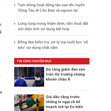
Tạm dừng hoạt động tàu cao tốc tuyến
Vũng Tàu đi Côn Đảo và ngược lại
Lúng túng trong thẩm định, tiền thuê đất
n
với diện tích sử dụng kết hợp
g
i
Đồng Nai kiểm tra, xử lý trại nuôi lợn 'vỗ
béo' sử dụng chất cấm
TIN CÙNG CHUYÊN MỤC
Đà tăng giảm đan xen
trên thị trường chứng
u
khoán châu Á
m
Giá dầu tăng trước
những lo ngại về kế
hoạch mở lại Eo biển