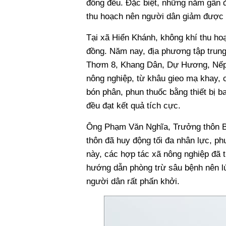
đồng đều. Đặc biệt, những năm gần đ
thu hoạch nên người dân giảm được n
Tại xã Hiển Khánh, không khí thu ho
đồng. Năm nay, địa phương tập trung
Thơm 8, Khang Dân, Dự Hương, Nếp 9
nông nghiệp, từ khâu gieo mạ khay,
bón phân, phun thuốc bằng thiết bị b
đều đạt kết quả tích cực.
Ông Phạm Văn Nghĩa, Trưởng thôn Bái 
thôn đã huy động tối đa nhân lực, ph
này, các hợp tác xã nông nghiệp đã th
hướng dẫn phòng trừ sâu bệnh nên lúa
người dân rất phấn khởi.