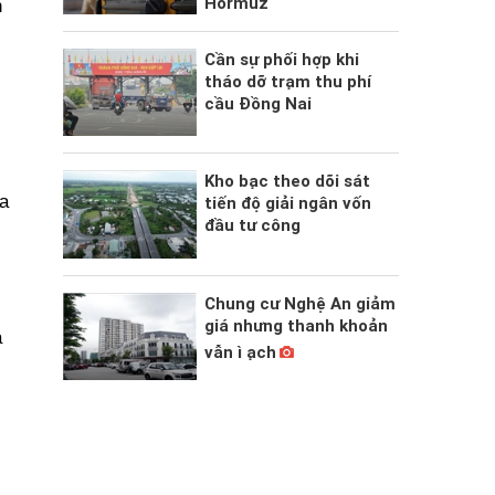
Hormuz
n
Cần sự phối hợp khi
tháo dỡ trạm thu phí
cầu Đồng Nai
Kho bạc theo dõi sát
a
tiến độ giải ngân vốn
đầu tư công
Chung cư Nghệ An giảm
giá nhưng thanh khoản
à
vẫn ì ạch