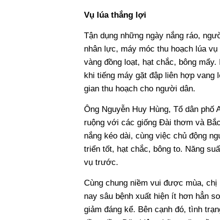
Vụ lúa thắng lợi
Tận dụng những ngày nắng ráo, ngườ
nhân lực, máy móc thu hoạch lúa vụ
vàng đồng loạt, hạt chắc, bông mẩy. 
khi tiếng máy gặt đập liên hợp vang 
gian thu hoạch cho người dân.
Ông Nguyễn Huy Hùng, Tổ dân phố An
ruộng với các giống Đài thơm và Bắc 
nắng kéo dài, cùng việc chủ động ngu
triển tốt, hạt chắc, bông to. Năng su
vụ trước.
Cùng chung niềm vui được mùa, chị 
nay sâu bệnh xuất hiện ít hơn hẳn s
giảm đáng kể. Bên cạnh đó, tình trạn