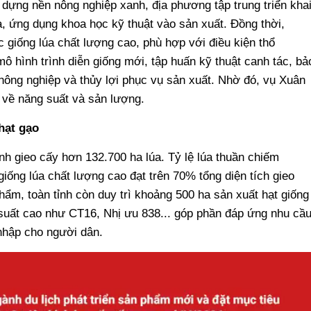
 dựng nền nông nghiệp xanh, địa phương tập trung triển kha
a, ứng dụng khoa học kỹ thuật vào sản xuất. Đồng thời,
 giống lúa chất lượng cao, phù hợp với điều kiện thổ
 hình trình diễn giống mới, tập huấn kỹ thuật canh tác, bả
 nông nghiệp và thủy lợi phục vụ sản xuất. Nhờ đó, vụ Xuân
 về năng suất và sản lượng.
 hạt gạo
nh gieo cấy hơn 132.700 ha lúa. Tỷ lệ lúa thuần chiếm
giống lúa chất lượng cao đạt trên 70% tổng diện tích gieo
ẩm, toàn tỉnh còn duy trì khoảng 500 ha sản xuất hạt giống
g suất cao như CT16, Nhị ưu 838... góp phần đáp ứng nhu cầ
 nhập cho người dân.