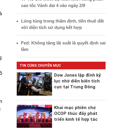
cao tốc Vành đai 4 vào ngày 2/9
à
Lúng túng trong thẩm định, tiền thuê đất
với diện tích sử dụng kết hợp
Fed: Không tăng lãi suất là quyết định sai
lầm
g
TIN CÙNG CHUYÊN MỤC
ô
Dow Jones lập đỉnh kỷ
lục nhờ diễn biến tích
cực tại Trung Đông
n
Khai mạc phiên chợ
i
OCOP thúc đẩy phát
triển kinh tế hợp tác