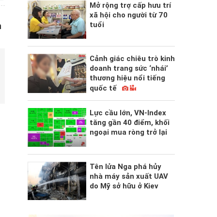
Mở rộng trợ cấp hưu trí
xã hội cho người từ 70
tuổi
n
Cảnh giác chiêu trò kinh
doanh trang sức ‘nhái’
thương hiệu nổi tiếng
quốc tế
Lực cầu lớn, VN-Index
tăng gần 40 điểm, khối
ngoại mua ròng trở lại
Tên lửa Nga phá hủy
nhà máy sản xuất UAV
do Mỹ sở hữu ở Kiev