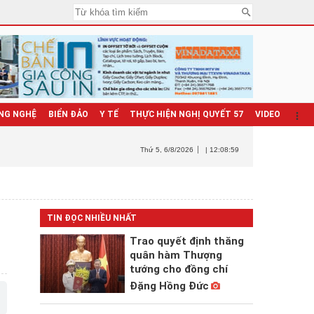
NG NGHỆ
BIỂN ĐẢO
Y TẾ
THỰC HIỆN NGHỊ QUYẾT 57
VIDEO
Thứ 5
, 6/8/2026
| 12:09:00
TIN ĐỌC NHIỀU NHẤT
Trao quyết định thăng
quân hàm Thượng
tướng cho đồng chí
Đặng Hồng Đức