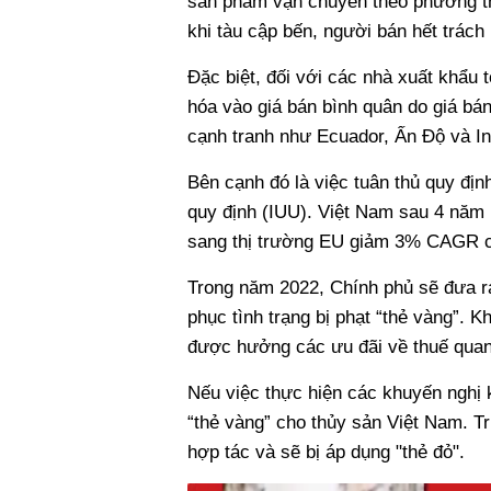
sản phẩm vận chuyển theo phương th
khi tàu cập bến, người bán hết trác
Đặc biệt, đối với các nhà xuất khẩu
hóa vào giá bán bình quân do giá bá
cạnh tranh như Ecuador, Ấn Độ và In
Bên cạnh đó là việc tuân thủ quy địn
quy định (IUU). Việt Nam sau 4 năm 
sang thị trường EU giảm 3% CAGR c
Trong năm 2022, Chính phủ sẽ đưa r
phục tình trạng bị phạt “thẻ vàng”. 
được hưởng các ưu đãi về thuế quan,
Nếu việc thực hiện các khuyến nghị 
“thẻ vàng” cho thủy sản Việt Nam. Tr
hợp tác và sẽ bị áp dụng "thẻ đỏ".