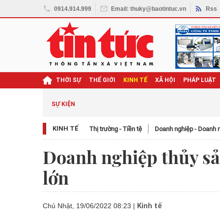
0914.914.999
Email: thuky@baotintuc.vn
Rss
THỜI SỰ
THẾ GIỚI
KINH TẾ
XÃ HỘI
PHÁP LUẬT
SỰ KIỆN
KINH TẾ
Thị trường - Tiền tệ
Doanh nghiệp - Doanh 
Doanh nghiệp thủy sả
lớn
Kinh tế
Chủ Nhật, 19/06/2022 08:23
|