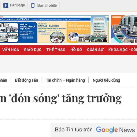
Fanpage
Bản mobile
VĂN HÓA
GIÁO DỤC
THỂ THAO
HỒ SƠ
QUÂN SỰ
KHOA HỌC - CÔ
nhân
Bất động sản
Tài chính – Ngân hàng
Người tiêu dùng
n 'đón sóng' tăng trưởng