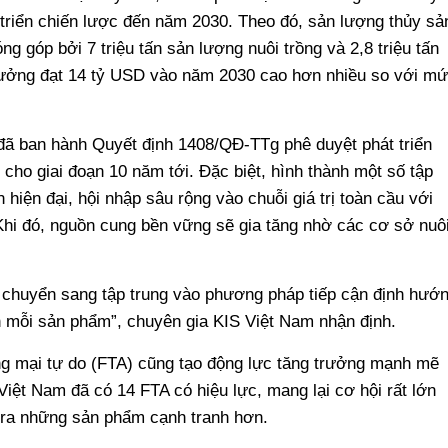
át triển chiến lược đến năm 2030. Theo đó, sản lượng thủy sả
óng góp bởi 7 triệu tấn sản lượng nuôi trồng và 2,8 triệu tấn
trưởng đạt 14 tỷ USD vào năm 2030 cao hơn nhiều so với m
ã ban hành Quyết định 1408/QĐ-TTg phê duyệt phát triển
cho giai đoạn 10 năm tới. Đặc biệt, hình thành một số tập
hiện đại, hội nhập sâu rộng vào chuỗi giá trị toàn cầu với
 Khi đó, nguồn cung bền vững sẽ gia tăng nhờ các cơ sở nuô
 chuyển sang tập trung vào phương pháp tiếp cận định hướ
rên mỗi sản phẩm”, chuyên gia KIS Việt Nam nhận định.
g mại tự do (FTA) cũng tạo động lực tăng trưởng mạnh mẽ
iệt Nam đã có 14 FTA có hiệu lực, mang lại cơ hội rất lớn
 ra những sản phẩm cạnh tranh hơn.