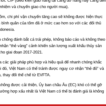
ức CIF (điều kiện giao hàng tại cảng dỡ hàng hay cảng đến
h nhiệm và chuyển giao cho người mua).
 tôm, chi phí vận chuyển tăng cao sẽ không được hiện thực
n bình quân của tôm đã ở mức cao hơn so với các đối thủ
donesia.
h chống đánh bắt cá trái phép, không báo cáo và không theo
nhận “thẻ vàng” cảnh khiến sản lượng xuất khẩu thủy sản
ho giai đoạn 2017-2021.
a các giải pháp phù hợp và hiệu quả để nhanh chóng khắc
Khi đó, Việt Nam có thể tránh được nguy cơ nhận “thẻ đỏ” và
 thay đổi thể chế từ EVFTA.
không được cải thiện, Ủy ban châu Âu (EC) khó có thể gỡ
ường hợp xấu nhất là Việt Nam có thể bị đánh giá là không