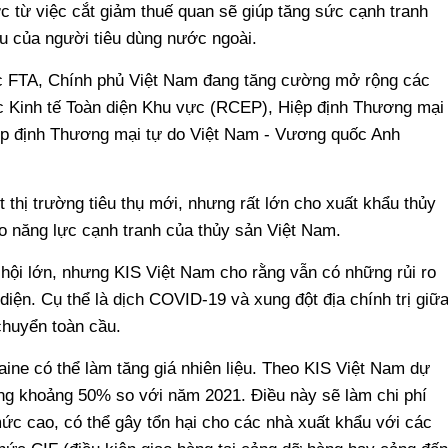
ợc từ việc cắt giảm thuế quan sẽ giúp tăng sức cạnh tranh
ếu của người tiêu dùng nước ngoài.
các FTA, Chính phủ Việt Nam đang tăng cường mở rộng các
c Kinh tế Toàn diện Khu vực (RCEP), Hiệp định Thương mại
p định Thương mại tự do Việt Nam - Vương quốc Anh
thị trường tiêu thụ mới, nhưng rất lớn cho xuất khẩu thủy
 năng lực cạnh tranh của thủy sản Việt Nam.
ội lớn, nhưng KIS Việt Nam cho rằng vẫn có những rủi ro
iện. Cụ thể là dịch COVID-19 và xung đột địa chính trị giữ
chuyển toàn cầu.
raine có thể làm tăng giá nhiên liệu. Theo KIS Việt Nam dự
ng khoảng 50% so với năm 2021. Điều này sẽ làm chi phí
ức cao, có thể gây tổn hại cho các nhà xuất khẩu với các