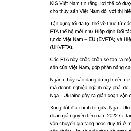
KIS Việt Nam tin rằng, lợi thế có đư
cho thủy sản Việt Nam đối với thị hi
Tận dụng tối đa lợi thế về thuế từ 
FTA thế hệ mới như Hiệp định Đối tá
tự do Việt Nam – EU (EVFTA) và Hiệ
(UKVFTA).
Các FTA này chắc chắn sẽ tạo ra một 
sản của Việt Nam, góp phần nâng cao
Ngành thủy sản đang đứng trước cơ h
mà doanh nghiệp ngành này phải đối d
Nga - Ukraine gây ra gián đoạn vận 
Xung đột địa chính trị giữa Nga - Uk
đoán giá nguyên liệu năm 2022 sẽ tă
vận chuyển gia tăng hoặc duy trì ở m