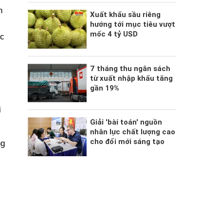
n
Xuất khẩu sầu riêng
hướng tới mục tiêu vượt
mốc 4 tỷ USD
ức
7 tháng thu ngân sách
từ xuất nhập khẩu tăng
gần 19%
i
Giải 'bài toán' nguồn
nhân lực chất lượng cao
cho đổi mới sáng tạo
ng