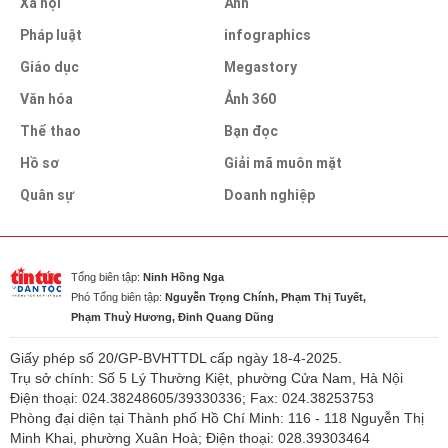
Xã hội
Ảnh
Pháp luật
infographics
Giáo dục
Megastory
Văn hóa
Ảnh 360
Thể thao
Bạn đọc
Hồ sơ
Giải mã muôn mặt
Quân sự
Doanh nghiệp
Tổng biên tập:
Ninh Hồng Nga
Phó Tổng biên tập:
Nguyễn Trọng Chính, Phạm Thị Tuyết,
Phạm Thuỳ Hương, Đinh Quang Dũng
Giấy phép số 20/GP-BVHTTDL cấp ngày 18-4-2025.
Trụ sở chính: Số 5 Lý Thường Kiệt, phường Cửa Nam, Hà Nội
Điện thoại: 024.38248605/39330336; Fax: 024.38253753
Phòng đại diện tại Thành phố Hồ Chí Minh: 116 - 118 Nguyễn Thị
Minh Khai, phường Xuân Hoà; Điện thoại: 028.39303464