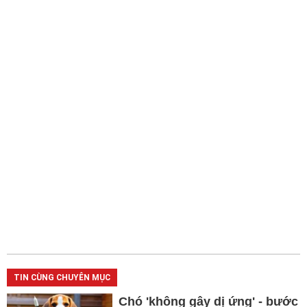
TIN CÙNG CHUYÊN MỤC
Chó 'không gây dị ứng' - bước