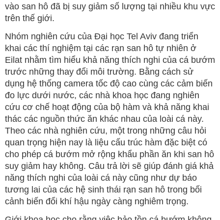
vào san hô đã bị suy giảm số lượng tại nhiều khu vực
trên thế giới.
Nhóm nghiên cứu của Đại học Tel Aviv đang triển
khai các thí nghiệm tại các rạn san hô tự nhiên ở
Eilat nhằm tìm hiểu khả năng thích nghi của cá bướm
trước những thay đổi môi trường. Bằng cách sử
dụng hệ thống camera tốc độ cao cùng các cảm biến
đo lực dưới nước, các nhà khoa học đang nghiên
cứu cơ chế hoạt động của bộ hàm và khả năng khai
thác các nguồn thức ăn khác nhau của loài cá này.
Theo các nhà nghiên cứu, một trong những câu hỏi
quan trọng hiện nay là liệu cấu trúc hàm đặc biệt có
cho phép cá bướm mở rộng khẩu phần ăn khi san hô
suy giảm hay không. Câu trả lời sẽ giúp đánh giá khả
năng thích nghi của loài cá này cũng như dự báo
tương lai của các hệ sinh thái rạn san hô trong bối
cảnh biến đổi khí hậu ngày càng nghiêm trọng.
Giới khoa học cho rằng việc bảo tồn cá bướm không