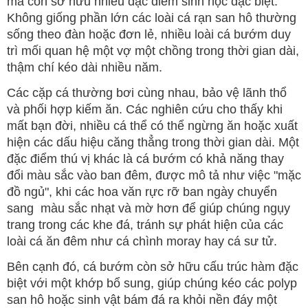
mà còn sở hữu nhiều đặc điểm sinh học đặc biệt.
Không giống phần lớn các loài cá rạn san hô thường
sống theo đàn hoặc đơn lẻ, nhiều loài cá bướm duy
trì mối quan hệ một vợ một chồng trong thời gian dài,
thậm chí kéo dài nhiều năm.
Các cặp cá thường bơi cùng nhau, bảo vệ lãnh thổ
và phối hợp kiếm ăn. Các nghiên cứu cho thấy khi
mất bạn đời, nhiều cá thể có thể ngừng ăn hoặc xuất
hiện các dấu hiệu căng thẳng trong thời gian dài. Một
đặc điểm thú vị khác là cá bướm có khả năng thay
đổi màu sắc vào ban đêm, được mô tả như việc "mặc
đồ ngủ", khi các hoa văn rực rỡ ban ngày chuyển
sang màu sắc nhạt và mờ hơn để giúp chúng ngụy
trang trong các khe đá, tránh sự phát hiện của các
loài cá ăn đêm như cá chình moray hay cá sư tử.
Bên cạnh đó, cá bướm còn sở hữu cấu trúc hàm đặc
biệt với một khớp bổ sung, giúp chúng kéo các polyp
san hô hoặc sinh vật bám đá ra khỏi nền đáy một