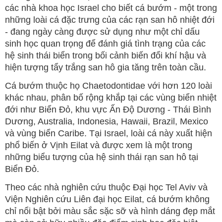
các nhà khoa học Israel cho biết cá bướm - một trong
những loài cá đặc trưng của các rạn san hô nhiệt đới
- đang ngày càng được sử dụng như một chỉ dấu
sinh học quan trọng để đánh giá tình trạng của các
hệ sinh thái biển trong bối cảnh biến đổi khí hậu và
hiện tượng tẩy trắng san hô gia tăng trên toàn cầu.
Cá bướm thuộc họ Chaetodontidae với hơn 120 loài
khác nhau, phân bố rộng khắp tại các vùng biển nhiệt
đới như Biển Đỏ, khu vực Ấn Độ Dương - Thái Bình
Dương, Australia, Indonesia, Hawaii, Brazil, Mexico
và vùng biển Caribe. Tại Israel, loài cá này xuất hiện
phổ biến ở Vịnh Eilat và được xem là một trong
những biểu tượng của hệ sinh thái rạn san hô tại
Biển Đỏ.
Theo các nhà nghiên cứu thuộc Đại học Tel Aviv và
Viện Nghiên cứu Liên đại học Eilat, cá bướm không
chỉ nổi bật bởi màu sắc sặc sỡ và hình dáng đẹp mắt