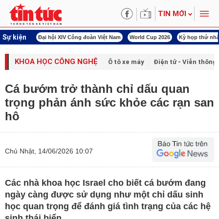
TIN MỚI
Sự kiện
00 ngày đêm
Đại hội XIV Công đoàn Việt Nam
World Cup 2026
Kỳ họp thứ nhấ
KHOA HỌC CÔNG NGHỆ
Ô tô xe máy
Điện tử - Viễn thông
Cá bướm trở thành chỉ dấu quan
trọng phản ánh sức khỏe các rạn san
hô
Chủ Nhật, 14/06/2026 10:07
Các nhà khoa học Israel cho biết cá bướm đang
ngày càng được sử dụng như một chỉ dấu sinh
học quan trọng để đánh giá tình trạng của các hệ
sinh thái biển.