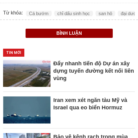
Từ khóa:
Cá bướm
chỉ dấu sinh học
san hô
đại dươ
BÌNH LUẬN
TIN MỚI
Đẩy nhanh tiến độ Dự án xây
dựng tuyến đường kết nối liên
vùng
Iran xem xét ngăn tàu Mỹ và
Israel qua eo biển Hormuz
Bảo vệ kênh rạch trong mùa