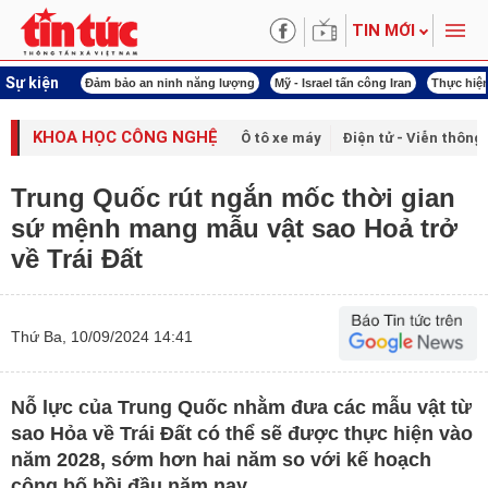
TIN MỚI
Sự kiện
nh năng lượng
Mỹ - Israel tấn công Iran
Thực hiện Nghị quyết 80
Thực hiện N
KHOA HỌC CÔNG NGHỆ
Ô tô xe máy
Điện tử - Viễn thông
Trung Quốc rút ngắn mốc thời gian
sứ mệnh mang mẫu vật sao Hoả trở
về Trái Đất
Thứ Ba, 10/09/2024 14:41
Nỗ lực của Trung Quốc nhằm đưa các mẫu vật từ
sao Hỏa về Trái Đất có thể sẽ được thực hiện vào
năm 2028, sớm hơn hai năm so với kế hoạch
công bố hồi đầu năm nay.