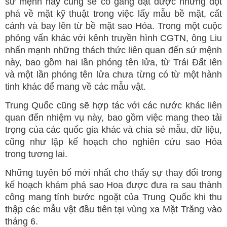
sứ mệnh này cũng sẽ cố gắng đạt được những đột
phá về mặt kỹ thuật trong việc lấy mẫu bề mặt, cất
cánh và bay lên từ bề mặt sao Hỏa. Trong một cuộc
phỏng vấn khác với kênh truyền hình CGTN, ông Liu
nhấn mạnh những thách thức liên quan đến sứ mệnh
này,​​ bao gồm hai lần phóng tên lửa, từ Trái Đất lên
và một lần phóng tên lửa chưa từng có từ một hành
tinh khác để mang về các mẫu vật.
Trung Quốc cũng sẽ hợp tác với các nước khác liên
quan đến nhiệm vụ này, bao gồm việc mang theo tải
trọng của các quốc gia khác và chia sẻ mẫu, dữ liệu,
cũng như lập kế hoạch cho nghiên cứu sao Hỏa
trong tương lai.
Những tuyên bố mới nhất cho thấy sự thay đổi trong
kế hoạch khám phá sao Hoa được đưa ra sau thành
công mang tính bước ngoặt của Trung Quốc khi thu
thập các mẫu vật đầu tiên tại vùng xa Mặt Trăng vào
tháng 6.