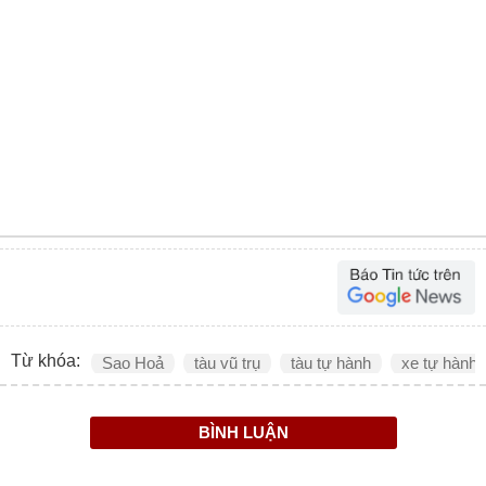
Từ khóa:
Sao Hoả
tàu vũ trụ
tàu tự hành
xe tự hành
BÌNH LUẬN