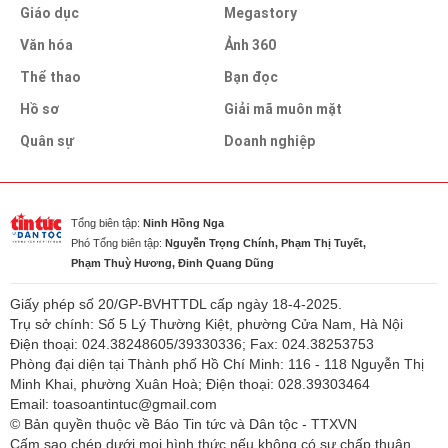
Giáo dục
Megastory
Văn hóa
Ảnh 360
Thể thao
Bạn đọc
Hồ sơ
Giải mã muôn mặt
Quân sự
Doanh nghiệp
Tổng biên tập:
Ninh Hồng Nga
Phó Tổng biên tập:
Nguyễn Trọng Chính, Phạm Thị Tuyết,
Phạm Thuỳ Hương, Đinh Quang Dũng
Giấy phép số 20/GP-BVHTTDL cấp ngày 18-4-2025.
Trụ sở chính: Số 5 Lý Thường Kiệt, phường Cửa Nam, Hà Nội
Điện thoại: 024.38248605/39330336; Fax: 024.38253753
Phòng đại diện tại Thành phố Hồ Chí Minh: 116 - 118 Nguyễn Thị
Minh Khai, phường Xuân Hoà; Điện thoại: 028.39303464
Email: toasoantintuc@gmail.com
© Bản quyền thuộc về Báo Tin tức và Dân tộc - TTXVN
Cấm sao chép dưới mọi hình thức nếu không có sự chấp thuận