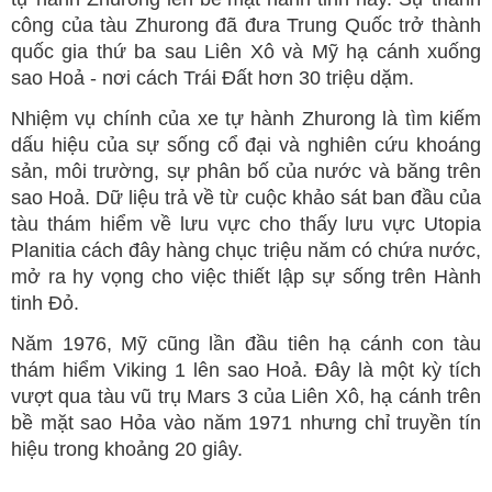
công của tàu Zhurong đã đưa Trung Quốc trở thành
quốc gia thứ ba sau Liên Xô và Mỹ hạ cánh xuống
sao Hoả - nơi cách Trái Đất hơn 30 triệu dặm.
Nhiệm vụ chính của xe tự hành Zhurong là tìm kiếm
dấu hiệu của sự sống cổ đại và nghiên cứu khoáng
sản, môi trường, sự phân bố của nước và băng trên
sao Hoả. Dữ liệu trả về từ cuộc khảo sát ban đầu của
tàu thám hiểm về lưu vực cho thấy lưu vực Utopia
Planitia cách đây hàng chục triệu năm có chứa nước,
mở ra hy vọng cho việc thiết lập sự sống trên Hành
tinh Đỏ.
Năm 1976, Mỹ cũng lần đầu tiên hạ cánh con tàu
thám hiểm Viking 1 lên sao Hoả. Đây là một kỳ tích
vượt qua tàu vũ trụ Mars 3 của Liên Xô, hạ cánh trên
bề mặt sao Hỏa vào năm 1971 nhưng chỉ truyền tín
hiệu trong khoảng 20 giây.