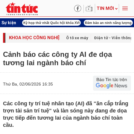
TIN MỚI
Sự kiện
ld Cup 2026
Kỳ họp thứ nhất Quốc hội khóa XVI
Đảm bảo an ninh năng lượng
KHOA HỌC CÔNG NGHỆ
Ô tô xe máy
Điện tử - Viễn thông
Cảnh báo các công ty AI đe dọa
tương lai ngành báo chí
Thứ Ba, 02/06/2026 16:35
Các công ty trí tuệ nhân tạo (AI) đã "ăn cắp trắng
trợn tài sản trí tuệ" và làn sóng này đang đe dọa
trực tiếp đến tương lai của ngành báo chí toàn
cầu.