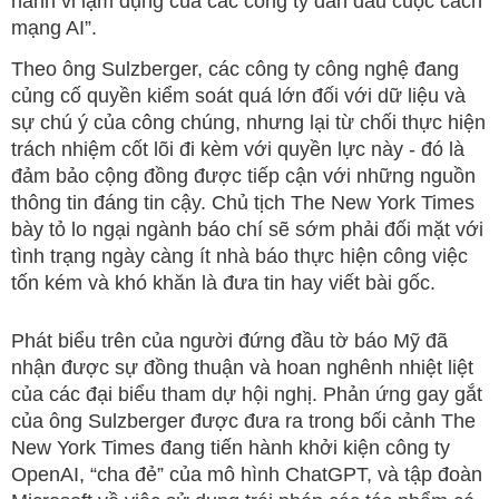
hành vi lạm dụng của các công ty dẫn đầu cuộc cách
mạng AI”.
Theo ông Sulzberger, các công ty công nghệ đang
củng cố quyền kiểm soát quá lớn đối với dữ liệu và
sự chú ý của công chúng, nhưng lại từ chối thực hiện
trách nhiệm cốt lõi đi kèm với quyền lực này - đó là
đảm bảo cộng đồng được tiếp cận với những nguồn
thông tin đáng tin cậy. Chủ tịch The New York Times
bày tỏ lo ngại ngành báo chí sẽ sớm phải đối mặt với
tình trạng ngày càng ít nhà báo thực hiện công việc
tốn kém và khó khăn là đưa tin hay viết bài gốc.
Phát biểu trên của người đứng đầu tờ báo Mỹ đã
nhận được sự đồng thuận và hoan nghênh nhiệt liệt
của các đại biểu tham dự hội nghị. Phản ứng gay gắt
của ông Sulzberger được đưa ra trong bối cảnh The
New York Times đang tiến hành khởi kiện công ty
OpenAI, “cha đẻ” của mô hình ChatGPT, và tập đoàn