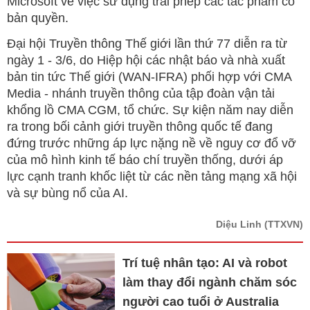
Microsoft về việc sử dụng trái phép các tác phẩm có
bản quyền.
Đại hội Truyền thông Thế giới lần thứ 77 diễn ra từ
ngày 1 - 3/6, do Hiệp hội các nhật báo và nhà xuất
bản tin tức Thế giới (WAN-IFRA) phối hợp với CMA
Media - nhánh truyền thông của tập đoàn vận tải
khổng lồ CMA CGM, tổ chức. Sự kiện năm nay diễn
ra trong bối cảnh giới truyền thông quốc tế đang
đứng trước những áp lực nặng nề về nguy cơ đổ vỡ
của mô hình kinh tế báo chí truyền thống, dưới áp
lực cạnh tranh khốc liệt từ các nền tảng mạng xã hội
và sự bùng nổ của AI.
Diệu Linh
(TTXVN)
Trí tuệ nhân tạo: AI và robot
làm thay đổi ngành chăm sóc
người cao tuổi ở Australia