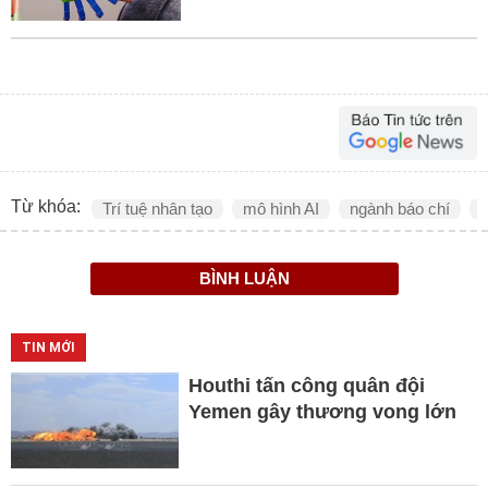
Từ khóa:
Trí tuệ nhân tạo
mô hình AI
ngành báo chí
n
BÌNH LUẬN
TIN MỚI
Houthi tấn công quân đội
Yemen gây thương vong lớn