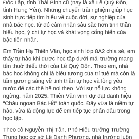
Độc Lập, tỉnh Thái Bình cũ (nay là xã Lê Quý Đôn,
tỉnh Hưng Yên). Những chuyến trải nghiệm giúp học
sinh trực tiếp tìm hiểu về cuộc đời, sự nghiệp của
nhà bác học, từ đó cảm nhận sâu sắc hơn tinh thần
hiếu học, ý chí tự học và khát vọng cống hiến của
bậc tiền nhân.
Em Trần Hạ Thiên Vân, học sinh lớp 8A2 chia sẻ, em
thấy tự hào khi được học tập dưới mái trường mang
tên thuở thiếu thời của Lê Quý Đôn. Theo em, nhà
bác học không chỉ là biểu tượng của trí tuệ mà còn là
tấm gương sáng về tinh thần tự học và lòng yêu
nước để các thế hệ noi theo. Với sự nỗ lực không
ngừng, năm 2025, Thiên Vân vinh dự đạt danh hiệu
"Cháu ngoan Bác Hồ" toàn quốc. Đây vừa là niềm tự
hào, vừa là động lực để em tiếp tục phấn đấu trong
học tập.
Theo cô Nguyễn Thị Tân, Phó Hiệu trưởng Trường
Trung học cơ sở Lê Danh Phương, nhà trường luôn