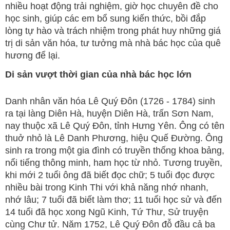
nhiều hoạt động trải nghiệm, giờ học chuyên đề cho
học sinh, giúp các em bổ sung kiến thức, bồi đắp
lòng tự hào và trách nhiệm trong phát huy những giá
trị di sản văn hóa, tư tưởng mà nhà bác học của quê
hương để lại.
Di sản vượt thời gian của nhà bác học lớn
Danh nhân văn hóa Lê Quý Đôn (1726 - 1784) sinh
ra tại làng Diên Hà, huyện Diên Hà, trấn Sơn Nam,
nay thuộc xã Lê Quý Đôn, tỉnh Hưng Yên. Ông có tên
thuở nhỏ là Lê Danh Phương, hiệu Quế Đường. Ông
sinh ra trong một gia đình có truyền thống khoa bảng,
nổi tiếng thông minh, ham học từ nhỏ. Tương truyền,
khi mới 2 tuổi ông đã biết đọc chữ; 5 tuổi đọc được
nhiều bài trong Kinh Thi với khả năng nhớ nhanh,
nhớ lâu; 7 tuổi đã biết làm thơ; 11 tuổi học sử và đến
14 tuổi đã học xong Ngũ Kinh, Tứ Thư, Sử truyện
cùng Chư tử. Năm 1752, Lê Quý Đôn đỗ đầu cả ba