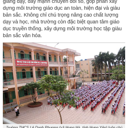
giảng dạy, đẩy mạnh chuyển đổi số, góp phần xây
dựng môi trường giáo dục an toàn, hiện đại và giàu
bản sắc. Không chỉ chú trọng nâng cao chất lượng
dạy và học, nhà trường còn đặc biệt quan tâm giáo
dục truyền thống, xây dựng môi trường học tập giàu
bản sắc văn hóa.
Trường THCS Lê Danh Phương (xã Hưng Hà, tỉnh Hưng Yên) luôn chú