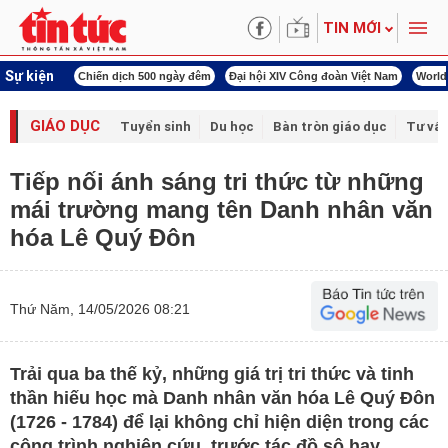
TIN MỚI
Sự kiện
ch 500 ngày đêm
Đại hội XIV Công đoàn Việt Nam
World Cup 2026
Kỳ họp thứ
GIÁO DỤC
Tuyển sinh
Du học
Bàn tròn giáo dục
Tư vấ
Tiếp nối ánh sáng tri thức từ những
mái trường mang tên Danh nhân văn
hóa Lê Quý Đôn
Thứ Năm, 14/05/2026 08:21
Trải qua ba thế kỷ, những giá trị tri thức và tinh
thần hiếu học mà Danh nhân văn hóa Lê Quý Đôn
(1726 - 1784) để lại không chỉ hiện diện trong các
công trình nghiên cứu, trước tác đồ sộ hay