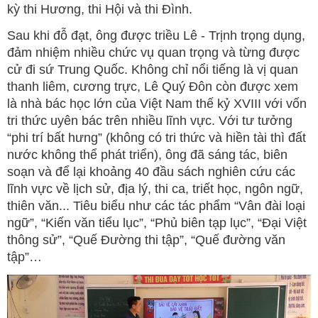
kỳ thi Hương, thi Hội và thi Đình.
Sau khi đỗ đạt, ông được triều Lê - Trịnh trọng dụng,
đảm nhiệm nhiều chức vụ quan trọng và từng được
cử đi sứ Trung Quốc. Không chỉ nổi tiếng là vị quan
thanh liêm, cương trực, Lê Quý Đôn còn được xem
là nhà bác học lớn của Việt Nam thế kỷ XVIII với vốn
tri thức uyên bác trên nhiều lĩnh vực. Với tư tưởng
“phi trí bất hưng” (không có tri thức và hiền tài thì đất
nước không thể phát triển), ông đã sáng tác, biên
soạn và để lại khoảng 40 đầu sách nghiên cứu các
lĩnh vực về lịch sử, địa lý, thi ca, triết học, ngôn ngữ,
thiên văn... Tiêu biểu như các tác phẩm “Vân đài loại
ngữ”, “Kiến văn tiểu lục”, “Phủ biên tạp lục”, “Đại Việt
thông sử”, “Quế Đường thi tập”, “Quế đường văn
tập”…