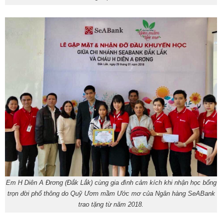
Em H Diên A Đrơng (Đắk Lắk) cùng gia đình cảm kích khi nhận học bổng
trọn đời phổ thông do Quỹ Ươm mầm Ước mơ của Ngân hàng SeABank
trao tặng từ năm 2018.