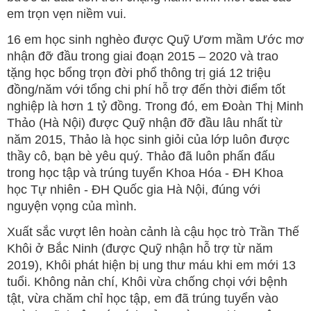
em trọn vẹn niềm vui.
16 em học sinh nghèo được Quỹ Ươm mầm Ước mơ
nhận đỡ đầu trong giai đoạn 2015 – 2020 và trao
tặng học bổng trọn đời phổ thông trị giá 12 triệu
đồng/năm với tổng chi phí hỗ trợ đến thời điểm tốt
nghiệp là hơn 1 tỷ đồng. Trong đó, em Đoàn Thị Minh
Thảo (Hà Nội) được Quỹ nhận đỡ đầu lâu nhất từ
năm 2015, Thảo là học sinh giỏi của lớp luôn được
thầy cô, bạn bè yêu quý. Thảo đã luôn phấn đấu
trong học tập và trúng tuyển Khoa Hóa - ĐH Khoa
học Tự nhiên - ĐH Quốc gia Hà Nội, đúng với
nguyện vọng của mình.
Xuất sắc vượt lên hoàn cảnh là cậu học trò Trần Thế
Khôi ở Bắc Ninh (được Quỹ nhận hỗ trợ từ năm
2019), Khôi phát hiện bị ung thư máu khi em mới 13
tuổi. Không nản chí, Khôi vừa chống chọi với bệnh
tật, vừa chăm chỉ học tập, em đã trúng tuyển vào