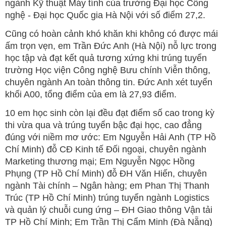
ngành Kỹ thuật Máy tính của trường Đại học Công
nghệ - Đại học Quốc gia Hà Nội với số điểm 27,2.
Cũng có hoàn cảnh khó khăn khi không có được mái
ấm trọn vẹn, em Trần Đức Anh (Hà Nội) nỗ lực trong
học tập và đạt kết quả tương xứng khi trúng tuyển
trường Học viện Công nghệ Bưu chính Viễn thông,
chuyên ngành An toàn thông tin. Đức Anh xét tuyển
khối A00, tổng điểm của em là 27,93 điểm.
10 em học sinh còn lại đều đạt điểm số cao trong kỳ
thi vừa qua và trúng tuyển bậc đại học, cao đẳng
đúng với niềm mơ ước: Em Nguyễn Hải Anh (TP Hồ
Chí Minh) đỗ CĐ Kinh tế Đối ngoại, chuyên ngành
Marketing thương mại; Em Nguyễn Ngọc Hồng
Phụng (TP Hồ Chí Minh) đỗ ĐH Văn Hiến, chuyên
ngành Tài chính – Ngân hàng; em Phan Thị Thanh
Trúc (TP Hồ Chí Minh) trúng tuyển ngành Logistics
và quản lý chuỗi cung ứng – ĐH Giao thông Vận tải
TP Hồ Chí Minh; Em Trần Thị Cẩm Minh (Đà Nẵng)