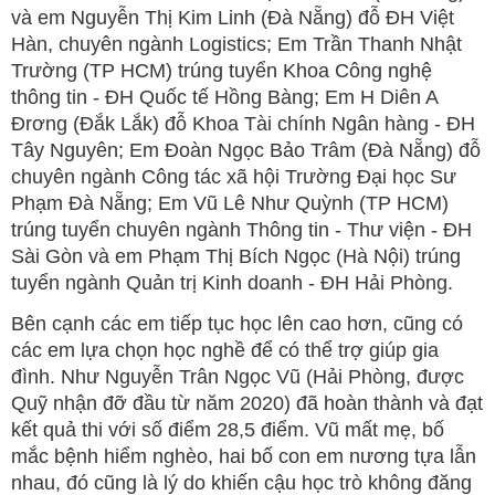
và em Nguyễn Thị Kim Linh (Đà Nẵng) đỗ ĐH Việt
Hàn, chuyên ngành Logistics; Em Trần Thanh Nhật
Trường (TP HCM) trúng tuyển Khoa Công nghệ
thông tin - ĐH Quốc tế Hồng Bàng; Em H Diên A
Đrơng (Đắk Lắk) đỗ Khoa Tài chính Ngân hàng - ĐH
Tây Nguyên; Em Đoàn Ngọc Bảo Trâm (Đà Nẵng) đỗ
chuyên ngành Công tác xã hội Trường Đại học Sư
Phạm Đà Nẵng; Em Vũ Lê Như Quỳnh (TP HCM)
trúng tuyển chuyên ngành Thông tin - Thư viện - ĐH
Sài Gòn và em Phạm Thị Bích Ngọc (Hà Nội) trúng
tuyển ngành Quản trị Kinh doanh - ĐH Hải Phòng.
Bên cạnh các em tiếp tục học lên cao hơn, cũng có
các em lựa chọn học nghề để có thể trợ giúp gia
đình. Như Nguyễn Trân Ngọc Vũ (Hải Phòng, được
Quỹ nhận đỡ đầu từ năm 2020) đã hoàn thành và đạt
kết quả thi với số điểm 28,5 điểm. Vũ mất mẹ, bố
mắc bệnh hiểm nghèo, hai bố con em nương tựa lẫn
nhau, đó cũng là lý do khiến cậu học trò không đăng