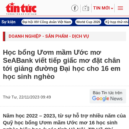
TIN MỚI
Sự kiện
00 ngày đêm
Đại hội XIV Công đoàn Việt Nam
World Cup 2026
Kỳ họp thứ nhấ
DOANH NGHIỆP - SẢN PHẨM - DỊCH VỤ
Học bổng Ươm mầm Ước mơ
SeABank viết tiếp giấc mơ đặt chân
tới giảng đường Đại học cho 16 em
học sinh nghèo
Thứ Tư, 22/11/2023 09:49
Năm học 2022 – 2023, từ sự hỗ trợ nhiều năm của
Quỹ học bổng Ươm mầm Ước mơ 16 học sinh