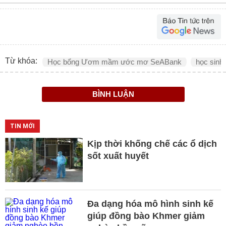
Từ khóa:
Học bổng Ươm mầm ước mơ SeABank
học sinh
BÌNH LUẬN
TIN MỚI
Kịp thời khống chế các ổ dịch
sốt xuất huyết
Đa dạng hóa mô hình sinh kế
giúp đồng bào Khmer giảm