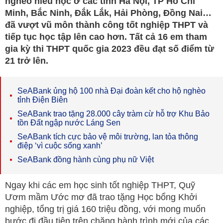
nghèo hiếu học ở các tỉnh Hà Nội, TP Hồ Chí
Minh, Bắc Ninh, Đắk Lắk, Hải Phòng, Đồng Nai…
đã vượt vũ môn thành công tốt nghiệp THPT và
tiếp tục học tập lên cao hơn. Tất cả 16 em tham
gia kỳ thi THPT quốc gia 2023 đều đạt số điểm từ
21 trở lên.
SeABank ủng hộ 100 nhà Đại đoàn kết cho hộ nghèo
tỉnh Điện Biên
SeABank trao tặng 28.000 cây tràm cừ hỗ trợ Khu Bảo
tồn Đất ngập nước Láng Sen
SeABank tích cực bảo vệ môi trường, lan tỏa thông
điệp ‘vì cuộc sống xanh’
SeABank đồng hành cùng phụ nữ Việt
Ngay khi các em học sinh tốt nghiệp THPT, Quỹ
Ươm mầm Ước mơ đã trao tặng Học bổng Khởi
nghiệp, tổng trị giá 160 triệu đồng, với mong muốn
bước đi đầu tiên trên chặng hành trình mới của các