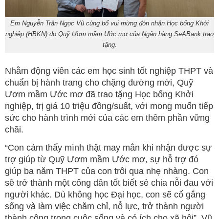
Em Nguyễn Trân Ngọc Vũ cùng bố vui mừng đón nhận Học bổng Khởi
nghiệp (HBKN) do Quỹ Ươm mầm Ước mơ của Ngân hàng SeABank trao
tặng.
Nhằm động viên các em học sinh tốt nghiệp THPT và
chuẩn bị hành trang cho chặng đường mới, Quỹ
Ươm mầm Ước mơ đã trao tặng Học bổng Khởi
nghiệp, trị giá 10 triệu đồng/suất, với mong muốn tiếp
sức cho hành trình mới của các em thêm phần vững
chãi.
“Con cảm thấy mình thật may mắn khi nhận được sự
trợ giúp từ Quỹ Ươm mầm Ước mơ, sự hỗ trợ đó
giúp ba năm THPT của con trôi qua nhẹ nhàng. Con
sẽ trở thành một công dân tốt biết sẻ chia nỗi đau với
người khác. Dù không học Đại học, con sẽ cố gắng
sống và làm việc chăm chỉ, nỗ lực, trở thành người
thành công trong cuộc sống và có ích cho xã hội”, Vũ