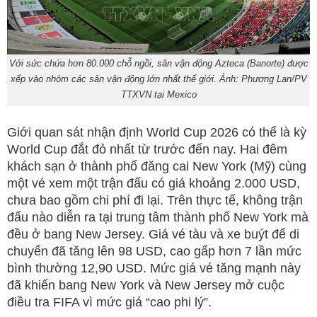
Với sức chứa hơn 80.000 chỗ ngồi, sân vận động Azteca (Banorte) được
xếp vào nhóm các sân vận động lớn nhất thế giới. Ảnh: Phương Lan/PV
TTXVN tại Mexico
Giới quan sát nhận định World Cup 2026 có thể là kỳ
World Cup đắt đỏ nhất từ trước đến nay. Hai đêm
khách sạn ở thành phố đăng cai New York (Mỹ) cùng
một vé xem một trận đấu có giá khoảng 2.000 USD,
chưa bao gồm chi phí đi lại. Trên thực tế, không trận
đấu nào diễn ra tại trung tâm thành phố New York mà
đều ở bang New Jersey. Giá vé tàu và xe buýt để di
chuyển đã tăng lên 98 USD, cao gấp hơn 7 lần mức
bình thường 12,90 USD. Mức giá vé tăng mạnh này
đã khiến bang New York và New Jersey mở cuộc
điều tra FIFA vì mức giá “cao phi lý”.