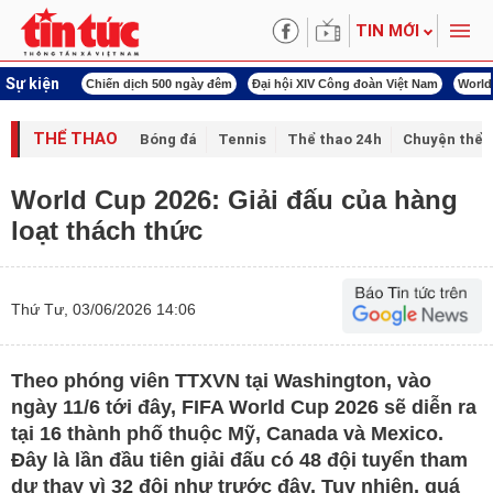
TIN MỚI
Sự kiện
í cách mạng
Chiến dịch 500 ngày đêm
Đại hội XIV Công đoàn Việt Nam
World
THỂ THAO
Bóng đá
Tennis
Thể thao 24h
Chuyện thể 
World Cup 2026: Giải đấu của hàng
loạt thách thức
Thứ Tư, 03/06/2026 14:06
Theo phóng viên TTXVN tại Washington, vào
ngày 11/6 tới đây, FIFA World Cup 2026 sẽ diễn ra
tại 16 thành phố thuộc Mỹ, Canada và Mexico.
Đây là lần đầu tiên giải đấu có 48 đội tuyển tham
dự thay vì 32 đội như trước đây. Tuy nhiên, quá