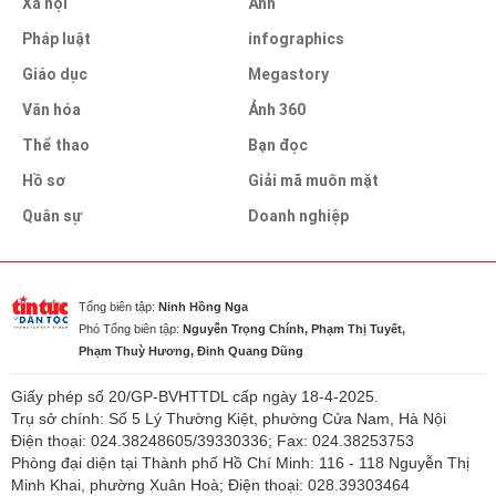
Xã hội
Ảnh
Pháp luật
infographics
Giáo dục
Megastory
Văn hóa
Ảnh 360
Thể thao
Bạn đọc
Hồ sơ
Giải mã muôn mặt
Quân sự
Doanh nghiệp
Tổng biên tập:
Ninh Hồng Nga
Phó Tổng biên tập:
Nguyễn Trọng Chính, Phạm Thị Tuyết,
Phạm Thuỳ Hương, Đinh Quang Dũng
Giấy phép số 20/GP-BVHTTDL cấp ngày 18-4-2025.
Trụ sở chính: Số 5 Lý Thường Kiệt, phường Cửa Nam, Hà Nội
Điện thoại: 024.38248605/39330336; Fax: 024.38253753
Phòng đại diện tại Thành phố Hồ Chí Minh: 116 - 118 Nguyễn Thị
Minh Khai, phường Xuân Hoà; Điện thoại: 028.39303464