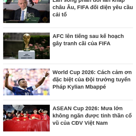
Làn sóng phản đối lan khắp
châu Âu, FIFA đối diện yêu cầu
cải tổ
AFC lên tiếng sau kế hoạch
gây tranh cãi của FIFA
World Cup 2026: Cách cảm ơn
đặc biệt của Đội trưởng tuyển
Pháp Kylian Mbappé
ASEAN Cup 2026: Mưa lớn
không ngăn được tinh thần cổ
vũ của CĐV Việt Nam