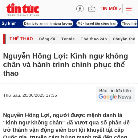
TIN MỚI
Sự kiện
 năng lượng
Mỹ - Israel tấn công Iran
Thực hiện Nghị quyết 80
Thực hiện Ngh
THỂ THAO
Bóng đá
Tennis
Thể thao 24h
Chuyện thể 
Nguyễn Hồng Lợi: Kình ngư không
chân và hành trình chinh phục thể
thao
Thứ Sáu, 20/06/2025 17:35
Nguyễn Hồng Lợi, người được mệnh danh là
"kình ngư không chân" đã vượt qua số phận để
trở thành vận động viên bơi lội khuyết tật cấp
Quốc gia, truyền cảm hứng mạnh mẽ đến cộng