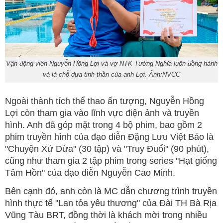
Vận động viên Nguyễn Hồng Lợi và vợ NTK Tường Nghĩa luôn đồng hành
và là chỗ dựa tinh thần của anh Lợi. Ảnh:NVCC
Ngoài thành tích thể thao ấn tượng, Nguyễn Hồng
Lợi còn tham gia vào lĩnh vực điện ảnh và truyền
hình. Anh đã góp mặt trong 4 bộ phim, bao gồm 2
phim truyền hình của đạo diễn Đặng Lưu Việt Bảo là
"Chuyện Xứ Dừa" (30 tập) và "Truy Đuổi" (90 phút),
cũng như tham gia 2 tập phim trong series "Hạt giống
Tâm Hồn" của đạo diễn Nguyễn Cao Minh.
Bên cạnh đó, anh còn là MC dẫn chương trình truyền
hình thực tế "Lan tỏa yêu thương" của Đài TH Bà Rịa
Vũng Tàu BRT, đồng thời là khách mời trong nhiều