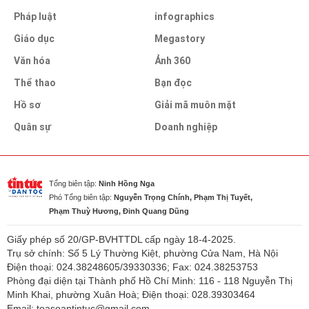
Pháp luật
infographics
Giáo dục
Megastory
Văn hóa
Ảnh 360
Thể thao
Bạn đọc
Hồ sơ
Giải mã muôn mặt
Quân sự
Doanh nghiệp
Tổng biên tập:
Ninh Hồng Nga
Phó Tổng biên tập:
Nguyễn Trọng Chính, Phạm Thị Tuyết,
Phạm Thuỳ Hương, Đinh Quang Dũng
Giấy phép số 20/GP-BVHTTDL cấp ngày 18-4-2025.
Trụ sở chính: Số 5 Lý Thường Kiệt, phường Cửa Nam, Hà Nội
Điện thoại: 024.38248605/39330336; Fax: 024.38253753
Phòng đại diện tại Thành phố Hồ Chí Minh: 116 - 118 Nguyễn Thị
Minh Khai, phường Xuân Hoà; Điện thoại: 028.39303464
Email: toasoantintuc@gmail.com