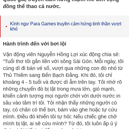
đồng thể thao cả nước.
Kình ngư Para Games truyền cảm hứng tinh thần vượt
khó
Hành trình đến với bơi lội
Vận động viên Nguyễn Hồng Lợi xúc động chia sẻ:
"Tuổi thơ tôi gắn liền với sông Sài Gòn. Mỗi ngày, tôi
cùng dì đi bán vé số, vượt qua những con đò nhỏ từ
Thủ Thiêm sang Bến Bạch Đằng. Khi đó, tôi chỉ
khoảng 4 - 5 tuổi và được dì ẵm trên tay. Tôi nhớ rõ
những chuyến đò bị lật trong mưa lớn, gió mạnh,
khiến cảnh tượng mọi người chới với dưới nước in
sâu vào tâm trí tôi. Tôi nhận thấy những người có
tay, có chân có thể bơi, bám vào ghe hoặc tự cứu
mình. Điều đó khiến tôi tự hỏi: Nếu chiếc ghe chở
mình bị lật, ai sẽ cứu mình? Từ đó, tôi luôn ấp ủ ý