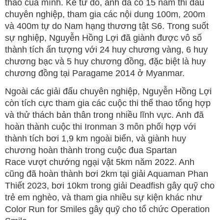
thao của mình. Kể từ đó, anh đã có 15 năm thi đấu
chuyên nghiệp, tham gia các nội dung 100m, 200m
và 400m tự do Nam hạng thương tật S6. Trong suốt
sự nghiệp, Nguyễn Hồng Lợi đã giành được vô số
thành tích ấn tượng với 24 huy chương vàng, 6 huy
chương bạc và 5 huy chương đồng, đặc biệt là huy
chương đồng tại Paragame 2014 ở Myanmar.
Ngoài các giải đấu chuyên nghiệp, Nguyễn Hồng Lợi
còn tích cực tham gia các cuộc thi thể thao tổng hợp
và thử thách bản thân trong nhiều lĩnh vực. Anh đã
hoàn thành cuộc thi Ironman 3 môn phối hợp với
thành tích bơi 1,9 km ngoài biển, và giành huy
chương hoàn thành trong cuộc đua Spartan
Race vượt chướng ngại vật 5km năm 2022. Anh
cũng đã hoàn thành bơi 2km tại giải Aquaman Phan
Thiết 2023, bơi 10km trong giải Deadfish gây quỹ cho
trẻ em nghèo, và tham gia nhiều sự kiện khác như
Color Run for Smiles gây quỹ cho tổ chức Operation