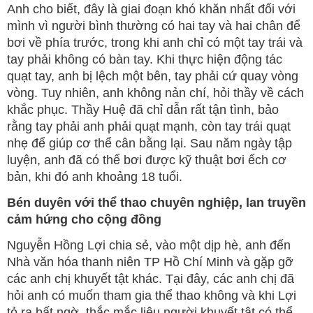
Anh cho biết, đây là giai đoạn khó khăn nhất đối với
mình vì người bình thường có hai tay và hai chân để
bơi về phía trước, trong khi anh chỉ có một tay trái và
tay phải không có bàn tay. Khi thực hiện động tác
quạt tay, anh bị lệch một bên, tay phải cứ quay vòng
vòng. Tuy nhiên, anh không nản chí, hỏi thầy về cách
khắc phục. Thầy Huệ đã chỉ dẫn rất tận tình, bảo
rằng tay phải anh phải quạt mạnh, còn tay trái quạt
nhẹ để giúp cơ thể cân bằng lại. Sau năm ngày tập
luyện, anh đã có thể bơi được kỹ thuật bơi ếch cơ
bản, khi đó anh khoảng 18 tuổi.
Bén duyên với thể thao chuyên nghiệp, lan truyền
cảm hứng cho cộng đồng
Nguyễn Hồng Lợi chia sẻ, vào một dịp hè, anh đến
Nhà văn hóa thanh niên TP Hồ Chí Minh và gặp gỡ
các anh chị khuyết tật khác. Tại đây, các anh chị đã
hỏi anh có muốn tham gia thể thao không và khi Lợi
tỏ ra bất ngờ, thắc mắc liệu người khuyết tật có thể