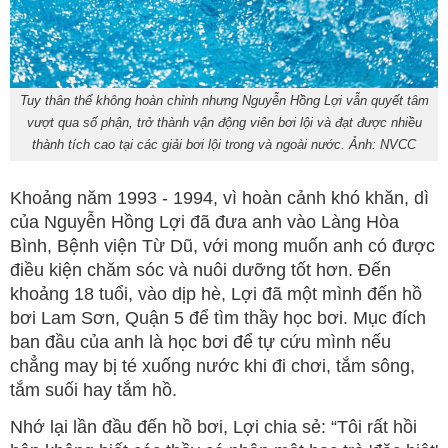
Tuy thân thể không hoàn chỉnh nhưng Nguyễn Hồng Lợi vẫn quyết tâm
vượt qua số phận, trở thành vận động viên bơi lội và đạt được nhiều
thành tích cao tại các giải bơi lội trong và ngoài nước. Ảnh: NVCC
Khoảng năm 1993 - 1994, vì hoàn cảnh khó khăn, dì
của Nguyễn Hồng Lợi đã đưa anh vào Làng Hòa
Bình, Bệnh viện Từ Dũ, với mong muốn anh có được
điều kiện chăm sóc và nuôi dưỡng tốt hơn. Đến
khoảng 18 tuổi, vào dịp hè, Lợi đã một mình đến hồ
bơi Lam Sơn, Quận 5 để tìm thầy học bơi. Mục đích
ban đầu của anh là học bơi để tự cứu mình nếu
chẳng may bị té xuống nước khi đi chơi, tắm sông,
tắm suối hay tắm hồ.
Nhớ lại lần đầu đến hồ bơi, Lợi chia sẻ: “Tôi rất hồi