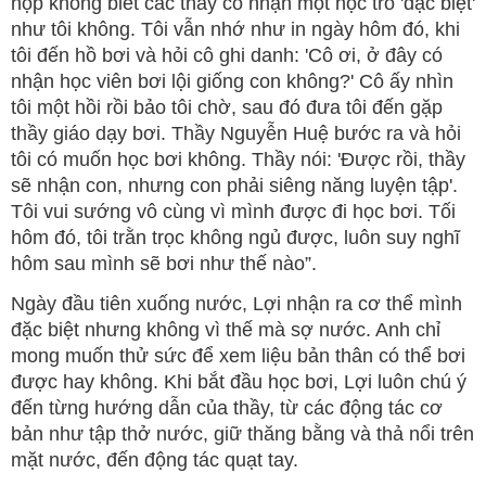
hộp không biết các thầy có nhận một học trò 'đặc biệt'
như tôi không. Tôi vẫn nhớ như in ngày hôm đó, khi
tôi đến hồ bơi và hỏi cô ghi danh: 'Cô ơi, ở đây có
nhận học viên bơi lội giống con không?' Cô ấy nhìn
tôi một hồi rồi bảo tôi chờ, sau đó đưa tôi đến gặp
thầy giáo dạy bơi. Thầy Nguyễn Huệ bước ra và hỏi
tôi có muốn học bơi không. Thầy nói: 'Được rồi, thầy
sẽ nhận con, nhưng con phải siêng năng luyện tập'.
Tôi vui sướng vô cùng vì mình được đi học bơi. Tối
hôm đó, tôi trằn trọc không ngủ được, luôn suy nghĩ
hôm sau mình sẽ bơi như thế nào”.
Ngày đầu tiên xuống nước, Lợi nhận ra cơ thể mình
đặc biệt nhưng không vì thế mà sợ nước. Anh chỉ
mong muốn thử sức để xem liệu bản thân có thể bơi
được hay không. Khi bắt đầu học bơi, Lợi luôn chú ý
đến từng hướng dẫn của thầy, từ các động tác cơ
bản như tập thở nước, giữ thăng bằng và thả nổi trên
mặt nước, đến động tác quạt tay.