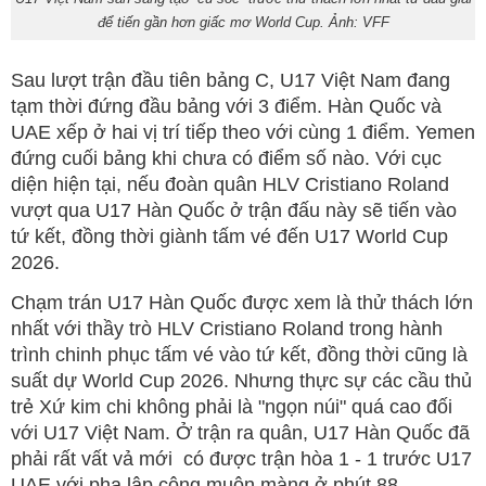
để tiến gần hơn giấc mơ World Cup. Ảnh: VFF
Sau lượt trận đầu tiên bảng C, U17 Việt Nam đang
tạm thời đứng đầu bảng với 3 điểm. Hàn Quốc và
UAE xếp ở hai vị trí tiếp theo với cùng 1 điểm. Yemen
đứng cuối bảng khi chưa có điểm số nào. Với cục
diện hiện tại, nếu đoàn quân HLV Cristiano Roland
vượt qua U17 Hàn Quốc ở trận đấu này sẽ tiến vào
tứ kết, đồng thời giành tấm vé đến U17 World Cup
2026.
Chạm trán U17 Hàn Quốc được xem là thử thách lớn
nhất với thầy trò HLV Cristiano Roland trong hành
trình chinh phục tấm vé vào tứ kết, đồng thời cũng là
suất dự World Cup 2026. Nhưng thực sự các cầu thủ
trẻ Xứ kim chi không phải là "ngọn núi" quá cao đối
với U17 Việt Nam. Ở trận ra quân, U17 Hàn Quốc đã
phải rất vất vả mới có được trận hòa 1 - 1 trước U17
UAE với pha lập công muộn màng ở phút 88.