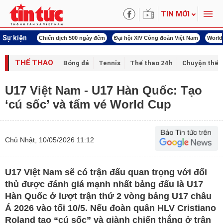
TIN MỚI
Sự kiện
00 ngày đêm
Đại hội XIV Công đoàn Việt Nam
World Cup 2026
Kỳ họp thứ nhấ
THỂ THAO
Bóng đá
Tennis
Thể thao 24h
Chuyện thể 
U17 Việt Nam - U17 Hàn Quốc: Tạo
‘cú sốc’ và tấm vé World Cup
Chủ Nhật, 10/05/2026 11:12
U17 Việt Nam sẽ có trận đấu quan trọng với đối
thủ được đánh giá mạnh nhất bảng đấu là U17
Hàn Quốc ở lượt trận thứ 2 vòng bảng U17 châu
Á 2026 vào tối 10/5. Nếu đoàn quân HLV Cristiano
Roland tạo “cú sốc” và giành chiến thắng ở trận