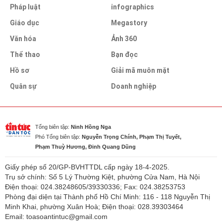
Pháp luật
infographics
Giáo dục
Megastory
Văn hóa
Ảnh 360
Thể thao
Bạn đọc
Hồ sơ
Giải mã muôn mặt
Quân sự
Doanh nghiệp
Tổng biên tập:
Ninh Hồng Nga
Phó Tổng biên tập:
Nguyễn Trọng Chính, Phạm Thị Tuyết,
Phạm Thuỳ Hương, Đinh Quang Dũng
Giấy phép số 20/GP-BVHTTDL cấp ngày 18-4-2025.
Trụ sở chính: Số 5 Lý Thường Kiệt, phường Cửa Nam, Hà Nội
Điện thoại: 024.38248605/39330336; Fax: 024.38253753
Phòng đại diện tại Thành phố Hồ Chí Minh: 116 - 118 Nguyễn Thị
Minh Khai, phường Xuân Hoà; Điện thoại: 028.39303464
Email: toasoantintuc@gmail.com