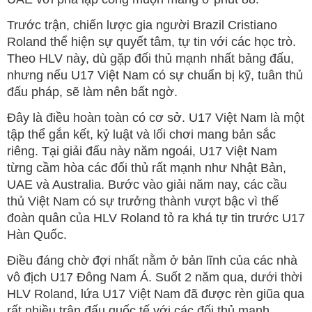
Trước trận, chiến lược gia người Brazil Cristiano
Roland thể hiện sự quyết tâm, tự tin với các học trò.
Theo HLV này, dù gặp đối thủ mạnh nhất bảng đấu,
nhưng nếu U17 Việt Nam có sự chuẩn bị kỹ, tuân thủ
đấu pháp, sẽ làm nên bất ngờ.
Đây là điều hoàn toàn có cơ sở. U17 Việt Nam là một
tập thể gắn kết, kỷ luật và lối chơi mang bản sắc
riêng. Tại giải đấu này năm ngoái, U17 Việt Nam
từng cầm hòa các đối thủ rất mạnh như Nhật Bản,
UAE và Australia. Bước vào giải năm nay, các cầu
thủ Việt Nam có sự trưởng thành vượt bậc vì thế
đoàn quân của HLV Roland tỏ ra khá tự tin trước U17
Hàn Quốc.
Điều đáng chờ đợi nhất nằm ở bản lĩnh của các nhà
vô địch U17 Đông Nam Á. Suốt 2 năm qua, dưới thời
HLV Roland, lứa U17 Việt Nam đã được rèn giũa qua
rất nhiều trận đấu quốc tế với các đối thủ mạnh.