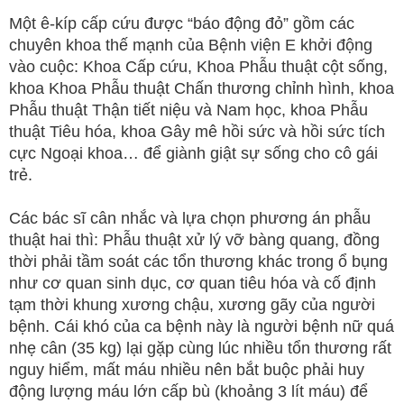
Một ê-kíp cấp cứu được “báo động đỏ” gồm các
chuyên khoa thế mạnh của Bệnh viện E khởi động
vào cuộc: Khoa Cấp cứu, Khoa Phẫu thuật cột sống,
khoa Khoa Phẫu thuật Chấn thương chỉnh hình, khoa
Phẫu thuật Thận tiết niệu và Nam học, khoa Phẫu
thuật Tiêu hóa, khoa Gây mê hồi sức và hồi sức tích
cực Ngoại khoa… để giành giật sự sống cho cô gái
trẻ.
Các bác sĩ cân nhắc và lựa chọn phương án phẫu
thuật hai thì: Phẫu thuật xử lý vỡ bàng quang, đồng
thời phải tầm soát các tổn thương khác trong ổ bụng
như cơ quan sinh dục, cơ quan tiêu hóa và cố định
tạm thời khung xương chậu, xương gãy của người
bệnh. Cái khó của ca bệnh này là người bệnh nữ quá
nhẹ cân (35 kg) lại gặp cùng lúc nhiều tổn thương rất
nguy hiểm, mất máu nhiều nên bắt buộc phải huy
động lượng máu lớn cấp bù (khoảng 3 lít máu) để