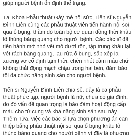
giúp người bệnh ổn định thể trạng.
Tại Khoa Phẫu thuật Gây mê hồi sức, Tiến sĩ Nguyễn
Đình Liên cùng các phẫu thuật viên tiến hành nội soi
qua ổ bụng, thăm dò toàn bộ cơ quan đồng thời khâu
lỗ thủng bàng quang cho người bệnh. Các bác sĩ đã
tiến hành mở nhỏ vết mổ dưới rốn, tập trung khâu lại
vết rách bàng quang, lau rửa ổ bụng, sắp xếp lại
xương vỡ cố định tạm thời, chèn nhét cầm máu chứ
không thắt động mạch chậu trong hai bên, đảm bảo
tối đa chức năng sinh sản cho người bệnh.
Tiến sĩ Nguyễn Đình Liên chia sẻ, đây là ca phẫu
thuật phức tạp, người bệnh là nữ, chưa có gia đình,
do đó vấn đề quan trọng là bảo đảm hoạt động cấp
máu cho tử cung và khả năng sinh sản sau này.
Thêm nữa, việc các bác sĩ lựa chọn phương án can
thiệp bằng phẫu thuật nội soi qua ổ bụng khâu lỗ
thủng bàng quang cho người bệnh vì đây là phương