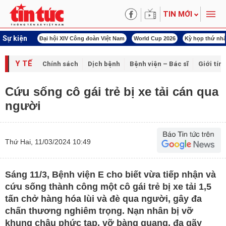
TIN MỚI
Sự kiện
00 ngày đêm
Đại hội XIV Công đoàn Việt Nam
World Cup 2026
Kỳ họp thứ nhấ
Y TẾ
Chính sách
Dịch bệnh
Bệnh viện – Bác sĩ
Giới tín
Cứu sống cô gái trẻ bị xe tải cán qua
người
Thứ Hai, 11/03/2024 10:49
Sáng 11/3, Bệnh viện E cho biết vừa tiếp nhận và
cứu sống thành công một cô gái trẻ bị xe tải 1,5
tấn chở hàng hóa lùi và đè qua người, gây đa
chấn thương nghiêm trọng. Nạn nhân bị vỡ
khung chậu phức tạp, vỡ bàng quang, đa gãy