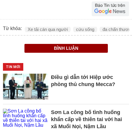
Từ khóa:
Xe tải cán qua người
cứu sống
đa chấn thươn
BÌNH LUẬN
TIN MỚI
Điều gì dẫn tới Hiệp ước
phòng thủ chung Mecca?
Sơn La công bố tình huống
khẩn cấp về thiên tai với hai
xã Muổi Nọi, Nậm Lầu