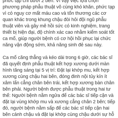
phức tạp chi dưới 2 bên. Vì vậy việc lựa chọn
phương pháp phẫu thuật vô cùng khó khăn, phức tạp
vì có nguy cơ mất máu cao và tổn thương các cơ
quan khác trong khung chậu đòi hỏi đội ngũ phẫu
thuật viên và gây mê hồi sức có kinh nghiệm, trang
thiết bị hiện đại, độ chính xác cao nhằm kiểm soát tốt
ca mổ, giúp người bệnh có cơ hội hồi phục lại chức
năng vận động sớm, khả năng sinh đẻ sau này.
Ca mổ căng thẳng và kéo dài trong 6 giờ, các bác sĩ
đã quyết định phẫu thuật kết hợp xương dưới màn
hình tăng sáng tại 5 vị trí: Đặt lại khớp mu, kết hợp
xương cùng chậu hai bên, đóng đinh nội tủy kín ít
xâm lấn cẳng chân bên trái, kết hợp xương bàn chân
bên phải. Người bệnh được phẫu thuật trong hai tư
thế: Người bệnh nằm ngửa để các bác sĩ tiếp cận và
đặt lại vùng khớp mu và xương cẳng chân 2 bên; tiếp
đó, người bệnh nằm sấp để các bác sĩ tiếp cận hai
bên cánh chậu và đặt lại khớp cùng chậu dưới sự hỗ