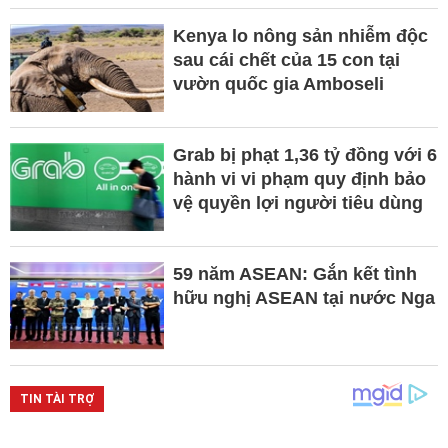
Kenya lo nông sản nhiễm độc
sau cái chết của 15 con tại
vườn quốc gia Amboseli
Grab bị phạt 1,36 tỷ đồng với 6
hành vi vi phạm quy định bảo
vệ quyền lợi người tiêu dùng
59 năm ASEAN: Gắn kết tình
hữu nghị ASEAN tại nước Nga