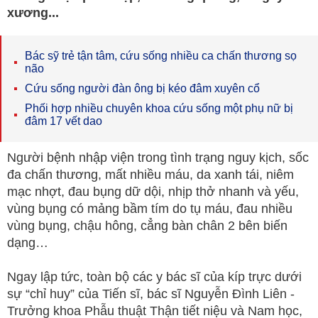
xương...
Bác sỹ trẻ tận tâm, cứu sống nhiều ca chấn thương sọ
não
Cứu sống người đàn ông bị kéo đâm xuyên cổ
Phối hợp nhiều chuyên khoa cứu sống một phụ nữ bị
đâm 17 vết dao
Người bệnh nhập viện trong tình trạng nguy kịch, sốc
đa chấn thương, mất nhiều máu, da xanh tái, niêm
mạc nhợt, đau bụng dữ dội, nhịp thở nhanh và yếu,
vùng bụng có mảng bầm tím do tụ máu, đau nhiều
vùng bụng, chậu hông, cẳng bàn chân 2 bên biến
dạng…
Ngay lập tức, toàn bộ các y bác sĩ của kíp trực dưới
sự “chỉ huy” của Tiến sĩ, bác sĩ Nguyễn Đình Liên -
Trưởng khoa Phẫu thuật Thận tiết niệu và Nam học,