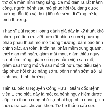
trỡ của màn hình tăng sáng. Ca mổ diễn ra rất thành
công, người bệnh sau mổ phục hồi tốt, đang được
hướng dẫn tập vật lý trị liệu để sớm đi đứng trở lại
bình thường.
Thạc sĩ Bùi Ngọc Hoàng đánh giá đây là kỹ thuật khó
nhưng có tính ưu việt hơn rất nhiều so với phương
pháp phẫu thuật mổ mở thông thường, đảm bảo tính
chính xác, an toàn, ít tổn hại phần mềm xung quanh,
thời gian mổ ngắn, giảm mất máu, giảm thiểu nguy
cơ nhiễm trùng, giảm số ngày nằm viện sau mổ,
giảm đau trong mổ và sau mổ tốt hơn, tạo điều kiện
tập phục hồi chức năng sớm, bệnh nhân sớm trở lại
sinh hoạt bình thường.
Tiến sĩ, bác sĩ Nguyễn Công Hựu - Giám đốc Bệnh
viện E cho biết, đây là một ca bệnh nguy hiểm được
cấp cứu thành công nhờ sự phối hợp nhịp nhàng, kịp
thời giữa các chuyên khoa: Từ hệ thống cấp cứu