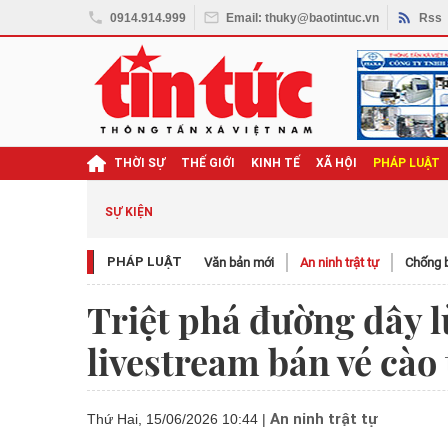
0914.914.999
Email: thuky@baotintuc.vn
Rss
THỜI SỰ
THẾ GIỚI
KINH TẾ
XÃ HỘI
PHÁP LUẬT
SỰ KIỆN
PHÁP LUẬT
Văn bản mới
An ninh trật tự
Chống b
Triệt phá đường dây l
livestream bán vé cào
An ninh trật tự
Thứ Hai, 15/06/2026 10:44
|