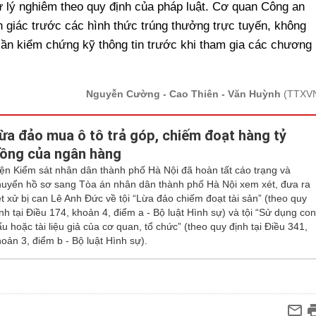
ử lý nghiêm theo quy định của pháp luật. Cơ quan Công an
giác trước các hình thức trúng thưởng trực tuyến, không
 cần kiểm chứng kỹ thông tin trước khi tham gia các chương
Nguyễn Cường - Cao Thiên - Văn Huỳnh
(TTXV
ừa đảo mua ô tô trả góp, chiếm đoạt hàng tỷ
ồng của ngân hàng
iện Kiểm sát nhân dân thành phố Hà Nội đã hoàn tất cáo trạng và
huyển hồ sơ sang Tòa án nhân dân thành phố Hà Nội xem xét, đưa ra
ét xử bị can Lê Anh Đức về tội “Lừa đảo chiếm đoạt tài sản” (theo quy
nh tại Điều 174, khoản 4, điểm a - Bộ luật Hình sự) và tội “Sử dụng co
u hoặc tài liệu giả của cơ quan, tổ chức” (theo quy định tại Điều 341,
oản 3, điểm b - Bộ luật Hình sự).