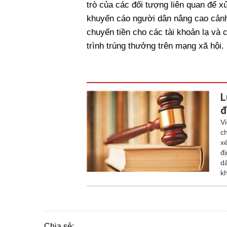
trò của các đối tượng liên quan để x
khuyến cáo người dân nâng cao cảnh 
chuyển tiền cho các tài khoản lạ và
trình trúng thưởng trên mạng xã hội.
L
đ
V
c
x
đị
dấ
kh
Chia sẻ: