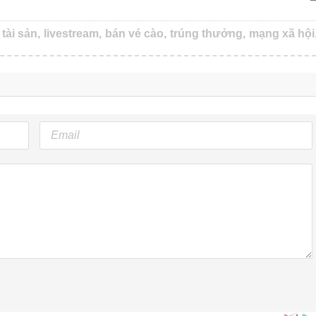
tài sản,
livestream,
bán vé cào,
trúng thưởng,
mạng xã hội