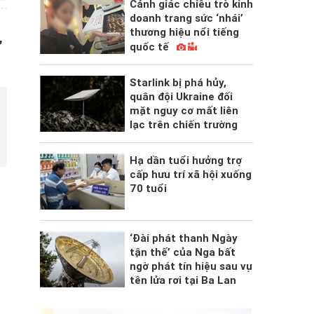
Cảnh giác chiêu trò kinh
doanh trang sức ‘nhái’
thương hiệu nổi tiếng
,
quốc tế
Starlink bị phá hủy,
quân đội Ukraine đối
mặt nguy cơ mất liên
lạc trên chiến trường
Hạ dần tuổi hưởng trợ
cấp hưu trí xã hội xuống
70 tuổi
‘Đài phát thanh Ngày
tận thế’ của Nga bất
ngờ phát tín hiệu sau vụ
tên lửa rơi tại Ba Lan