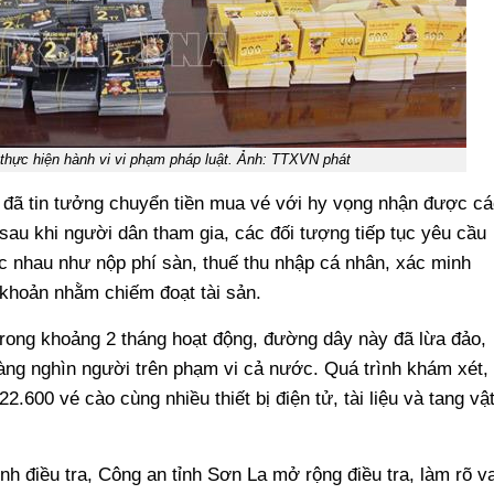
 thực hiện hành vi vi phạm pháp luật. Ảnh: TTXVN phát
ời đã tin tưởng chuyển tiền mua vé với hy vọng nhận được cá
, sau khi người dân tham gia, các đối tượng tiếp tục yêu cầu
ác nhau như nộp phí sàn, thuế thu nhập cá nhân, xác minh
 khoản nhằm chiếm đoạt tài sản.
trong khoảng 2 tháng hoạt động, đường dây này đã lừa đảo,
àng nghìn người trên phạm vi cả nước. Quá trình khám xét,
.600 vé cào cùng nhiều thiết bị điện tử, tài liệu và tang vậ
 điều tra, Công an tỉnh Sơn La mở rộng điều tra, làm rõ va