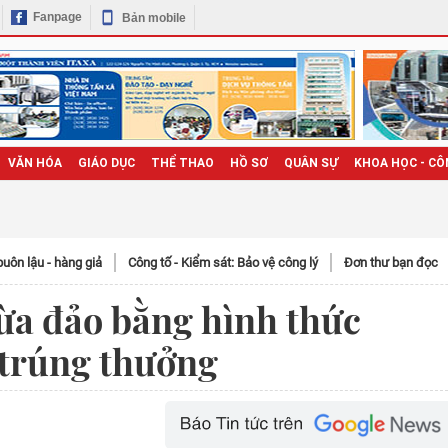
Fanpage
Bản mobile
VĂN HÓA
GIÁO DỤC
THỂ THAO
HỒ SƠ
QUÂN SỰ
KHOA HỌC - CÔ
uôn lậu - hàng giả
Công tố - Kiểm sát: Bảo vệ công lý
Đơn thư bạn đọc
ừa đảo bằng hình thức
 trúng thưởng