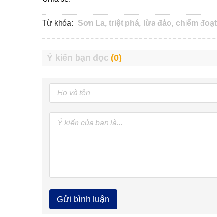
Từ khóa:
Sơn La,
triệt phá,
lừa đảo,
chiếm đoạt 