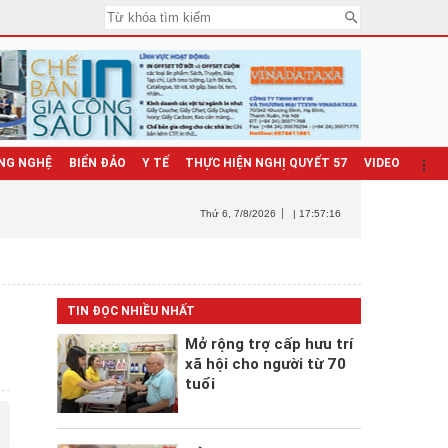
NG NGHỆ
BIỂN ĐẢO
Y TẾ
THỰC HIỆN NGHỊ QUYẾT 57
VIDEO
Thứ 6
, 7/8/2026
| 17:57:17
TIN ĐỌC NHIỀU NHẤT
Mở rộng trợ cấp hưu trí
xã hội cho người từ 70
tuổi