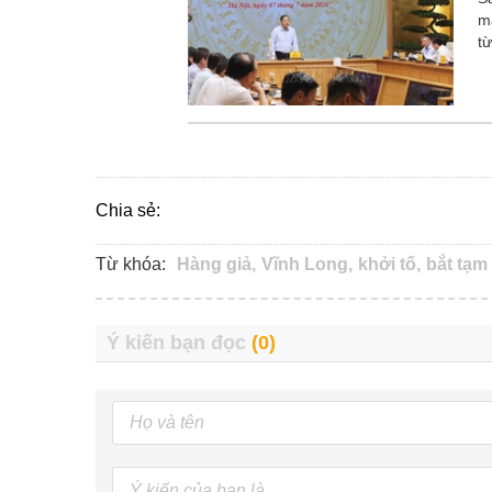
m
t
Chia sẻ:
Từ khóa:
Hàng giả,
Vĩnh Long,
khởi tố,
bắt tạm