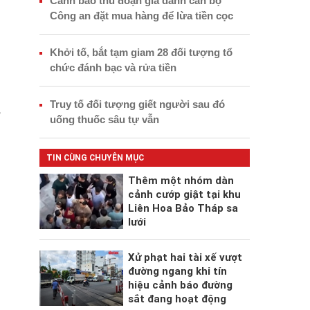
Cảnh báo thủ đoạn giả danh cán bộ
Công an đặt mua hàng để lừa tiền cọc
Khởi tố, bắt tạm giam 28 đối tượng tổ
chức đánh bạc và rửa tiền
Truy tố đối tượng giết người sau đó
,
uống thuốc sâu tự vẫn
TIN CÙNG CHUYÊN MỤC
Thêm một nhóm dàn
cảnh cướp giật tại khu
Liên Hoa Bảo Tháp sa
lưới
Xử phạt hai tài xế vượt
đường ngang khi tín
hiệu cảnh báo đường
sắt đang hoạt động