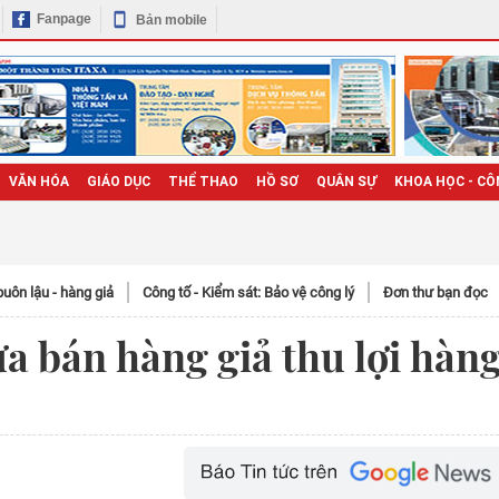
Fanpage
Bản mobile
VĂN HÓA
GIÁO DỤC
THỂ THAO
HỒ SƠ
QUÂN SỰ
KHOA HỌC - CÔ
uôn lậu - hàng giả
Công tố - Kiểm sát: Bảo vệ công lý
Đơn thư bạn đọc
a bán hàng giả thu lợi hàn