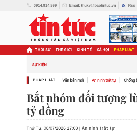
0914.914.999
Email: thuky@baotintuc.vn
Rss
THỜI SỰ
THẾ GIỚI
KINH TẾ
XÃ HỘI
PHÁP LUẬT
SỰ KIỆN
PHÁP LUẬT
Văn bản mới
An ninh trật tự
Chống b
Bắt nhóm đối tượng lừ
tỷ đồng
An ninh trật tự
Thứ Tư, 08/07/2026 17:03
|