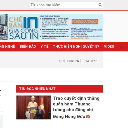
NG NGHỆ
BIỂN ĐẢO
Y TẾ
THỰC HIỆN NGHỊ QUYẾT 57
VIDEO
Thứ 5
, 6/8/2026
| 14:00:17
g
TIN ĐỌC NHIỀU NHẤT
Trao quyết định thăng
quân hàm Thượng
tướng cho đồng chí
Đặng Hồng Đức