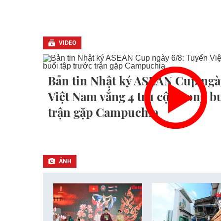
VIDEO
Bản tin Nhật ký ASEAN Cup ngà
Việt Nam vắng 4 trụ cột trong b
trận gặp Campuchia
ẢNH