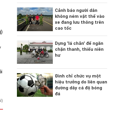
Cảnh báo người dân
không ném vật thể vào
xe đang lưu thông trên
cao tốc
g)
Dựng 'lá chắn' để ngăn
ơ
chặn thanh, thiếu niên
hư
i
Đình chỉ chức vụ một
hiệu trưởng do liên quan
đường dây cá độ bóng
đá
N)