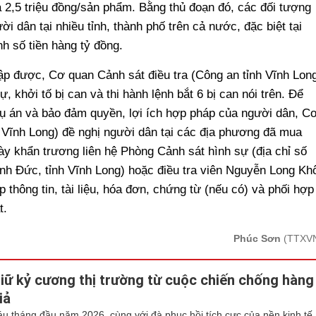
 là 2,5 triệu đồng/sản phẩm. Bằng thủ đoạn đó, các đối tượng
 dân tại nhiều tỉnh, thành phố trên cả nước, đặc biệt tại
h số tiền hàng tỷ đồng.
hập được, Cơ quan Cảnh sát điều tra (Công an tỉnh Vĩnh Lon
, khởi tố bị can và thi hành lệnh bắt 6 bị can nói trên. Để
vụ án và bảo đảm quyền, lợi ích hợp pháp của người dân, C
h Vĩnh Long) đề nghị người dân tại các địa phương đã mua
 khẩn trương liên hệ Phòng Cảnh sát hình sự (địa chỉ số
 Đức, tỉnh Vĩnh Long) hoặc điều tra viên Nguyễn Long Khô
 thông tin, tài liệu, hóa đơn, chứng từ (nếu có) và phối hợp
t.
Phúc Sơn
(TTXV
iữ kỷ cương thị trường từ cuộc chiến chống hàng
iả
áu tháng đầu năm 2026, cùng với đà phục hồi tích cực của nền kinh tế,