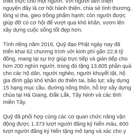
thiết thực cho mọi người. Với người làm thiện
nguyện đây là cơ hội hành thiện, chia sẻ tình thương,
lòng vị tha, gieo trồng phẩm hạnh; còn người được
giúp đỡ có cơ hội để vượt qua khó khăn, vươn lên
xây dựng cuộc sống tốt đẹp hơn.
Tính riêng năm 2016, Quỹ đạo Phật ngày nay đã
triển khai 62 chương trình với kinh phí gần 22,8 tỷ
đồng, mang lại sự trợ giúp trực tiếp và gián tiếp cho
hơn 200 nghìn người, trong đó tặng 13.805 phần quà
cho các hộ dân, người nghèo, người khuyết tật, hộ
gia đình gặp khó khăn do thiên tai, bão lụt; xây dựng
15 hạng mục cầu, đường nông thôn, hỗ trợ xây dựng
chùa tại Hà Giang, Đắk Lắk, Tây Ninh và các tỉnh
miền Tây.
Quỹ đã phối hợp cùng các cơ quan chức năng vận
động được 1.373 lượt người đăng ký hiến máu, 600
lượt người đăng ký hiến tặng mô tạng và xác cho y