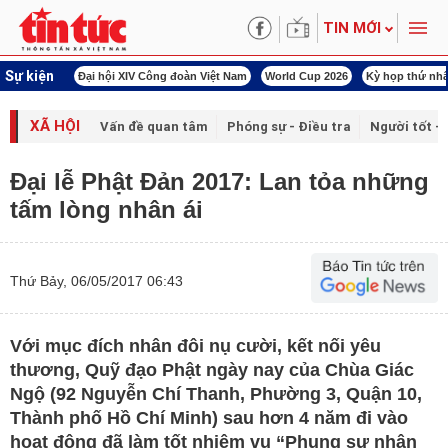
TIN MỚI
Sự kiện
00 ngày đêm
Đại hội XIV Công đoàn Việt Nam
World Cup 2026
Kỳ họp thứ nhấ
XÃ HỘI
Vấn đề quan tâm
Phóng sự - Điều tra
Người tốt - 
Đại lễ Phật Đản 2017: Lan tỏa những
tấm lòng nhân ái
Thứ Bảy, 06/05/2017 06:43
Với mục đích nhân đôi nụ cười, kết nối yêu
thương, Quỹ đạo Phật ngày nay của Chùa Giác
Ngộ (92 Nguyễn Chí Thanh, Phường 3, Quận 10,
Thành phố Hồ Chí Minh) sau hơn 4 năm đi vào
hoạt động đã làm tốt nhiệm vụ “Phụng sự nhân