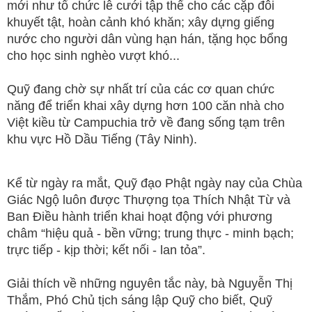
mới như tổ chức lễ cưới tập thể cho các cặp đôi
khuyết tật, hoàn cảnh khó khăn; xây dựng giếng
nước cho người dân vùng hạn hán, tặng học bổng
cho học sinh nghèo vượt khó...
Quỹ đang chờ sự nhất trí của các cơ quan chức
năng để triển khai xây dựng hơn 100 căn nhà cho
Việt kiều từ Campuchia trở về đang sống tạm trên
khu vực Hồ Dầu Tiếng (Tây Ninh).
Kể từ ngày ra mắt, Quỹ đạo Phật ngày nay của Chùa
Giác Ngộ luôn được Thượng tọa Thích Nhật Từ và
Ban Điều hành triển khai hoạt động với phương
châm “hiệu quả - bền vững; trung thực - minh bạch;
trực tiếp - kịp thời; kết nối - lan tỏa”.
Giải thích về những nguyên tắc này, bà Nguyễn Thị
Thắm, Phó Chủ tịch sáng lập Quỹ cho biết, Quỹ