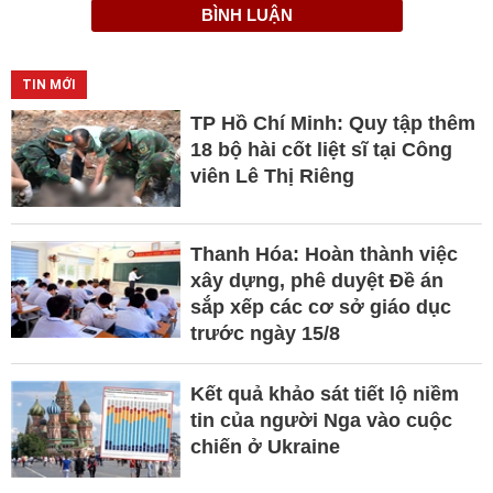
BÌNH LUẬN
TIN MỚI
TP Hồ Chí Minh: Quy tập thêm
18 bộ hài cốt liệt sĩ tại Công
viên Lê Thị Riêng
Thanh Hóa: Hoàn thành việc
xây dựng, phê duyệt Đề án
sắp xếp các cơ sở giáo dục
trước ngày 15/8
Kết quả khảo sát tiết lộ niềm
tin của người Nga vào cuộc
chiến ở Ukraine