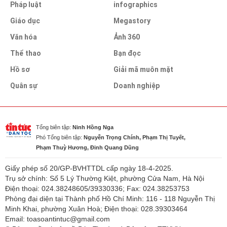
Pháp luật
infographics
Giáo dục
Megastory
Văn hóa
Ảnh 360
Thể thao
Bạn đọc
Hồ sơ
Giải mã muôn mặt
Quân sự
Doanh nghiệp
Tổng biên tập:
Ninh Hồng Nga
Phó Tổng biên tập:
Nguyễn Trọng Chính, Phạm Thị Tuyết,
Phạm Thuỳ Hương, Đinh Quang Dũng
Giấy phép số 20/GP-BVHTTDL cấp ngày 18-4-2025.
Trụ sở chính: Số 5 Lý Thường Kiệt, phường Cửa Nam, Hà Nội
Điện thoại: 024.38248605/39330336; Fax: 024.38253753
Phòng đại diện tại Thành phố Hồ Chí Minh: 116 - 118 Nguyễn Thị
Minh Khai, phường Xuân Hoà; Điện thoại: 028.39303464
Email: toasoantintuc@gmail.com