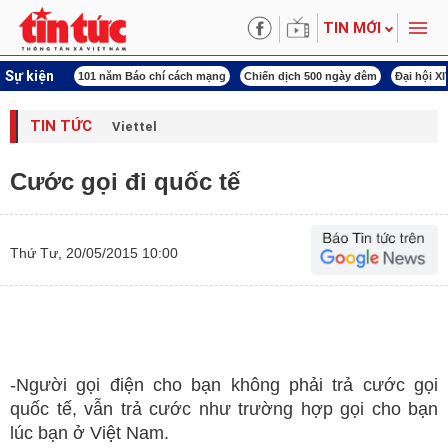
TIN MỚI
Sự kiện
ng tên Bác
101 năm Báo chí cách mạng
Chiến dịch 500 ngày đêm
Đại hội X
TIN TỨC
Viettel
Cước gọi đi quốc tế
Thứ Tư, 20/05/2015 10:00
-Người gọi điện cho bạn không phải trả cước gọi
quốc tế, vẫn trả cước như trường hợp gọi cho bạn
lúc bạn ở Việt Nam.