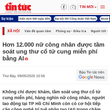
TIN MỚI
Sự kiện
00 ngày đêm
Đại hội XIV Công đoàn Việt Nam
World Cup 2026
Kỳ họp thứ nhấ
XÃ HỘI
Vấn đề quan tâm
Phóng sự - Điều tra
Người tốt - 
Hơn 12.000 nữ công nhân được tầm
soát ung thư cổ tử cung miễn phí
bằng AI
Thứ Bảy, 09/05/2026 10:56
Không chỉ được khám, tầm soát ung thư cổ tử
cung miễn phí, hàng nghìn nữ công nhân, người
lao động tại TP Hồ Chí Minh còn có cơ hội tiếp
cận công nghệ trí tuệ nhân tạo (AI) trong chăm