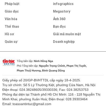
Pháp luật
infographics
Giáo dục
Megastory
Văn hóa
Ảnh 360
Thể thao
Bạn đọc
Hồ sơ
Giải mã muôn mặt
Quân sự
Doanh nghiệp
Tổng biên tập:
Ninh Hồng Nga
Phó Tổng biên tập:
Nguyễn Trọng Chính, Phạm Thị Tuyết,
Phạm Thuỳ Hương, Đinh Quang Dũng
Giấy phép số 20/GP-BVHTTDL cấp ngày 18-4-2025.
Trụ sở chính: Số 5 Lý Thường Kiệt, phường Cửa Nam, Hà Nội
Điện thoại: 024.38248605/39330336; Fax: 024.38253753
Phòng đại diện tại Thành phố Hồ Chí Minh: 116 - 118 Nguyễn Thị
Minh Khai, phường Xuân Hoà; Điện thoại: 028.39303464
Email: toasoantintuc@gmail.com