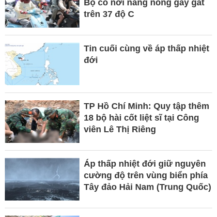
Bộ có nơi nắng nóng gay gắt
trên 37 độ C
Tin cuối cùng về áp thấp nhiệt
đới
TP Hồ Chí Minh: Quy tập thêm
18 bộ hài cốt liệt sĩ tại Công
viên Lê Thị Riêng
Áp thấp nhiệt đới giữ nguyên
cường độ trên vùng biển phía
Tây đảo Hải Nam (Trung Quốc)