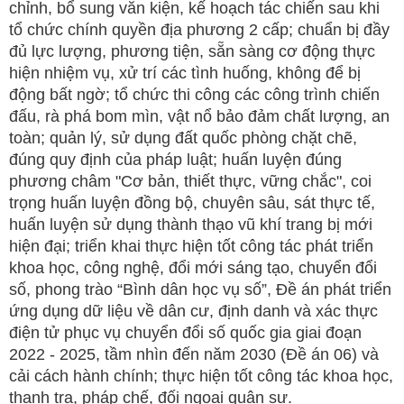
chỉnh, bổ sung văn kiện, kế hoạch tác chiến sau khi
tổ chức chính quyền địa phương 2 cấp; chuẩn bị đầy
đủ lực lượng, phương tiện, sẵn sàng cơ động thực
hiện nhiệm vụ, xử trí các tình huống, không để bị
động bất ngờ; tổ chức thi công các công trình chiến
đấu, rà phá bom mìn, vật nổ bảo đảm chất lượng, an
toàn; quản lý, sử dụng đất quốc phòng chặt chẽ,
đúng quy định của pháp luật; huấn luyện đúng
phương châm "Cơ bản, thiết thực, vững chắc", coi
trọng huấn luyện đồng bộ, chuyên sâu, sát thực tế,
huấn luyện sử dụng thành thạo vũ khí trang bị mới
hiện đại; triển khai thực hiện tốt công tác phát triển
khoa học, công nghệ, đổi mới sáng tạo, chuyển đổi
số, phong trào “Bình dân học vụ số”, Đề án phát triển
ứng dụng dữ liệu về dân cư, định danh và xác thực
điện tử phục vụ chuyển đổi số quốc gia giai đoạn
2022 - 2025, tầm nhìn đến năm 2030 (Đề án 06) và
cải cách hành chính; thực hiện tốt công tác khoa học,
thanh tra, pháp chế, đối ngoại quân sự.