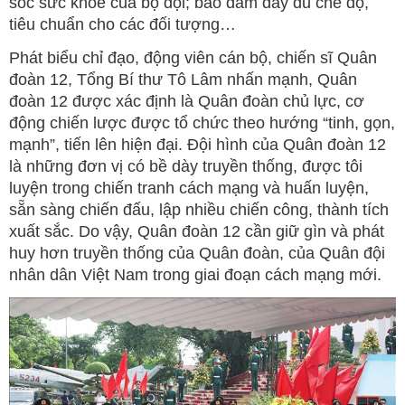
sóc sức khỏe của bộ đội; bảo đảm đầy đủ chế độ,
tiêu chuẩn cho các đối tượng…
Phát biểu chỉ đạo, động viên cán bộ, chiến sĩ Quân
đoàn 12, Tổng Bí thư Tô Lâm nhấn mạnh, Quân
đoàn 12 được xác định là Quân đoàn chủ lực, cơ
động chiến lược được tổ chức theo hướng “tinh, gọn,
mạnh”, tiến lên hiện đại. Đội hình của Quân đoàn 12
là những đơn vị có bề dày truyền thống, được tôi
luyện trong chiến tranh cách mạng và huấn luyện,
sẵn sàng chiến đấu, lập nhiều chiến công, thành tích
xuất sắc. Do vậy, Quân đoàn 12 cần giữ gìn và phát
huy hơn truyền thống của Quân đoàn, của Quân đội
nhân dân Việt Nam trong giai đoạn cách mạng mới.