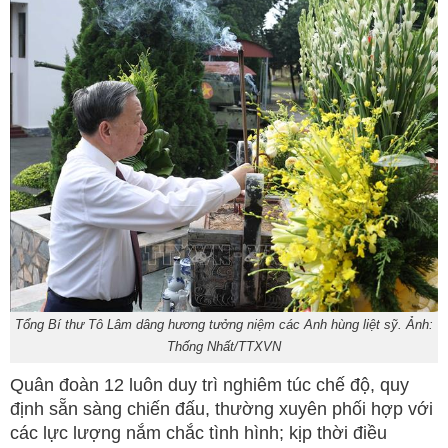
Tổng Bí thư Tô Lâm dâng hương tưởng niệm các Anh hùng liệt sỹ. Ảnh:
Thống Nhất/TTXVN
Quân đoàn 12 luôn duy trì nghiêm túc chế độ, quy
định sẵn sàng chiến đấu, thường xuyên phối hợp với
các lực lượng nắm chắc tình hình; kịp thời điều