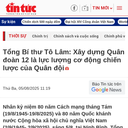
TIN MỚI
Sự kiện
í cách mạng
Chiến dịch 500 ngày đêm
Đại hội XIV Công đoàn Việt Nam
World
THỜI SỰ
Chính trị
Chính sách và cuộc sống
Chính phủ vớ
Tổng Bí thư Tô Lâm: Xây dựng Quân
đoàn 12 là lực lượng cơ động chiến
lược của Quân đội
Thứ Ba, 05/08/2025 11:19
Nhân kỷ niệm 80 năm Cách mạng tháng Tám
(19/8/1945-19/8/2025) và 80 năm Quốc khánh
nước Cộng hòa xã hội chủ nghĩa Việt Nam
(2/9/1945- 2/9/2025), sáng 5/8, tại Ninh Bình, Tổng