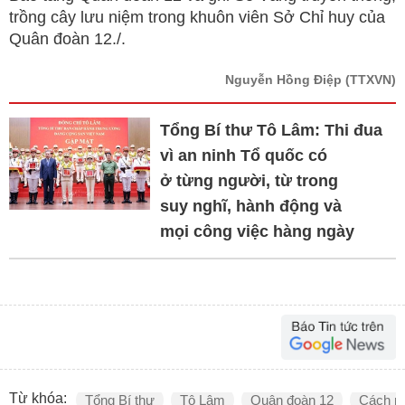
trồng cây lưu niệm trong khuôn viên Sở Chỉ huy của
Quân đoàn 12./.
Nguyễn Hồng Điệp
(TTXVN)
Tổng Bí thư Tô Lâm: Thi đua
vì an ninh Tổ quốc có
ở từng người, từ trong
suy nghĩ, hành động và
mọi công việc hàng ngày
Từ khóa:
Tổng Bí thư
Tô Lâm
Quân đoàn 12
Cách m