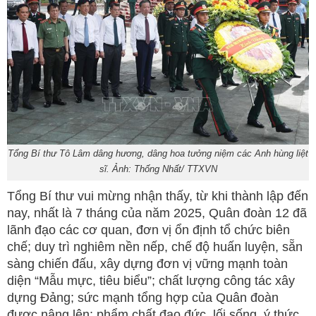
Tổng Bí thư Tô Lâm dâng hương, dâng hoa tưởng niệm các Anh hùng liệt
sĩ. Ảnh: Thống Nhất/ TTXVN
Tổng Bí thư vui mừng nhận thấy, từ khi thành lập đến
nay, nhất là 7 tháng của năm 2025, Quân đoàn 12 đã
lãnh đạo các cơ quan, đơn vị ổn định tổ chức biên
chế; duy trì nghiêm nền nếp, chế độ huấn luyện, sẵn
sàng chiến đấu, xây dựng đơn vị vững mạnh toàn
diện “Mẫu mực, tiêu biểu”; chất lượng công tác xây
dựng Đảng; sức mạnh tổng hợp của Quân đoàn
được nâng lên; phẩm chất đạo đức, lối sống, ý thức