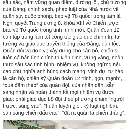
sâu sắc, nắm vững quan điểm, đường lối, chủ trương
của Đảng, chính sách, pháp luật của Nhà nước về
quân sự, quốc phòng, bảo vệ Tổ quốc; trọng tâm là
Nghị quyết Trung ương 8, khóa XIII về Chiến lược
bảo vệ Tổ quốc trong tình hình mới. Quân đoàn 12
cần tập trung làm tốt công tác giáo dục chính trị, tư
tưởng và giáo dục truyền thống của Đảng, dân tộc,
Quân đội và đơn vị; xây dựng cho cán bộ, chiến sĩ
luôn có bản lĩnh chính trị kiên định, vững vàng, nhận
thức sâu sắc tình hình, nhiệm vụ, không ngừng nêu
cao chủ nghĩa anh hùng cách mạng, vinh dự, tự hào
là cán bộ, chiến sỹ Quân đoàn 12 “tinh, gọn, mạnh”,
“quả đấm thép” của quân đội, của nhân dân, sẵn
sàng nhận và hoàn thành tốt mọi nhiệm vụ được
giao; phải giáo dục bộ đội theo phương châm “người
trước, súng sau”, “huấn luyện giỏi, kỷ luật nghiêm,
sẵn sàng chiến đấu cao”, “đã ra quân là chiến thắng”.