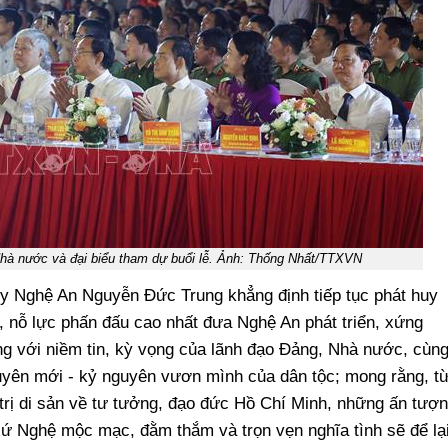
hà nước và đại biểu tham dự buổi lễ. Ảnh: Thống Nhất/TTXVN
 ủy Nghệ An Nguyễn Đức Trung khẳng định tiếp tục phát huy
, nỗ lực phấn đấu cao nhất đưa Nghệ An phát triển, xứng
g với niềm tin, kỳ vọng của lãnh đạo Đảng, Nhà nước, cùn
yên mới - kỷ nguyên vươn mình của dân tộc; mong rằng, t
 trị di sản về tư tưởng, đạo đức Hồ Chí Minh, những ấn tượ
ứ Nghệ mộc mạc, đằm thắm và trọn vẹn nghĩa tình sẽ để lạ