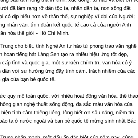
ười đã làm rạng rỡ dân tộc ta, nhân dân ta, non sông đất
ại có dịp hiểu hơn về thân thế, sự nghiệp vĩ đại của Người;
g nhân văn, tình đoàn kết quốc tế cao cả của người Anh
ăn hóa thế giới - Hồ Chí Minh.
rung cho biết, tỉnh Nghệ An tự hào từ phong trào văn nghệ
 hoan tiếng hát Làng Sen tạo ra nhiều hiệu ứng tốt đẹp,
cấp tỉnh và quốc gia, một sự kiện chính trị, văn hóa có ý
n dân với sự hưởng ứng đầy tình cảm, trách nhiệm của các
m gia của bạn bè quốc tế.
c quy mô toàn quốc, với nhiều hoạt động văn hóa, thể thao
không gian nghệ thuật sống động, đa sắc màu văn hóa của
iện tình cảm thiêng liêng, lòng biết ơn sâu nặng, niềm tin
bào ta ở nước ngoài và bạn bè quốc tế mừng sinh nhật Bác
Trung nhấn mạnh, một dấu ấn đặc biệt của năm nay, cùng