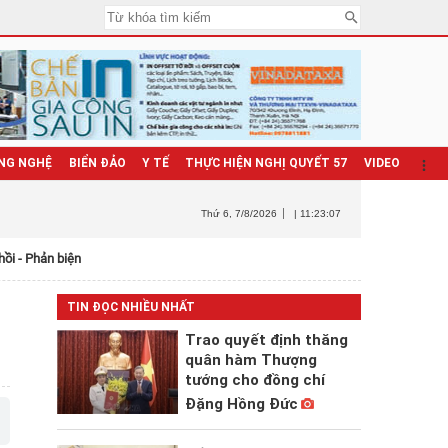
NG NGHỆ
BIỂN ĐẢO
Y TẾ
THỰC HIỆN NGHỊ QUYẾT 57
VIDEO
Thứ 6
, 7/8/2026
| 11:23:09
hồi - Phản biện
TIN ĐỌC NHIỀU NHẤT
Trao quyết định thăng
quân hàm Thượng
tướng cho đồng chí
Đặng Hồng Đức