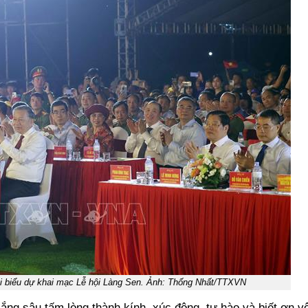
i biểu dự khai mạc Lễ hội Làng Sen. Ảnh: Thống Nhất/TTXVN
ắng sâu tấm lòng thành kính, xúc động, tự hào và biết ơn v