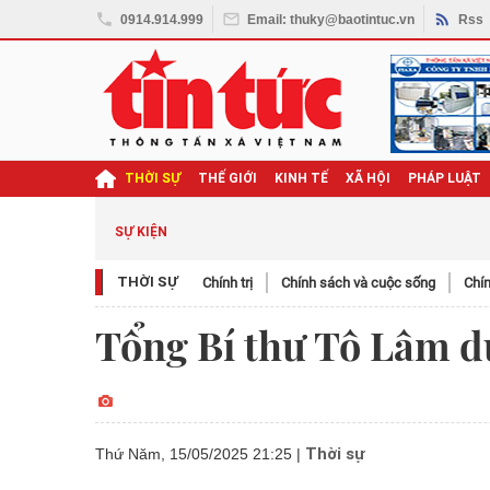
0914.914.999
Email: thuky@baotintuc.vn
Rss
THỜI SỰ
THẾ GIỚI
KINH TẾ
XÃ HỘI
PHÁP LUẬT
ghị quyết Đại hội XIV
SỰ KIỆN
THỜI SỰ
Chính trị
Chính sách và cuộc sống
Chín
Tổng Bí thư Tô Lâm d
Thời sự
Thứ Năm, 15/05/2025 21:25
|