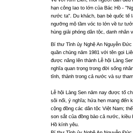
hạn công lao to lớn của Bác Hồ - "Ng
nước ta". Du khách, bạn bè quốc tế l
ngưỡng mộ tầm vóc to lớn về tư tưởn
hùng giải phóng dân tộc, danh nhân v
Bí thư Tỉnh ủy Nghệ An Nguyễn Đức T
quần chúng năm 1981 với tên gọi Liên
được nâng lên thành Lễ hội Làng Sen 
nghĩa quan trọng trong đời sống nhâ
tỉnh, thành trong cả nước và sự tha
Lễ hội Làng Sen năm nay được tổ chứ
sôi nổi, ý nghĩa; hứa hẹn mang đến 
cộng đồng các dân tộc Việt Nam; thể h
son sắt của đồng bào cả nước, kiều 
Hồ kính yêu.
Bí thư Tỉnh ủy Nghệ An Nguyễn Đức 