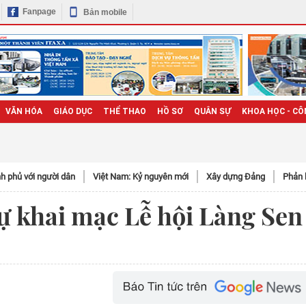
Fanpage
Bản mobile
VĂN HÓA
GIÁO DỤC
THỂ THAO
HỒ SƠ
QUÂN SỰ
KHOA HỌC - CÔ
h phủ với người dân
Việt Nam: Kỷ nguyên mới
Xây dựng Đảng
Phản 
ự khai mạc Lễ hội Làng Sen