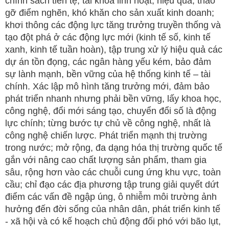
chính sách tiền tệ, tài khóa linh hoạt, hiệu quả; tháo
gỡ điểm nghẽn, khó khăn cho sản xuất kinh doanh;
khơi thông các động lực tăng trưởng truyền thống và
tạo đột phá ở các động lực mới (kinh tế số, kinh tế
xanh, kinh tế tuần hoàn), tập trung xử lý hiệu quả các
dự án tồn đọng, các ngân hàng yếu kém, bảo đảm
sự lành mạnh, bền vững của hệ thống kinh tế – tài
chính. Xác lập mô hình tăng trưởng mới, đảm bảo
phát triển nhanh nhưng phải bền vững, lấy khoa học,
công nghệ, đổi mới sáng tạo, chuyển đổi số là động
lực chính; từng bước tự chủ về công nghệ, nhất là
công nghệ chiến lược. Phát triển mạnh thị trường
trong nước; mở rộng, đa dạng hóa thị trường quốc tế
gắn với nâng cao chất lượng sản phẩm, tham gia
sâu, rộng hơn vào các chuỗi cung ứng khu vực, toàn
cầu; chỉ đạo các địa phương tập trung giải quyết dứt
điểm các vấn đề ngập úng, ô nhiễm môi trường ảnh
hưởng đến đời sống của nhân dân, phát triển kinh tế
- xã hội và có kế hoạch chủ động đối phó với bão lụt,