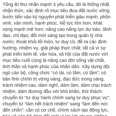
Tổng Bí thư nhấn mạnh 3 yêu cầu, đó là thống nhất
nhận thức, xác định rõ mục tiêu đưa đất nước vững
bước tiến vào kỷ nguyên phát triển giàu mạnh, phồn
vinh, văn minh, hạnh phúc. Nỗ lực lớn hơn, khát
vọng mạnh mẽ hơn; nâng cao năng lực dự báo, lãnh
đạo, chỉ đạo; đổi mới sáng tạo trong quản lý nhà
nước; thoát khỏi lối mòn, tư duy cũ, đề ra các định
hướng, nhiệm vụ, giải pháp thực chất; tất cả vì sự
phát triển kinh tế, văn hóa, xã hội của đất nước với
mục tiêu cuối cùng là nâng cao đời sống vật chất,
tinh thần và hạnh phúc của nhân dân. Xây dựng đội
ngũ cán bộ, công chức “có tài, có tầm, có tâm”; có
bản lĩnh chính trị vững vàng, đạo đức trong sáng,
trách nhiệm cao, dám nghĩ, dám làm, dám chịu trách
nhiệm, dám đương đầu với khó khăn, thử thách;
chuyển từ “tư duy hành chính sang tư duy phục vụ”;
chuyển từ “làm hết trách nhiệm” sang “làm đến nơi
đến chốn”; cần có cơ chế, chính sách tạo động lực,