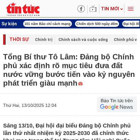
TIN MỚI
Sự kiện
í cách mạng
Chiến dịch 500 ngày đêm
Đại hội XIV Công đoàn Việt Nam
World
THỜI SỰ
Chính trị
Chính sách và cuộc sống
Chính phủ vớ
Tổng Bí thư Tô Lâm: Đảng bộ Chính
phủ xác định rõ mục tiêu đưa đất
nước vững bước tiến vào kỷ nguyên
phát triển giàu mạnh
Thứ Hai, 13/10/2025 12:04
Sáng 13/10, Đại hội đại biểu Đảng bộ Chính phủ
lần thứ nhất nhiệm kỳ 2025-2030 đã chính thức