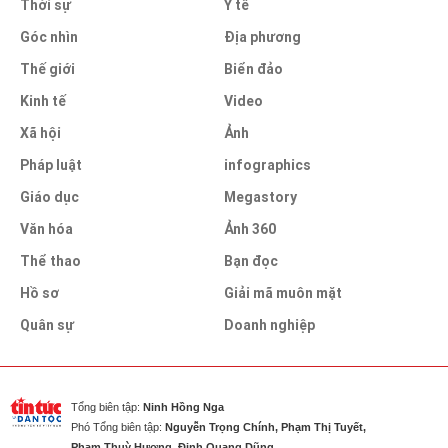
Thời sự
Y tế
Góc nhìn
Địa phương
Thế giới
Biển đảo
Kinh tế
Video
Xã hội
Ảnh
Pháp luật
infographics
Giáo dục
Megastory
Văn hóa
Ảnh 360
Thể thao
Bạn đọc
Hồ sơ
Giải mã muôn mặt
Quân sự
Doanh nghiệp
Tổng biên tập:
Ninh Hồng Nga
Phó Tổng biên tập:
Nguyễn Trọng Chính, Phạm Thị Tuyết,
Phạm Thuỳ Hương, Đinh Quang Dũng