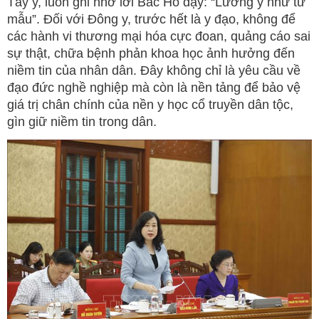
Tây y, luôn ghi nhớ lời Bác Hồ dạy: “Lương y như từ
mẫu”. Đối với Đông y, trước hết là y đạo, không để
các hành vi thương mại hóa cực đoan, quảng cáo sai
sự thật, chữa bệnh phản khoa học ảnh hưởng đến
niềm tin của nhân dân. Đây không chỉ là yêu cầu về
đạo đức nghề nghiệp mà còn là nền tảng để bảo vệ
giá trị chân chính của nền y học cổ truyền dân tộc,
gìn giữ niềm tin trong dân.