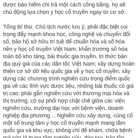
được bảo hiểm chi trả một cách công bằng, họ sẽ
chủ động lựa chọn y học cổ truyền ngay từ cơ sở.
Tổng Bí thư, Chủ tịch nước lưu ý, phải đặc biệt coi
trọng đẩy mạnh khoa học, công nghệ và chuyển đổi
số, bảo hộ sở hữu trí tuệ để chuẩn hóa và số hóa
nền y học cổ truyền Việt Nam; khẩn trương số hóa
toàn bộ kho tàng, bài thuốc gia truyền, tri thức bản
địa quý giá của các dân tộc Việt Nam; xây dựng hoàn
thiện cơ sở dữ liệu quốc gia về y học cổ truyền; xây
dựng các chương trình nghiên cứu trọng điểm quốc
gia về các lĩnh vực dược liệu, những bài thuốc có giá
trị cao; phải gắn nghiên cứu với thương mại hóa và
thị trường, có sự phối hợp chặt chẽ giữa các viện
nghiên cứu, trường đại học với bệnh viện, doanh
nghiệp địa phương… Nghiên cứu xây dựng, củng cố
một số trung tâm y học cổ truyền mạnh mang tầm
quốc gia và khu vực, không chỉ để khám, chữa bệnh
mà còn là trung tâm nghiên cứu, đào tạo, bảo tồn,