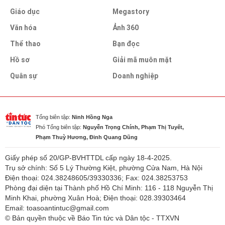
Giáo dục
Megastory
Văn hóa
Ảnh 360
Thể thao
Bạn đọc
Hồ sơ
Giải mã muôn mặt
Quân sự
Doanh nghiệp
Tổng biên tập:
Ninh Hồng Nga
Phó Tổng biên tập:
Nguyễn Trọng Chính, Phạm Thị Tuyết,
Phạm Thuỳ Hương, Đinh Quang Dũng
Giấy phép số 20/GP-BVHTTDL cấp ngày 18-4-2025.
Trụ sở chính: Số 5 Lý Thường Kiệt, phường Cửa Nam, Hà Nội
Điện thoại: 024.38248605/39330336; Fax: 024.38253753
Phòng đại diện tại Thành phố Hồ Chí Minh: 116 - 118 Nguyễn Thị
Minh Khai, phường Xuân Hoà; Điện thoại: 028.39303464
Email: toasoantintuc@gmail.com
© Bản quyền thuộc về Báo Tin tức và Dân tộc - TTXVN