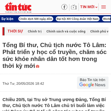
TIN MỚI
Sự kiện
í cách mạng
Chiến dịch 500 ngày đêm
Đại hội XIV Công đoàn Việt Nam
World
THỜI SỰ
Chính trị
Chính sách và cuộc sống
Chính phủ vớ
Tổng Bí thư, Chủ tịch nước Tô Lâm:
Phát triển y học cổ truyền, chăm sóc
sức khỏe nhân dân tốt hơn trong
thời kỳ mới
Thứ Tư, 20/05/2026 18:42
Chiều 20/5, tại Trụ sở Trung ương Đảng, Tổng Bí
thư, Chủ tịch nước Tô Lâm chủ trì buổi làm việc