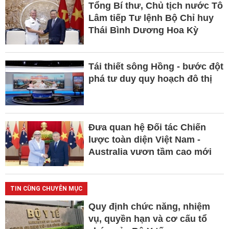
Tổng Bí thư, Chủ tịch nước Tô
Lâm tiếp Tư lệnh Bộ Chỉ huy
Thái Bình Dương Hoa Kỳ
Tái thiết sông Hồng - bước đột
phá tư duy quy hoạch đô thị
Đưa quan hệ Đối tác Chiến
lược toàn diện Việt Nam -
Australia vươn tầm cao mới
TIN CÙNG CHUYÊN MỤC
Quy định chức năng, nhiệm
vụ, quyền hạn và cơ cấu tổ