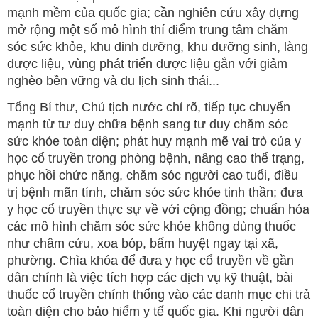
mạnh mềm của quốc gia; cần nghiên cứu xây dựng
mở rộng một số mô hình thí điểm trung tâm chăm
sóc sức khỏe, khu dinh dưỡng, khu dưỡng sinh, làng
dược liệu, vùng phát triển dược liệu gắn với giảm
nghèo bền vững và du lịch sinh thái...
Tổng Bí thư, Chủ tịch nước chỉ rõ, tiếp tục chuyển
mạnh từ tư duy chữa bệnh sang tư duy chăm sóc
sức khỏe toàn diện; phát huy mạnh mẽ vai trò của y
học cổ truyền trong phòng bệnh, nâng cao thể trạng,
phục hồi chức năng, chăm sóc người cao tuổi, điều
trị bệnh mãn tính, chăm sóc sức khỏe tinh thần; đưa
y học cổ truyền thực sự về với cộng đồng; chuẩn hóa
các mô hình chăm sóc sức khỏe không dùng thuốc
như châm cứu, xoa bóp, bấm huyệt ngay tại xã,
phường. Chìa khóa để đưa y học cổ truyền về gần
dân chính là việc tích hợp các dịch vụ kỹ thuật, bài
thuốc cổ truyền chính thống vào các danh mục chi trả
toàn diện cho bảo hiểm y tế quốc gia. Khi người dân