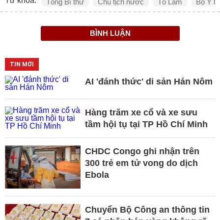
Từ khóa:
Tổng Bí thư
Chủ tịch nước
Tô Lâm
Bộ Y tế
BÌNH LUẬN
TIN MỚI
AI 'đánh thức' di sản Hán Nôm
Hàng trăm xe cổ và xe sưu
tầm hội tụ tại TP Hồ Chí Minh
CHDC Congo ghi nhận trên
300 trẻ em tử vong do dịch
Ebola
Chuyển Bộ Công an thông tin