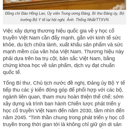
Đồng chí Đào Hồng Lan, Ủy viên Trung ương Đảng, Bí thư Đảng ủy, Bộ
trưởng Bộ Y tế tại hội nghị. Ảnh: Thống Nhất/TTXVN
Việc xây dựng thương hiệu quốc gia về y học cổ
truyền Việt Nam cần đẩy mạnh, gắn với kinh tế sức
khỏe, du lịch chữa lành, xuất khẩu sản phẩm và sức
mạnh mềm của văn hóa Việt Nam. Thương hiệu này
phải dựa trên ba trụ cột, bản sắc Việt Nam, bằng
chứng khoa học về sản phẩm, dịch vụ đạt chuẩn
quốc tế.
Tổng Bí thư, Chủ tịch nước đề nghị, Đảng ủy Bộ Y tế
tiếp thu các ý kiến đóng góp để phối hợp với các bộ,
ngành liên quan, tham mưu hoàn thiện thể chế; sớm
xây dựng và trình ban hành Chiến lược phát triển y
học cổ truyền Việt Nam đến năm 2030, tầm nhìn đến
năm 2045. “Tinh thần chung trong phát triển y học cổ
truyền trong thời gian tới là không chỉ giữ gìn di sản