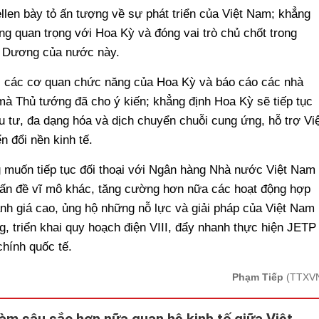
llen bày tỏ ấn tượng về sự phát triển của Việt Nam; khẳng
ng quan trọng với Hoa Kỳ và đóng vai trò chủ chốt trong
nh Dương của nước này.
ới các cơ quan chức năng của Hoa Kỳ và báo cáo các nhà
à Thủ tướng đã cho ý kiến; khẳng định Hoa Kỳ sẽ tiếp tục
u tư, đa dạng hóa và dịch chuyển chuỗi cung ứng, hỗ trợ Việ
n đổi nền kinh tế.
 muốn tiếp tục đối thoại với Ngân hàng Nhà nước Việt Nam
c vấn đề vĩ mô khác, tăng cường hơn nữa các hoạt động hợp
ánh giá cao, ủng hộ những nỗ lực và giải pháp của Việt Nam
g, triển khai quy hoạch điện VIII, đẩy nhanh thực hiện JETP
chính quốc tế.
Phạm Tiếp
(TTXV