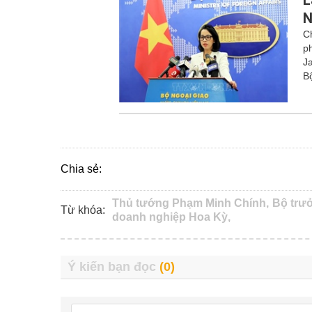
L
N
Ch
p
J
B
Chia sẻ:
Thủ tướng Phạm Minh Chính,
Bộ trưở
Từ khóa:
doanh nghiệp Hoa Kỳ,