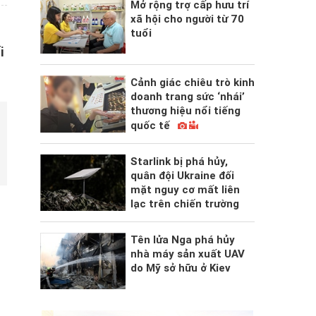
Mở rộng trợ cấp hưu trí
xã hội cho người từ 70
tuổi
i
Cảnh giác chiêu trò kinh
doanh trang sức ‘nhái’
thương hiệu nổi tiếng
quốc tế
Starlink bị phá hủy,
quân đội Ukraine đối
mặt nguy cơ mất liên
lạc trên chiến trường
Tên lửa Nga phá hủy
nhà máy sản xuất UAV
do Mỹ sở hữu ở Kiev