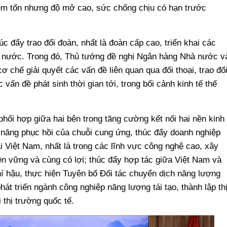
iêm tốn nhưng độ mở cao, sức chống chịu có hạn trước
úc đẩy trao đổi đoàn, nhất là đoàn cấp cao, triển khai các
ai nước. Trong đó, Thủ tướng đề nghị Ngân hàng Nhà nước v
cơ chế giải quyết các vấn đề liên quan qua đối thoại, trao đổ
 vấn đề phát sinh thời gian tới, trong bối cảnh kinh tế thế
hối hợp giữa hai bên trong tăng cường kết nối hai nền kinh
ả năng phục hồi của chuỗi cung ứng, thúc đẩy doanh nghiệp
i Việt Nam, nhất là trong các lĩnh vực công nghệ cao, xây
n vững và cùng có lợi; thúc đẩy hợp tác giữa Việt Nam và
hí hậu, thực hiện Tuyên bố Đối tác chuyển dịch năng lượng
át triển ngành công nghiệp năng lượng tái tạo, thành lập th
 thị trường quốc tế.