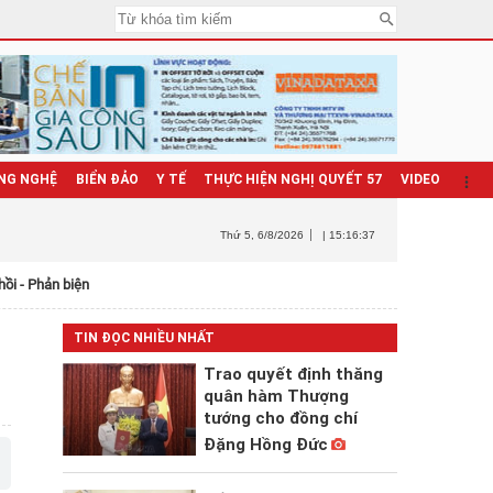
NG NGHỆ
BIỂN ĐẢO
Y TẾ
THỰC HIỆN NGHỊ QUYẾT 57
VIDEO
Thứ 5
, 6/8/2026
| 15:16:38
hồi - Phản biện
TIN ĐỌC NHIỀU NHẤT
Trao quyết định thăng
quân hàm Thượng
tướng cho đồng chí
Đặng Hồng Đức