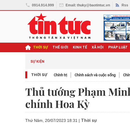
0914.914.999
Email: thuky@baotintuc.vn
Rss
THỜI SỰ
THẾ GIỚI
KINH TẾ
XÃ HỘI
PHÁP LUẬT
SỰ KIỆN
THỜI SỰ
Chính trị
Chính sách và cuộc sống
Chín
Thủ tướng Phạm Minh 
chính Hoa Kỳ
Thời sự
Thứ Năm, 20/07/2023 18:31
|