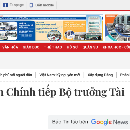
Fanpage
Bản mobile
VĂN HÓA
GIÁO DỤC
THỂ THAO
HỒ SƠ
QUÂN SỰ
KHOA HỌC - CÔ
h phủ với người dân
Việt Nam: Kỷ nguyên mới
Xây dựng Đảng
Phản 
Chính tiếp Bộ trưởng Tài