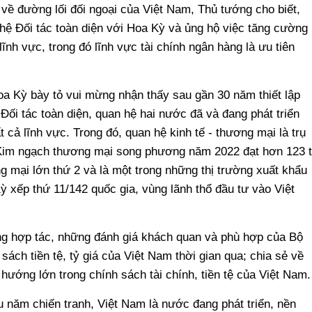
 về đường lối đối ngoại của Việt Nam, Thủ tướng cho biết,
ệ Đối tác toàn diện với Hoa Kỳ và ủng hộ việc tăng cường
ĩnh vực, trong đó lĩnh vực tài chính ngân hàng là ưu tiên
a Kỳ bày tỏ vui mừng nhận thấy sau gần 30 năm thiết lập
ối tác toàn diện, quan hệ hai nước đã và đang phát triển
 cả lĩnh vực. Trong đó, quan hệ kinh tế - thương mại là trụ
 Kim ngạch thương mại song phương năm 2022 đạt hơn 123 
g mại lớn thứ 2 và là một trong những thị trường xuất khẩu
 xếp thứ 11/142 quốc gia, vùng lãnh thổ đầu tư vào Việt
g hợp tác, những đánh giá khách quan và phù hợp của Bộ
sách tiền tệ, tỷ giá của Việt Nam thời gian qua; chia sẻ về
h hướng lớn trong chính sách tài chính, tiền tệ của Việt Nam.
u năm chiến tranh, Việt Nam là nước đang phát triển, nền