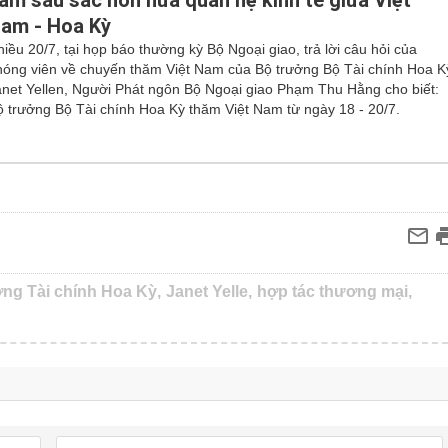
àm sâu sắc hơn nữa quan hệ kinh tế giữa Việt
am - Hoa Kỳ
iều 20/7, tại họp báo thường kỳ Bộ Ngoại giao, trả lời câu hỏi của
hóng viên về chuyến thăm Việt Nam của Bộ trưởng Bộ Tài chính Hoa K
anet Yellen, Người Phát ngôn Bộ Ngoại giao Phạm Thu Hằng cho biết:
ộ trưởng Bộ Tài chính Hoa Kỳ thăm Việt Nam từ ngày 18 - 20/7.
ng Tài chính Hoa Kỳ,
Janet Yelle,
hợp tác thương mại,