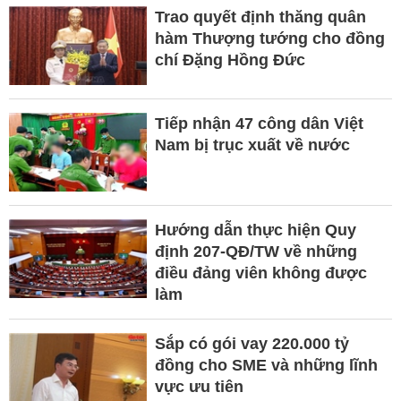
Trao quyết định thăng quân
hàm Thượng tướng cho đồng
chí Đặng Hồng Đức
Tiếp nhận 47 công dân Việt
Nam bị trục xuất về nước
Hướng dẫn thực hiện Quy
định 207-QĐ/TW về những
điều đảng viên không được
làm
Sắp có gói vay 220.000 tỷ
đồng cho SME và những lĩnh
vực ưu tiên