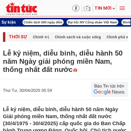
TIN MỚI
Sự kiện
í cách mạng
Chiến dịch 500 ngày đêm
Đại hội XIV Công đoàn Việt Nam
World
THỜI SỰ
Chính trị
Chính sách và cuộc sống
Chính phủ vớ
Lễ kỷ niệm, diễu binh, diễu hành 50
năm Ngày giải phóng miền Nam,
thống nhất đất nước
Thứ Tư, 30/04/2025 05:59
Lễ kỷ niệm, diễu binh, diễu hành 50 năm Ngày
Giải phóng miền Nam, thống nhất đất nước
(30/4/1975 - 30/4/2025) cấp quốc gia do Ban Chấp
hành Trung ương Đảng, Quốc hội, Chủ tịch nước,