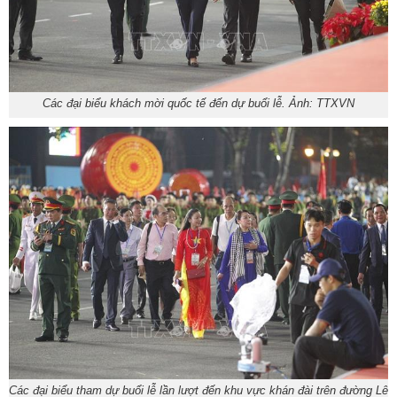
Các đại biểu khách mời quốc tế đến dự buổi lễ. Ảnh: TTXVN
Các đại biểu tham dự buổi lễ lần lượt đến khu vực khán đài trên đường Lê