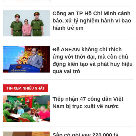
Công an TP Hồ Chí Minh cảnh
báo, xử lý nghiêm hành vi bạo
hành trẻ em
Để ASEAN không chỉ thích
ứng với thời đại, mà còn chủ
động kiến tạo và phát huy hiệu
quả vai trò
TIN XEM NHIỀU NHẤT
Tiếp nhận 47 công dân Việt
Nam bị trục xuất về nước
Sắp có gói vay 220.000 tỷ