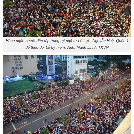
Hàng ngàn người dân tập trung tại ngã tư Lê Lợi - Nguyễn Huệ, Quận 1
để theo dõi Lễ kỷ niệm. Ảnh: Mạnh Linh/TTXVN