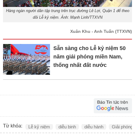
Hàng ngàn người dân tập trung trên trục đường Lê Lợi, Quận 1 để theo
dõi Lễ kỷ niệm. Ảnh: Mạnh Linh/TTXVN
Xuân Khu - Anh Tuấn
(TTXVN)
Sẵn sàng cho Lễ kỷ niệm 50
năm giải phóng miền Nam,
thống nhất đất nước
Từ khóa:
Lễ kỷ niệm
diễu binh
diễu hành
Giải phóng