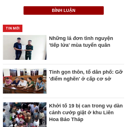
BÌNH LUẬN
TIN MỚI
Những lá đơn tình nguyện
'tiếp lửa' mùa tuyển quân
Tinh gọn thôn, tổ dân phố: Gỡ
'điểm nghẽn' ở cấp cơ sở
Khởi tố 19 bị can trong vụ dàn
cảnh cướp giật ở khu Liên
Hoa Bảo Tháp