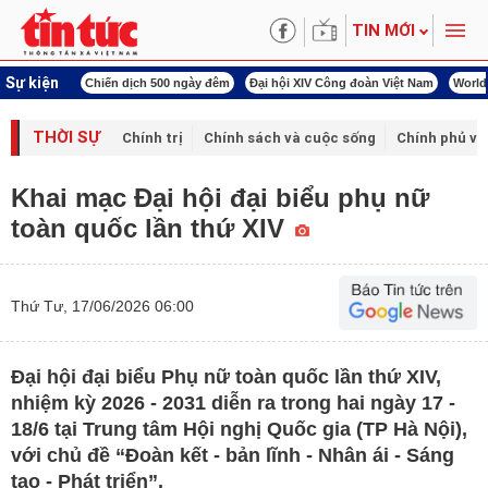
TIN MỚI
Sự kiện
í cách mạng
Chiến dịch 500 ngày đêm
Đại hội XIV Công đoàn Việt Nam
World
THỜI SỰ
Chính trị
Chính sách và cuộc sống
Chính phủ vớ
Khai mạc Đại hội đại biểu phụ nữ
toàn quốc lần thứ XIV
Thứ Tư, 17/06/2026 06:00
Đại hội đại biểu Phụ nữ toàn quốc lần thứ XIV,
nhiệm kỳ 2026 - 2031 diễn ra trong hai ngày 17 -
18/6 tại Trung tâm Hội nghị Quốc gia (TP Hà Nội),
với chủ đề “Đoàn kết - bản lĩnh - Nhân ái - Sáng
tạo - Phát triển”.