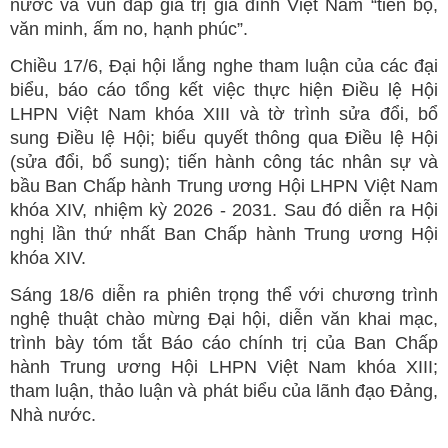
nước và vun đắp giá trị gia đình Việt Nam “tiến bộ,
văn minh, ấm no, hạnh phúc”.
Chiều 17/6, Đại hội lắng nghe tham luận của các đại
biểu, báo cáo tổng kết việc thực hiện Điều lệ Hội
LHPN Việt Nam khóa XIII và tờ trình sửa đổi, bổ
sung Điều lệ Hội; biểu quyết thông qua Điều lệ Hội
(sửa đổi, bổ sung); tiến hành công tác nhân sự và
bầu Ban Chấp hành Trung ương Hội LHPN Việt Nam
khóa XIV, nhiệm kỳ 2026 - 2031. Sau đó diễn ra Hội
nghị lần thứ nhất Ban Chấp hành Trung ương Hội
khóa XIV.
Sáng 18/6 diễn ra phiên trọng thể với chương trình
nghệ thuật chào mừng Đại hội, diễn văn khai mạc,
trình bày tóm tắt Báo cáo chính trị của Ban Chấp
hành Trung ương Hội LHPN Việt Nam khóa XIII;
tham luận, thảo luận và phát biểu của lãnh đạo Đảng,
Nhà nước.