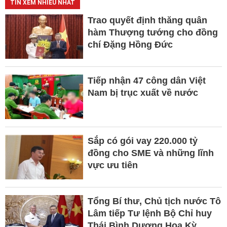
TIN XEM NHIỀU NHẤT
Trao quyết định thăng quân
hàm Thượng tướng cho đồng
chí Đặng Hồng Đức
Tiếp nhận 47 công dân Việt
Nam bị trục xuất về nước
Sắp có gói vay 220.000 tỷ
đồng cho SME và những lĩnh
vực ưu tiên
Tổng Bí thư, Chủ tịch nước Tô
Lâm tiếp Tư lệnh Bộ Chỉ huy
Thái Bình Dương Hoa Kỳ