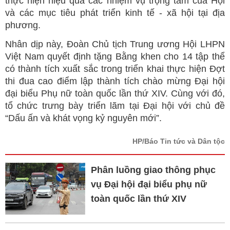
thực hiện hiệu quả các nhiệm vụ trọng tâm của Hội
và các mục tiêu phát triển kinh tế - xã hội tại địa
phương.
Nhân dịp này, Đoàn Chủ tịch Trung ương Hội LHPN
Việt Nam quyết định tặng Bằng khen cho 14 tập thể
có thành tích xuất sắc trong triển khai thực hiện Đợt
thi đua cao điểm lập thành tích chào mừng Đại hội
đại biểu Phụ nữ toàn quốc lần thứ XIV. Cùng với đó,
tổ chức trưng bày triển lãm tại Đại hội với chủ đề
“Dấu ấn và khát vọng kỷ nguyên mới”.
HP/Báo Tin tức và Dân tộc
Phân luồng giao thông phục
vụ Đại hội đại biểu phụ nữ
toàn quốc lần thứ XIV