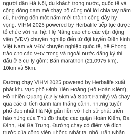
người dân Hà Nội, du khách trong nước, quốc tế và
cộng đồng đam mê chạy bộ cũng nói lời chia tay năm
cũ, hướng đến một năm mới thành công đầy hy
vọng, VIHM 2025 powered by Herbalife tiếp tục được
tổ chức với hai hệ: Hệ Nâng cao cho các vận động
viên (VĐV) chuyên nghiệp đến từ đội tuyển Điền kinh
Việt Nam và VĐV chuyên nghiệp quốc tế, hệ Phong
trào cho các VĐV trong và ngoài nước đăng ký thi
đấu ở 3 cự ly gồm: Bán marathon (21,0975 km),
10km và 5km.
Đường chạy VIHM 2025 powered by Herbalife xuất
phát khu vực phố Đinh Tiên Hoàng (Hồ Hoàn Kiếm),
Hồ Thiền Quang (cự ly 5km và Sport Family) và chạy
qua các di tích danh lam thắng cảnh, những tuyến
phố đẹp nhất Hà Nội gắn liền với lịch sử phát triển
hào hùng của Thủ đô thuộc các quận Hoàn Kiếm, Ba
Đình, Hai Bà Trưng. Đường chạy có điểm về đích
trước của công viên Thống Nhất tại phố Trần Nhân