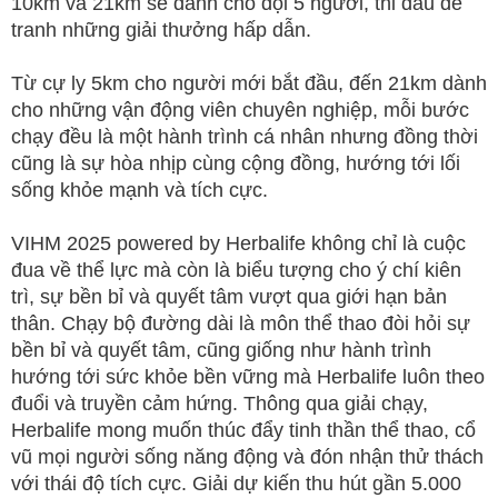
10km và 21km sẽ dành cho đội 5 người, thi đấu để
tranh những giải thưởng hấp dẫn.
Từ cự ly 5km cho người mới bắt đầu, đến 21km dành
cho những vận động viên chuyên nghiệp, mỗi bước
chạy đều là một hành trình cá nhân nhưng đồng thời
cũng là sự hòa nhịp cùng cộng đồng, hướng tới lối
sống khỏe mạnh và tích cực.
VIHM 2025 powered by Herbalife không chỉ là cuộc
đua về thể lực mà còn là biểu tượng cho ý chí kiên
trì, sự bền bỉ và quyết tâm vượt qua giới hạn bản
thân. Chạy bộ đường dài là môn thể thao đòi hỏi sự
bền bỉ và quyết tâm, cũng giống như hành trình
hướng tới sức khỏe bền vững mà Herbalife luôn theo
đuổi và truyền cảm hứng. Thông qua giải chạy,
Herbalife mong muốn thúc đẩy tinh thần thể thao, cổ
vũ mọi người sống năng động và đón nhận thử thách
với thái độ tích cực. Giải dự kiến thu hút gần 5.000