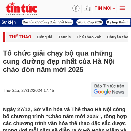
TIN MỚI
Sự kiện
00 ngày đêm
Đại hội XIV Công đoàn Việt Nam
World Cup 2026
Kỳ họp thứ nhấ
THỂ THAO
Bóng đá
Tennis
Thể thao 24h
Chuyện thể 
Tổ chức giải chạy bộ qua những
cung đường đẹp nhất của Hà Nội
chào đón năm mới 2025
Thứ Sáu, 27/12/2024 17:45
Ngày 27/12, Sở Văn hóa và Thể thao Hà Nội công
bố chương trình "Chào năm mới 2025", tổng hợp
các chương trình văn hóa thể thao đặc sắc được
mong đợi mỗi năm sẽ diễn ra ở Hồ Hoàn Kiếm và