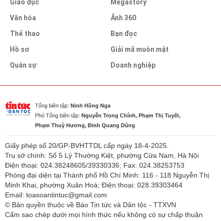
Giáo dục
Megastory
Văn hóa
Ảnh 360
Thể thao
Bạn đọc
Hồ sơ
Giải mã muôn mặt
Quân sự
Doanh nghiệp
Tổng biên tập:
Ninh Hồng Nga
Phó Tổng biên tập:
Nguyễn Trọng Chính, Phạm Thị Tuyết,
Phạm Thuỳ Hương, Đinh Quang Dũng
Giấy phép số 20/GP-BVHTTDL cấp ngày 18-4-2025.
Trụ sở chính: Số 5 Lý Thường Kiệt, phường Cửa Nam, Hà Nội
Điện thoại: 024.38248605/39330336; Fax: 024.38253753
Phòng đại diện tại Thành phố Hồ Chí Minh: 116 - 118 Nguyễn Thị
Minh Khai, phường Xuân Hoà; Điện thoại: 028.39303464
Email: toasoantintuc@gmail.com
© Bản quyền thuộc về Báo Tin tức và Dân tộc - TTXVN
Cấm sao chép dưới mọi hình thức nếu không có sự chấp thuận