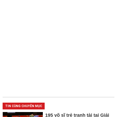
TIN CÙNG CHUYÊN MỤC
195 võ sĩ trẻ tranh tài tại Giải