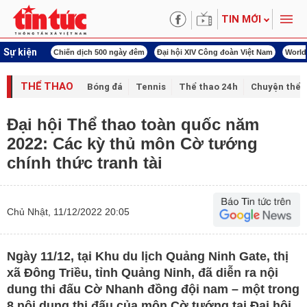
TIN MỚI
Sự kiện
hiến dịch 500 ngày đêm
Đại hội XIV Công đoàn Việt Nam
World Cup 2026
Kỳ 
THỂ THAO
Bóng đá
Tennis
Thể thao 24h
Chuyện thể 
Đại hội Thể thao toàn quốc năm
2022: Các kỳ thủ môn Cờ tướng
chính thức tranh tài
Chủ Nhật, 11/12/2022 20:05
Ngày 11/12, tại Khu du lịch Quảng Ninh Gate, thị
xã Đông Triều, tỉnh Quảng Ninh, đã diễn ra nội
dung thi đấu Cờ Nhanh đồng đội nam – một trong
8 nội dung thi đấu của môn Cờ tướng tại Đại hội