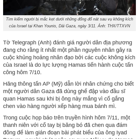
Tìm kiếm người bị mắc kẹt dưới những đống đổ nát sau vụ không kích
của Israel tại Khan Younis, Dải Gaza, ngày 3/11. Ảnh: THX/TTXVN
Tờ Telegraph (Anh) đánh giá người dân địa phương
đang cho rằng ít nhất một phần nguyên nhân gây ra
cuộc khủng hoảng nhân đạo bởi các cuộc không kích
của Israel là do lực lượng Hamas tiến hành cuộc tấn
công hôm 7/10.
Hãng thông tấn AP (Mỹ) dẫn lời nhân chứng cho biết
một người dân Gaza đã dùng ghế đập vào đầu sĩ
quan Hamas sau khi bị ông này mắng vì cố gắng
chen vào hàng người xếp hàng mua bánh mì.
Trong cuộc họp báo trên truyền hình hôm 7/11, một
thanh niên với cổ tay bị băng bó đã chen qua đám
đông để làm gián đoạn bài phát biểu của ông Iyad