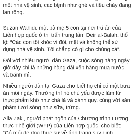
một nhà vệ sinh, các bệnh như ghẻ và tiêu chảy đang
lan rộng.
Suzan Wahidi, một bà mẹ 5 con tại nơi trú ẩn của
Liên hợp quốc ở thị trấn trung tâm Deir al-Balah, thổ
lộ: “Các con tôi khóc vì đói, mệt và không thể sử
dụng nhà vệ sinh. Tôi chẳng có gì cho chúng cả”.
Đối với nhiều người dân Gaza, cuộc sống hàng ngày
giờ đây chỉ là những hàng dài xếp hàng mua nước
và bánh mì.
Nhiều người dân tại Gaza cho biết họ chỉ có một bữa
ăn mỗi ngày. Thường thì nó chủ yếu được làm từ
thực phẩm khô như chà là và bánh quy, cùng với sản
phẩm tươi sống như sữa, trứng.
Alia Zaki, người phát ngôn của Chương trình Lương
thực Thế giới (WFP) của Liên hợp quốc, cho biết:
“Có mối đe dọa thực sự về tình trạng suy dinh