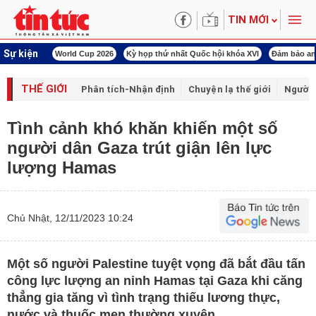
TIN MỚI
Sự kiện
àn Việt Nam
World Cup 2026
Kỳ họp thứ nhất Quốc hội khóa XVI
Đảm bảo an
THẾ GIỚI
Phân tích-Nhận định
Chuyện lạ thế giới
Người 
Tình cảnh khó khăn khiến một số
người dân Gaza trút giận lên lực
lượng Hamas
Chủ Nhật, 12/11/2023 10:24
Một số người Palestine tuyệt vọng đã bắt đầu tấn
công lực lượng an ninh Hamas tại Gaza khi căng
thẳng gia tăng vì tình trạng thiếu lương thực,
nước và thuốc men thường xuyên.