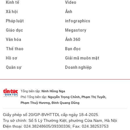
Kinh tế
Video
Xã hội
Ảnh
Pháp luật
infographics
Giáo dục
Megastory
Văn hóa
Ảnh 360
Thể thao
Bạn đọc
Hồ sơ
Giải mã muôn mặt
Quân sự
Doanh nghiệp
Tổng biên tập:
Ninh Hồng Nga
Phó Tổng biên tập:
Nguyễn Trọng Chính, Phạm Thị Tuyết,
Phạm Thuỳ Hương, Đinh Quang Dũng
Giấy phép số 20/GP-BVHTTDL cấp ngày 18-4-2025.
Trụ sở chính: Số 5 Lý Thường Kiệt, phường Cửa Nam, Hà Nội
Điện thoại: 024.38248605/39330336; Fax: 024.38253753