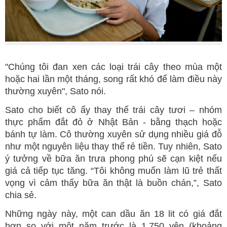
"Chúng tôi đan xen các loại trái cây theo mùa một
hoặc hai lần một tháng, song rất khó để làm điều này
thường xuyên", Sato nói.
Sato cho biết cô ấy thay thế trái cây tươi – nhóm
thực phẩm đắt đỏ ở Nhật Bản - bằng thạch hoặc
bánh tự làm. Cô thường xuyên sử dụng nhiều giá đỗ
như một nguyên liệu thay thế rẻ tiền. Tuy nhiên, Sato
ý tưởng về bữa ăn trưa phong phú sẽ cạn kiệt nếu
giá cả tiếp tục tăng. “Tôi không muốn làm lũ trẻ thất
vọng vì cảm thấy bữa ăn thật là buồn chán,”, Sato
chia sẻ.
Những ngày này, một can dầu ăn 18 lit có giá đắt
hơn so với một năm trước là 1.750 yên (khoảng