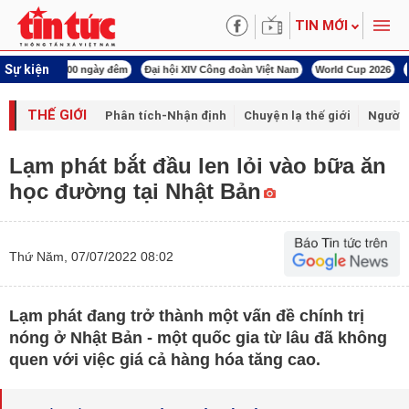
TIN MỚI
Sự kiện
00 ngày đêm
Đại hội XIV Công đoàn Việt Nam
World Cup 2026
Kỳ họp thứ nhấ
THẾ GIỚI
Phân tích-Nhận định
Chuyện lạ thế giới
Người 
Lạm phát bắt đầu len lỏi vào bữa ăn
học đường tại Nhật Bản
Thứ Năm, 07/07/2022 08:02
Lạm phát đang trở thành một vấn đề chính trị
nóng ở Nhật Bản - một quốc gia từ lâu đã không
quen với việc giá cả hàng hóa tăng cao.