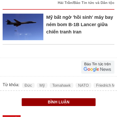
Hải Trần/Báo Tin tức và Dân tộc
Mỹ bất ngờ 'hồi sinh' máy bay
ném bom B-1B Lancer giữa
chiến tranh Iran
Từ khóa:
Đức
Mỹ
Tomahawk
NATO
Friedrich M
BÌNH LUẬN