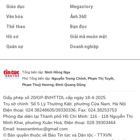
Giáo dục
Megastory
Văn hóa
Ảnh 360
Thể thao
Bạn đọc
Hồ sơ
Giải mã muôn mặt
Quân sự
Doanh nghiệp
Tổng biên tập:
Ninh Hồng Nga
Phó Tổng biên tập:
Nguyễn Trọng Chính, Phạm Thị Tuyết,
Phạm Thuỳ Hương, Đinh Quang Dũng
Giấy phép số 20/GP-BVHTTDL cấp ngày 18-4-2025.
Trụ sở chính: Số 5 Lý Thường Kiệt, phường Cửa Nam, Hà Nội
Điện thoại: 024.38248605/39330336; Fax: 024.38253753
Phòng đại diện tại Thành phố Hồ Chí Minh: 116 - 118 Nguyễn Thị
Minh Khai, phường Xuân Hoà; Điện thoại: 028.39303464
Email: toasoantintuc@gmail.com
© Bản quyền thuộc về Báo Tin tức và Dân tộc - TTXVN