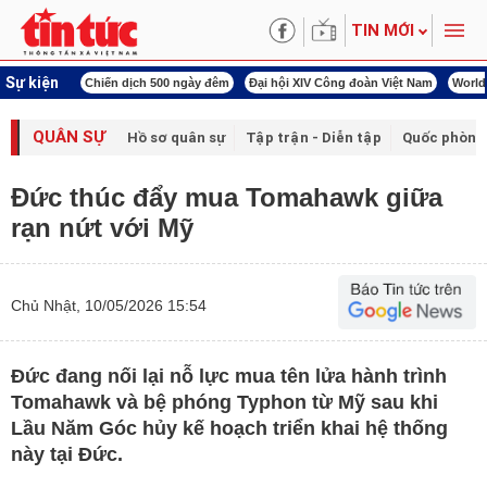
TIN MỚI
Sự kiện
00 ngày đêm
Đại hội XIV Công đoàn Việt Nam
World Cup 2026
Kỳ họp thứ nhấ
QUÂN SỰ
Hồ sơ quân sự
Tập trận - Diễn tập
Quốc phòng
Đức thúc đẩy mua Tomahawk giữa
rạn nứt với Mỹ
Chủ Nhật, 10/05/2026 15:54
Đức đang nối lại nỗ lực mua tên lửa hành trình
Tomahawk và bệ phóng Typhon từ Mỹ sau khi
Lầu Năm Góc hủy kế hoạch triển khai hệ thống
này tại Đức.