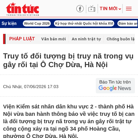
TIN MỚI
Sự kiện
àn Việt Nam
World Cup 2026
Kỳ họp thứ nhất Quốc hội khóa XVI
Đảm bảo an
PHÁP LUẬT
Văn bản mới
An ninh trật tự
Chống buôn lậu 
Truy tố đối tượng bị truy nã trong vụ
gây rối tại Ô Chợ Dừa, Hà Nội
Chủ Nhật, 07/06/2026 17:03
Viện Kiểm sát nhân dân khu vực 2 - thành phố Hà
Nội vừa ban hành thông báo về việc truy tố bị can
là đối tượng bị truy nã trong vụ án gây rối trật tự
công cộng xảy ra tại ngõ 34 phố Hoàng Cầu,
phường Ô Chợ Dừa, Hà Nội.