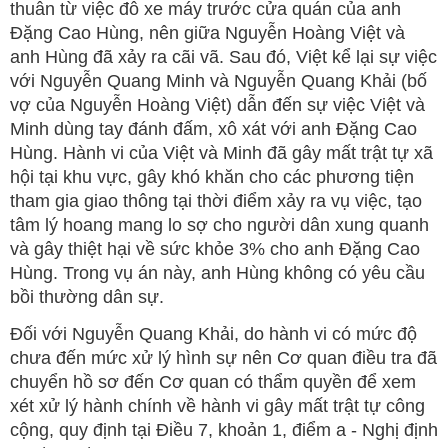
thuẫn từ việc đỗ xe máy trước cửa quán của anh
Đặng Cao Hùng, nên giữa Nguyễn Hoàng Việt và
anh Hùng đã xảy ra cãi vã. Sau đó, Việt kể lại sự việc
với Nguyễn Quang Minh và Nguyễn Quang Khải (bố
vợ của Nguyễn Hoàng Việt) dẫn đến sự việc Việt và
Minh dùng tay đánh đấm, xô xát với anh Đặng Cao
Hùng. Hành vi của Việt và Minh đã gây mất trật tự xã
hội tại khu vực, gây khó khăn cho các phương tiện
tham gia giao thông tại thời điểm xảy ra vụ việc, tạo
tâm lý hoang mang lo sợ cho người dân xung quanh
và gây thiệt hại về sức khỏe 3% cho anh Đặng Cao
Hùng. Trong vụ án này, anh Hùng không có yêu cầu
bồi thường dân sự.
Đối với Nguyễn Quang Khải, do hành vi có mức độ
chưa đến mức xử lý hình sự nên Cơ quan điều tra đã
chuyển hồ sơ đến Cơ quan có thẩm quyền để xem
xét xử lý hành chính về hành vi gây mất trật tự công
cộng, quy định tại Điều 7, khoản 1, điểm a - Nghị định