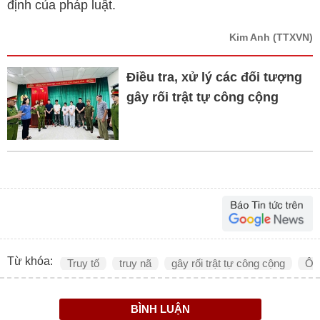
định của pháp luật.
Kim Anh
(TTXVN)
Điều tra, xử lý các đối tượng
gây rối trật tự công cộng
Từ khóa:
Truy tố
truy nã
gây rối trật tự công cộng
Ô 
BÌNH LUẬN