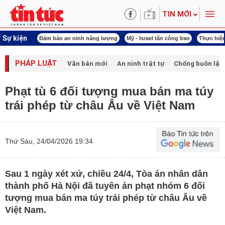
TIN MỚI
Sự kiện
ội khóa XVI
Đảm bảo an ninh năng lượng
Mỹ - Israel tấn công Iran
Thực hiện
PHÁP LUẬT
Văn bản mới
An ninh trật tự
Chống buôn lậu 
Phạt tù 6 đối tượng mua bán ma túy
trái phép từ châu Âu về Việt Nam
Thứ Sáu, 24/04/2026 19:34
Sau 1 ngày xét xử, chiều 24/4, Tòa án nhân dân
thành phố Hà Nội đã tuyên án phạt nhóm 6 đối
tượng mua bán ma túy trái phép từ châu Âu về
Việt Nam.