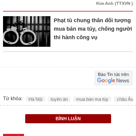
Kim Anh
(TTXVN )
Phạt tù chung thân đối tượng
mua bán ma túy, chống người
thi hành công vụ
Từ khóa:
Hà Nội
tuyên án
mua bán ma túy
châu Âu
BÌNH LUẬN