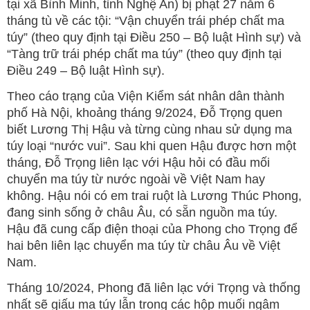
tại xã Bình Minh, tỉnh Nghệ An) bị phạt 27 năm 6
tháng tù về các tội: “Vận chuyển trái phép chất ma
túy” (theo quy định tại Điều 250 – Bộ luật Hình sự) và
“Tàng trữ trái phép chất ma túy” (theo quy định tại
Điều 249 – Bộ luật Hình sự).
Theo cáo trạng của Viện Kiểm sát nhân dân thành
phố Hà Nội, khoảng tháng 9/2024, Đỗ Trọng quen
biết Lương Thị Hậu và từng cùng nhau sử dụng ma
túy loại “nước vui”. Sau khi quen Hậu được hơn một
tháng, Đỗ Trọng liên lạc với Hậu hỏi có đầu mối
chuyển ma túy từ nước ngoài về Việt Nam hay
không. Hậu nói có em trai ruột là Lương Thúc Phong,
đang sinh sống ở châu Âu, có sẵn nguồn ma túy.
Hậu đã cung cấp điện thoại của Phong cho Trọng để
hai bên liên lạc chuyển ma túy từ châu Âu về Việt
Nam.
Tháng 10/2024, Phong đã liên lạc với Trọng và thống
nhất sẽ giấu ma túy lẫn trong các hộp muối ngâm