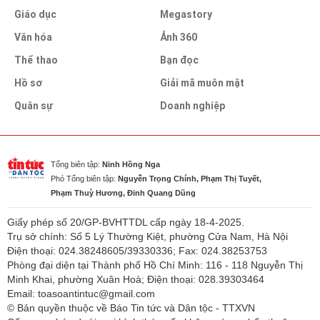
Giáo dục
Megastory
Văn hóa
Ảnh 360
Thể thao
Bạn đọc
Hồ sơ
Giải mã muôn mặt
Quân sự
Doanh nghiệp
Tổng biên tập:
Ninh Hồng Nga
Phó Tổng biên tập:
Nguyễn Trọng Chính, Phạm Thị Tuyết,
Phạm Thuỳ Hương, Đinh Quang Dũng
Giấy phép số 20/GP-BVHTTDL cấp ngày 18-4-2025.
Trụ sở chính: Số 5 Lý Thường Kiệt, phường Cửa Nam, Hà Nội
Điện thoại: 024.38248605/39330336; Fax: 024.38253753
Phòng đại diện tại Thành phố Hồ Chí Minh: 116 - 118 Nguyễn Thị
Minh Khai, phường Xuân Hoà; Điện thoại: 028.39303464
Email: toasoantintuc@gmail.com
© Bản quyền thuộc về Báo Tin tức và Dân tộc - TTXVN