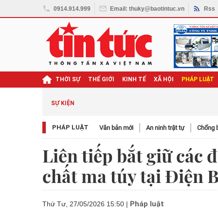
0914.914.999
Email: thuky@baotintuc.vn
Rss
THỜI SỰ
THẾ GIỚI
KINH TẾ
XÃ HỘI
PHÁP LUẬT
SỰ KIỆN
PHÁP LUẬT
Văn bản mới
An ninh trật tự
Chống b
Liên tiếp bắt giữ các 
chất ma túy tại Điện 
Pháp luật
Thứ Tư, 27/05/2026 15:50
|