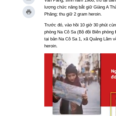
Văn Pấng, sinh năm 1986, trú tại bản
lượng chức năng bắt giữ Giàng A Th
Phăng; thu giữ 2 gram heroin.
Trước đó, vào hồi 10 giờ 30 phút cù
phòng Na Cô Sa (Bộ đội Biên phòng Đ
tại bản Na Cô Sa 1, xã Quảng Lâm về 
heroin.