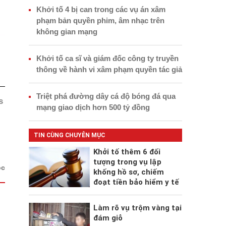
Khởi tố 4 bị can trong các vụ án xâm
phạm bản quyền phim, âm nhạc trên
không gian mạng
Khởi tố ca sĩ và giám đốc công ty truyền
thông về hành vi xâm phạm quyền tác giả
Triệt phá đường dây cá độ bóng đá qua
s
mạng giao dịch hơn 500 tỷ đồng
TIN CÙNG CHUYÊN MỤC
Khởi tố thêm 6 đối
tượng trong vụ lập
ộc
khống hồ sơ, chiếm
đoạt tiền bảo hiểm y tế
Làm rõ vụ trộm vàng tại
đám giỗ