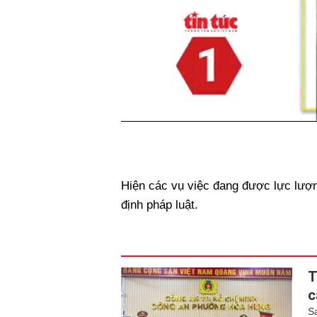
Hiện các vụ việc đang được lực lượn
định pháp luật.
T
c
S