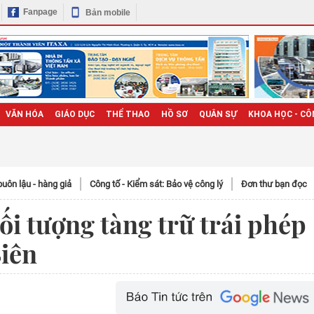
Fanpage
Bản mobile
VĂN HÓA
GIÁO DỤC
THỂ THAO
HỒ SƠ
QUÂN SỰ
KHOA HỌC - CÔ
uôn lậu - hàng giả
Công tố - Kiểm sát: Bảo vệ công lý
Đơn thư bạn đọc
đối tượng tàng trữ trái phép
Biên