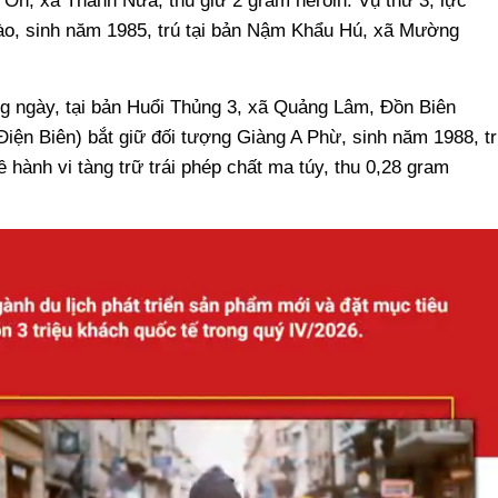
 On, xã Thanh Nưa; thu giữ 2 gram heroin. Vụ thứ 3, lực
ào, sinh năm 1985, trú tại bản Nậm Khẩu Hú, xã Mường
ng ngày, tại bản Huổi Thủng 3, xã Quảng Lâm, Đồn Biên
iện Biên) bắt giữ đối tượng Giàng A Phừ, sinh năm 1988, tr
hành vi tàng trữ trái phép chất ma túy, thu 0,28 gram