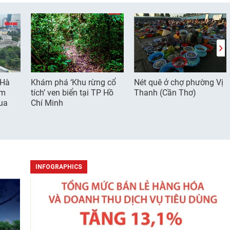
 Hà
Khám phá ‘Khu rừng cổ
Nét quê ở chợ phường Vị
tích’ ven biển tại TP Hồ
Thanh (Cần Thơ)
ểm
Chí Minh
ua
INFOGRAPHICS