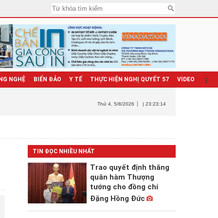
NG NGHỆ
BIỂN ĐẢO
Y TẾ
THỰC HIỆN NGHỊ QUYẾT 57
VIDEO
Thứ 4
, 5/8/2026
| 23:23:15
TIN ĐỌC NHIỀU NHẤT
Trao quyết định thăng
quân hàm Thượng
tướng cho đồng chí
Đặng Hồng Đức