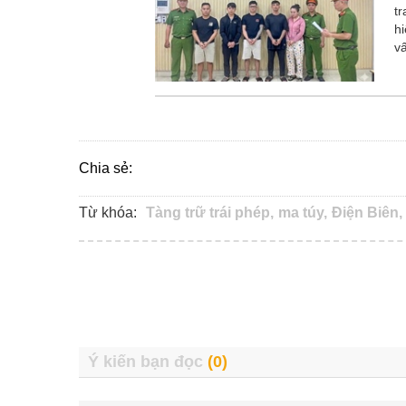
t
hi
v
Chia sẻ:
Từ khóa:
Tàng trữ trái phép,
ma túy,
Điện Biên,