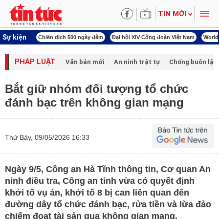
TIN MỚI
Sự kiện
í cách mạng
Chiến dịch 500 ngày đêm
Đại hội XIV Công đoàn Việt Nam
World
PHÁP LUẬT
Văn bản mới
An ninh trật tự
Chống buôn lậu 
Bắt giữ nhóm đối tượng tổ chức
đánh bạc trên không gian mạng
Thứ Bảy, 09/05/2026 16:33
Ngày 9/5, Công an Hà Tĩnh thông tin, Cơ quan An
ninh điều tra, Công an tỉnh vừa có quyết định
khởi tố vụ án, khởi tố 8 bị can liên quan đến
đường dây tổ chức đánh bạc, rửa tiền và lừa đảo
chiếm đoạt tài sản qua không gian mạng.