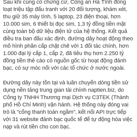
Sau khi củng cố chứng cứ, Công an Hà Tĩnh đồng
loạt triệu tập đấu tranh với 20 đối tượng, khám xét,
thu giữ 35 máy tính, 5 laptop, 23 điện thoại, hơn
10.000 sim, 6 thiết bị đọc sim, 1,3 tỷ đồng tiền mặt
cùng toàn bộ dữ liệu điện tử của hệ thống. Kết quả
điều tra ban đầu xác định, đường dây hoạt động theo
mô hình phân cấp chặt chẽ với 1 đối tác chính, hơn
1.000 đại lý cấp 1, cấp 2, đã tiêu thụ hơn 2.250 tỷ
đồng tiền thẻ cào có nguồn gốc từ hoạt động đánh
bạc, có sự móc nối với các tổ chức ở nước ngoài.
Đường dây này tồn tại và luân chuyển dòng tiền sử
dụng nền tảng trung gian tài chính naptien.biz, do
Công ty TNHH Thương mại Dịch vụ C3TEK (Thành
phố Hồ Chí Minh) vận hành. Hệ thống này đóng vai
trò là "cổng thanh toán ngầm", kết nối API trực tiếp
với 31 website đánh bạc quốc tế để tự động hóa việc
nạp và rút tiền cho con bạc.