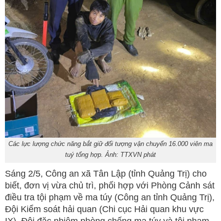
Các lực lượng chức năng bắt giữ đối tượng vận chuyển 16.000 viên ma
tuý tổng hợp. Ảnh: TTXVN phát
Sáng 2/5, Công an xã Tân Lập (tỉnh Quảng Trị) cho
biết, đơn vị vừa chủ trì, phối hợp với Phòng Cảnh sát
điều tra tội phạm về ma túy (Công an tỉnh Quảng Trị),
Đội Kiểm soát hải quan (Chi cục Hải quan khu vực
IX), Đội đặc nhiệm phòng chống ma túy và tội phạm