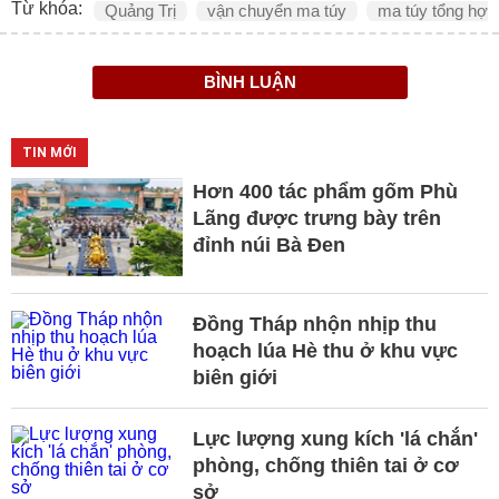
Từ khóa:
Quảng Trị
vận chuyển ma túy
ma túy tổng hợp
BÌNH LUẬN
TIN MỚI
Hơn 400 tác phẩm gốm Phù
Lãng được trưng bày trên
đỉnh núi Bà Đen
Đồng Tháp nhộn nhịp thu
hoạch lúa Hè thu ở khu vực
biên giới
Lực lượng xung kích 'lá chắn'
phòng, chống thiên tai ở cơ
sở