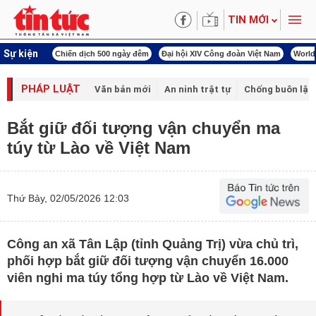
TIN MỚI
Sự kiện
00 ngày đêm
Đại hội XIV Công đoàn Việt Nam
World Cup 2026
Kỳ họp thứ nhấ
PHÁP LUẬT
Văn bản mới
An ninh trật tự
Chống buôn lậu 
Bắt giữ đối tượng vận chuyển ma
túy từ Lào về Việt Nam
Thứ Bảy, 02/05/2026 12:03
Công an xã Tân Lập (tỉnh Quảng Trị) vừa chủ trì,
phối hợp bắt giữ đối tượng vận chuyển 16.000
viên nghi ma túy tổng hợp từ Lào về Việt Nam.