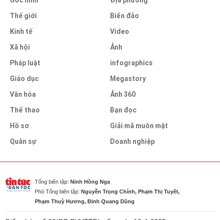
Góc nhìn
Địa phương
Thế giới
Biển đảo
Kinh tế
Video
Xã hội
Ảnh
Pháp luật
infographics
Giáo dục
Megastory
Văn hóa
Ảnh 360
Thể thao
Bạn đọc
Hồ sơ
Giải mã muôn mặt
Quân sự
Doanh nghiệp
Tổng biên tập:
Ninh Hồng Nga
Phó Tổng biên tập:
Nguyễn Trọng Chính, Phạm Thị Tuyết,
Phạm Thuỳ Hương, Đinh Quang Dũng