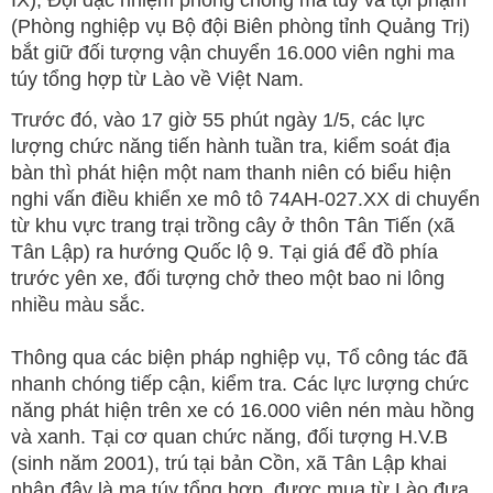
(Phòng nghiệp vụ Bộ đội Biên phòng tỉnh Quảng Trị)
bắt giữ đối tượng vận chuyển 16.000 viên nghi ma
túy tổng hợp từ Lào về Việt Nam.
Trước đó, vào 17 giờ 55 phút ngày 1/5, các lực
lượng chức năng tiến hành tuần tra, kiểm soát địa
bàn thì phát hiện một nam thanh niên có biểu hiện
nghi vấn điều khiển xe mô tô 74AH-027.XX di chuyển
từ khu vực trang trại trồng cây ở thôn Tân Tiến (xã
Tân Lập) ra hướng Quốc lộ 9. Tại giá để đồ phía
trước yên xe, đối tượng chở theo một bao ni lông
nhiều màu sắc.
Thông qua các biện pháp nghiệp vụ, Tổ công tác đã
nhanh chóng tiếp cận, kiểm tra. Các lực lượng chức
năng phát hiện trên xe có 16.000 viên nén màu hồng
và xanh. Tại cơ quan chức năng, đối tượng H.V.B
(sinh năm 2001), trú tại bản Cồn, xã Tân Lập khai
nhận đây là ma túy tổng hợp, được mua từ Lào đưa