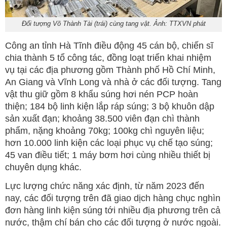
Đối tượng Võ Thành Tài (trái) cùng tang vật. Ảnh: TTXVN phát
Công an tỉnh Hà Tĩnh điều động 45 cán bộ, chiến sĩ
chia thành 5 tổ công tác, đồng loạt triển khai nhiệm
vụ tại các địa phương gồm Thành phố Hồ Chí Minh,
An Giang và Vĩnh Long và nhà ở các đối tượng. Tang
vật thu giữ gồm 8 khẩu súng hơi nén PCP hoàn
thiện; 184 bộ linh kiện lắp ráp súng; 3 bộ khuôn dập
sản xuất đạn; khoảng 38.500 viên đạn chì thành
phẩm, nặng khoảng 70kg; 100kg chì nguyên liệu;
hơn 10.000 linh kiện các loại phục vụ chế tạo súng;
45 van điều tiết; 1 máy bơm hơi cùng nhiều thiết bị
chuyên dụng khác.
Lực lượng chức năng xác định, từ năm 2023 đến
nay, các đối tượng trên đã giao dịch hàng chục nghìn
đơn hàng linh kiện súng tới nhiều địa phương trên cả
nước, thậm chí bán cho các đối tượng ở nước ngoài.