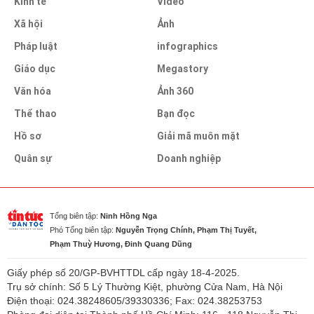
Kinh tế
Video
Xã hội
Ảnh
Pháp luật
infographics
Giáo dục
Megastory
Văn hóa
Ảnh 360
Thể thao
Bạn đọc
Hồ sơ
Giải mã muôn mặt
Quân sự
Doanh nghiệp
Tổng biên tập:
Ninh Hồng Nga
Phó Tổng biên tập:
Nguyễn Trọng Chính, Phạm Thị Tuyết,
Phạm Thuỳ Hương, Đinh Quang Dũng
Giấy phép số 20/GP-BVHTTDL cấp ngày 18-4-2025.
Trụ sở chính: Số 5 Lý Thường Kiệt, phường Cửa Nam, Hà Nội
Điện thoại: 024.38248605/39330336; Fax: 024.38253753