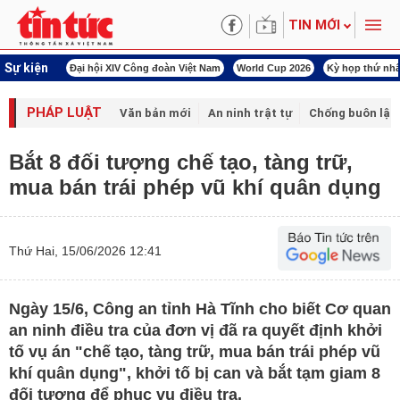
TIN MỚI
Sự kiện
00 ngày đêm
Đại hội XIV Công đoàn Việt Nam
World Cup 2026
Kỳ họp thứ nhấ
PHÁP LUẬT
Văn bản mới
An ninh trật tự
Chống buôn lậu 
Bắt 8 đối tượng chế tạo, tàng trữ,
mua bán trái phép vũ khí quân dụng
Thứ Hai, 15/06/2026 12:41
Ngày 15/6, Công an tỉnh Hà Tĩnh cho biết Cơ quan
an ninh điều tra của đơn vị đã ra quyết định khởi
tố vụ án "chế tạo, tàng trữ, mua bán trái phép vũ
khí quân dụng", khởi tố bị can và bắt tạm giam 8
đối tượng để phục vụ điều tra.