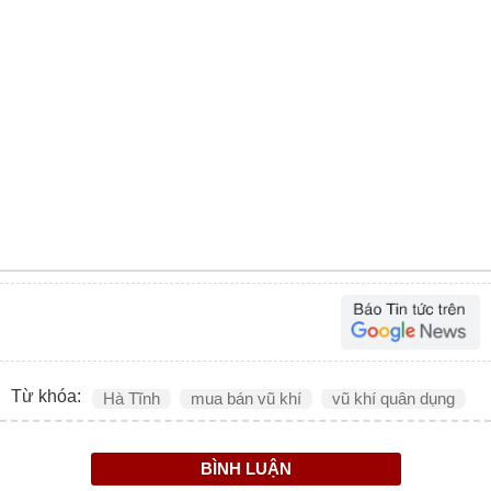
Từ khóa:
Hà Tĩnh
mua bán vũ khí
vũ khí quân dụng
BÌNH LUẬN