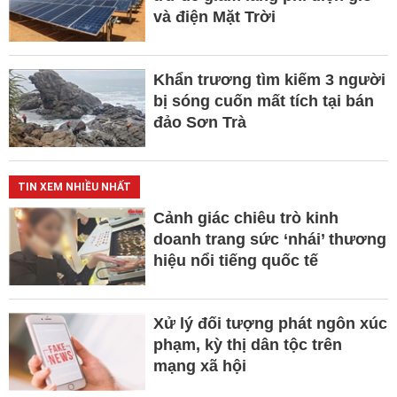
và điện Mặt Trời
Khẩn trương tìm kiếm 3 người
bị sóng cuốn mất tích tại bán
đảo Sơn Trà
TIN XEM NHIỀU NHẤT
Cảnh giác chiêu trò kinh
doanh trang sức ‘nhái’ thương
hiệu nổi tiếng quốc tế
Xử lý đối tượng phát ngôn xúc
phạm, kỳ thị dân tộc trên
mạng xã hội