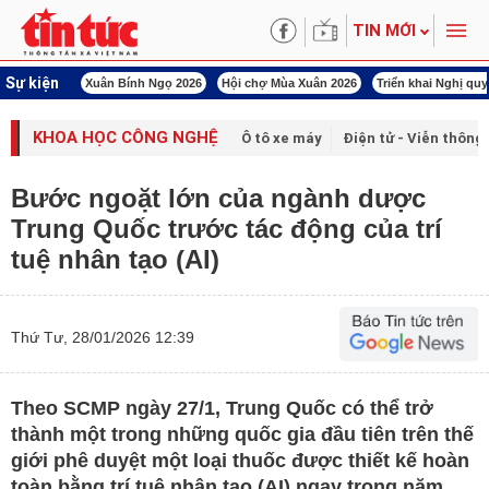
TIN MỚI
Sự kiện
hị quyết 79
Xuân Bính Ngọ 2026
Hội chợ Mùa Xuân 2026
Triển khai Nghị quy
KHOA HỌC CÔNG NGHỆ
Ô tô xe máy
Điện tử - Viễn thông
Bước ngoặt lớn của ngành dược
Trung Quốc trước tác động của trí
tuệ nhân tạo (AI)
Thứ Tư, 28/01/2026 12:39
Theo SCMP ngày 27/1, Trung Quốc có thể trở
thành một trong những quốc gia đầu tiên trên thế
giới phê duyệt một loại thuốc được thiết kế hoàn
toàn bằng trí tuệ nhân tạo (AI) ngay trong năm