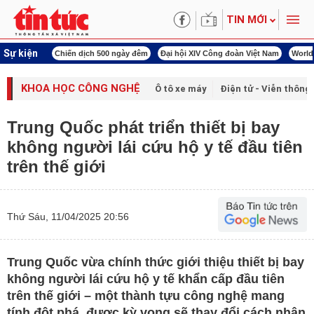
TIN MỚI
Sự kiện
í cách mạng
Chiến dịch 500 ngày đêm
Đại hội XIV Công đoàn Việt Nam
World
KHOA HỌC CÔNG NGHỆ
Ô tô xe máy
Điện tử - Viễn thông
Trung Quốc phát triển thiết bị bay
không người lái cứu hộ y tế đầu tiên
trên thế giới
Thứ Sáu, 11/04/2025 20:56
Trung Quốc vừa chính thức giới thiệu thiết bị bay
không người lái cứu hộ y tế khẩn cấp đầu tiên
trên thế giới – một thành tựu công nghệ mang
tính đột phá, được kỳ vọng sẽ thay đổi cách nhân