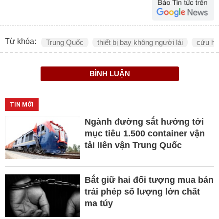
Từ khóa:
Trung Quốc
thiết bị bay không người lái
cứu hộ
BÌNH LUẬN
TIN MỚI
Ngành đường sắt hướng tới
mục tiêu 1.500 container vận
tải liên vận Trung Quốc
Bắt giữ hai đối tượng mua bán
trái phép số lượng lớn chất
ma túy