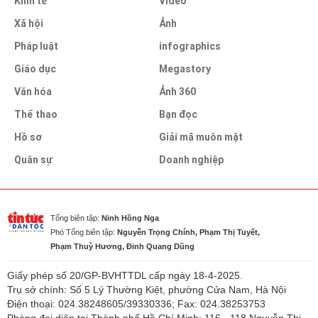
Kinh tế
Video
Xã hội
Ảnh
Pháp luật
infographics
Giáo dục
Megastory
Văn hóa
Ảnh 360
Thể thao
Bạn đọc
Hồ sơ
Giải mã muôn mặt
Quân sự
Doanh nghiệp
Tổng biên tập:
Ninh Hồng Nga
Phó Tổng biên tập:
Nguyễn Trọng Chính, Phạm Thị Tuyết,
Phạm Thuỳ Hương, Đinh Quang Dũng
Giấy phép số 20/GP-BVHTTDL cấp ngày 18-4-2025.
Trụ sở chính: Số 5 Lý Thường Kiệt, phường Cửa Nam, Hà Nội
Điện thoại: 024.38248605/39330336; Fax: 024.38253753