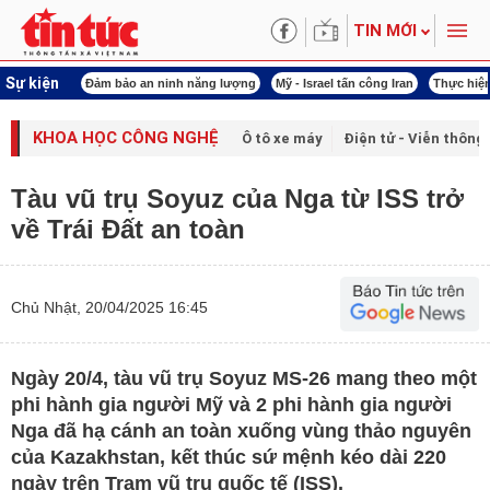
TIN MỚI
Sự kiện
ội khóa XVI
Đảm bảo an ninh năng lượng
Mỹ - Israel tấn công Iran
Thực hiện
KHOA HỌC CÔNG NGHỆ
Ô tô xe máy
Điện tử - Viễn thông
Tàu vũ trụ Soyuz của Nga từ ISS trở
về Trái Đất an toàn
Chủ Nhật, 20/04/2025 16:45
Ngày 20/4, tàu vũ trụ Soyuz MS-26 mang theo một
phi hành gia người Mỹ và 2 phi hành gia người
Nga đã hạ cánh an toàn xuống vùng thảo nguyên
của Kazakhstan, kết thúc sứ mệnh kéo dài 220
ngày trên Trạm vũ trụ quốc tế (ISS).