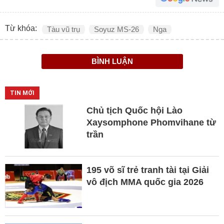
Từ khóa:
Tàu vũ trụ
Soyuz MS-26
Nga
BÌNH LUẬN
TIN MỚI
Chủ tịch Quốc hội Lào
Xaysomphone Phomvihane từ
trần
195 võ sĩ trẻ tranh tài tại Giải
vô địch MMA quốc gia 2026