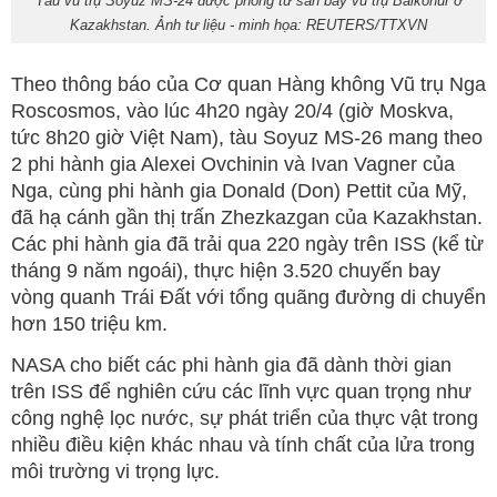
Tàu vũ trụ Soyuz MS-24 được phóng từ sân bay vũ trụ Baikonur ở
Kazakhstan. Ảnh tư liệu - minh họa: REUTERS/TTXVN
Theo thông báo của Cơ quan Hàng không Vũ trụ Nga
Roscosmos, vào lúc 4h20 ngày 20/4 (giờ Moskva,
tức 8h20 giờ Việt Nam), tàu Soyuz MS-26 mang theo
2 phi hành gia Alexei Ovchinin và Ivan Vagner của
Nga, cùng phi hành gia Donald (Don) Pettit của Mỹ,
đã hạ cánh gần thị trấn Zhezkazgan của Kazakhstan.
Các phi hành gia đã trải qua 220 ngày trên ISS (kể từ
tháng 9 năm ngoái), thực hiện 3.520 chuyến bay
vòng quanh Trái Đất với tổng quãng đường di chuyển
hơn 150 triệu km.
NASA cho biết các phi hành gia đã dành thời gian
trên ISS để nghiên cứu các lĩnh vực quan trọng như
công nghệ lọc nước, sự phát triển của thực vật trong
nhiều điều kiện khác nhau và tính chất của lửa trong
môi trường vi trọng lực.