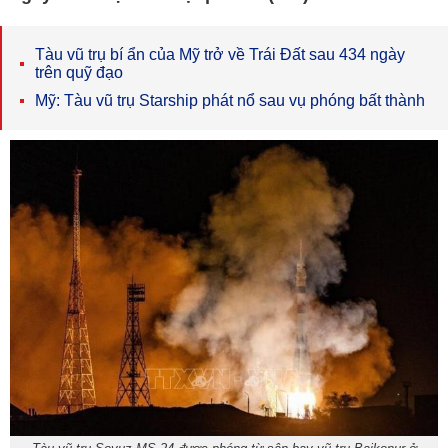
Tàu vũ trụ bí ẩn của Mỹ trở về Trái Đất sau 434 ngày
trên quỹ đạo
Mỹ: Tàu vũ trụ Starship phát nổ sau vụ phóng bất thành