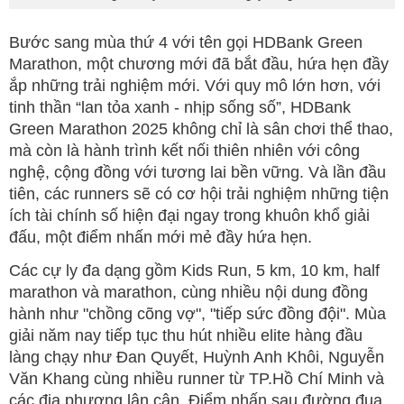
Bước sang mùa thứ 4 với tên gọi HDBank Green
Marathon, một chương mới đã bắt đầu, hứa hẹn đầy
ắp những trải nghiệm mới. Với quy mô lớn hơn, với
tinh thần “lan tỏa xanh - nhịp sống số”, HDBank
Green Marathon 2025 không chỉ là sân chơi thể thao,
mà còn là hành trình kết nối thiên nhiên với công
nghệ, cộng đồng với tương lai bền vững. Và lần đầu
tiên, các runners sẽ có cơ hội trải nghiệm những tiện
ích tài chính số hiện đại ngay trong khuôn khổ giải
đấu, một điểm nhấn mới mẻ đầy hứa hẹn.
Các cự ly đa dạng gồm Kids Run, 5 km, 10 km, half
marathon và marathon, cùng nhiều nội dung đồng
hành như "chồng cõng vợ", "tiếp sức đồng đội". Mùa
giải năm nay tiếp tục thu hút nhiều elite hàng đầu
làng chạy như Đan Quyết, Huỳnh Anh Khôi, Nguyễn
Văn Khang cùng nhiều runner từ TP.Hồ Chí Minh và
các địa phương lân cận. Điểm nhấn sau đường đua