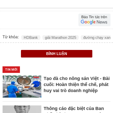
Từ khóa:
HDBank
giải Marathon 2025
đường chạy xanh
BÌNH LUẬN
TIN MỚI
Tạo đà cho nông sản Việt - Bài
cuối: Hoàn thiện thể chế, phát
huy vai trò doanh nghiệp
Thông cáo đặc biệt của Ban