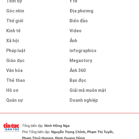
Thời sự
Y tế
Góc nhìn
Địa phương
Thế giới
Biển đảo
Kinh tế
Video
Xã hội
Ảnh
Pháp luật
infographics
Giáo dục
Megastory
Văn hóa
Ảnh 360
Thể thao
Bạn đọc
Hồ sơ
Giải mã muôn mặt
Quân sự
Doanh nghiệp
Tổng biên tập:
Ninh Hồng Nga
Phó Tổng biên tập:
Nguyễn Trọng Chính, Phạm Thị Tuyết,
Phạm Thuỳ Hương, Đinh Quang Dũng