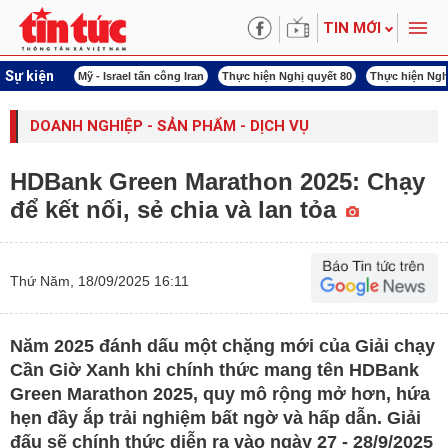
TIN MỚI
Sự kiện
 năng lượng
Mỹ - Israel tấn công Iran
Thực hiện Nghị quyết 80
Thực hiện Ngh
DOANH NGHIỆP - SẢN PHẨM - DỊCH VỤ
HDBank Green Marathon 2025: Chạy
để kết nối, sẻ chia và lan tỏa
Thứ Năm, 18/09/2025 16:11
Năm 2025 đánh dấu một chặng mới của Giải chạy
Cần Giờ Xanh khi chính thức mang tên HDBank
Green Marathon 2025, quy mô rộng mở hơn, hứa
hẹn đầy ắp trải nghiệm bất ngờ và hấp dẫn. Giải
đấu sẽ chính thức diễn ra vào ngày 27 - 28/9/2025