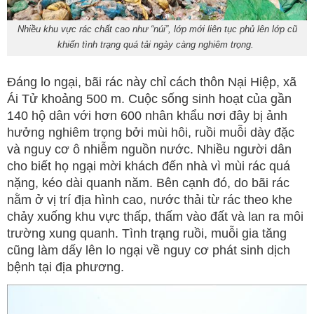
Nhiều khu vực rác chất cao như “núi”, lớp mới liên tục phủ lên lớp cũ
khiến tình trạng quá tải ngày càng nghiêm trọng.
Đáng lo ngại, bãi rác này chỉ cách thôn Nại Hiệp, xã
Ái Tử khoảng 500 m. Cuộc sống sinh hoạt của gần
140 hộ dân với hơn 600 nhân khẩu nơi đây bị ảnh
hưởng nghiêm trọng bởi mùi hôi, ruồi muỗi dày đặc
và nguy cơ ô nhiễm nguồn nước. Nhiều người dân
cho biết họ ngại mời khách đến nhà vì mùi rác quá
nặng, kéo dài quanh năm. Bên cạnh đó, do bãi rác
nằm ở vị trí địa hình cao, nước thải từ rác theo khe
chảy xuống khu vực thấp, thấm vào đất và lan ra môi
trường xung quanh. Tình trạng ruồi, muỗi gia tăng
cũng làm dấy lên lo ngại về nguy cơ phát sinh dịch
bệnh tại địa phương.