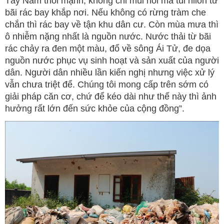
Tây Nam thổi mạnh, không chỉ mùi hôi mà túi nilon từ
bãi rác bay khắp nơi. Nếu không có rừng tràm che
chắn thì rác bay về tận khu dân cư. Còn mùa mưa thì
ô nhiễm nặng nhất là nguồn nước. Nước thải từ bãi
rác chảy ra đen một màu, đổ về sông Ái Tử, đe dọa
nguồn nước phục vụ sinh hoạt và sản xuất của người
dân. Người dân nhiều lần kiến nghị nhưng việc xử lý
vẫn chưa triệt để. Chúng tôi mong cấp trên sớm có
giải pháp căn cơ, chứ để kéo dài như thế này thì ảnh
hưởng rất lớn đến sức khỏe của cộng đồng”.