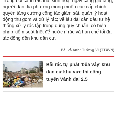
Trong bối cảnh rác thải sinh hoạt ngày càng gia tăng,
người dân địa phương mong muốn các cấp chính
quyền tăng cường công tác giám sát, quản lý hoạt
động thu gom và xử lý rác; về lâu dài cần đầu tư hệ
thống xử lý rác tập trung đúng quy chuẩn, có biện
pháp kiểm soát triệt để nước rỉ rác và hạn chế tối đa
tác động đến khu dân cư.
Bài và ảnh: Tường Vi
(TTXVN)
Bãi rác tự phát 'bủa vây' khu
dân cư khu vực thi công
tuyến Vành đai 2.5