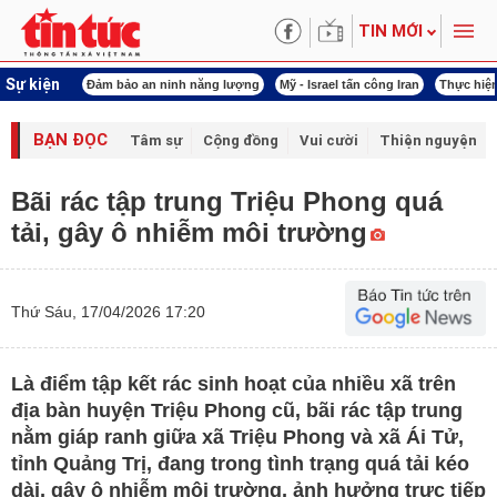
TIN MỚI
Sự kiện
o an ninh năng lượng
Mỹ - Israel tấn công Iran
Thực hiện Nghị quyết 80
Thự
BẠN ĐỌC
Tâm sự
Cộng đồng
Vui cười
Thiện nguyện
Bãi rác tập trung Triệu Phong quá
tải, gây ô nhiễm môi trường
Thứ Sáu, 17/04/2026 17:20
Là điểm tập kết rác sinh hoạt của nhiều xã trên
địa bàn huyện Triệu Phong cũ, bãi rác tập trung
nằm giáp ranh giữa xã Triệu Phong và xã Ái Tử,
tỉnh Quảng Trị, đang trong tình trạng quá tải kéo
dài, gây ô nhiễm môi trường, ảnh hưởng trực tiếp