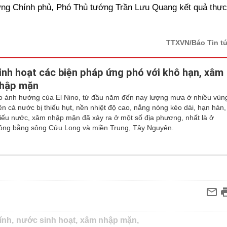
ướng Chính phủ, Phó Thủ tướng Trần Lưu Quang kết quả thực
TTXVN/Báo Tin t
inh hoạt các biện pháp ứng phó với khô hạn, xâm
hập mặn
o ảnh hưởng của El Nino, từ đầu năm đến nay lượng mưa ở nhiều vùn
rên cả nước bị thiếu hụt, nền nhiệt độ cao, nắng nóng kéo dài, hạn hán,
hiếu nước, xâm nhập mặn đã xảy ra ở một số địa phương, nhất là ở
ồng bằng sông Cửu Long và miền Trung, Tây Nguyên.
ính,
nước sinh hoạt,
xâm nhập mặn,