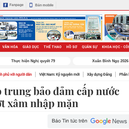
Fanpage
Bản mobile
VĂN HÓA
GIÁO DỤC
THỂ THAO
HỒ SƠ
QUÂN SỰ
KHOA HỌC - CÔ
h phủ với người dân
Việt Nam: Kỷ nguyên mới
Xây dựng Đảng
Phản 
p trung bảo đảm cấp nước
đợt xâm nhập mặn