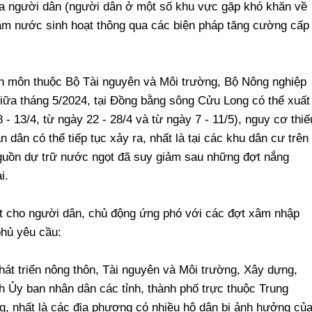
a người dân (người dân ở một số khu vực gặp khó khăn về
m nước sinh hoạt thông qua các biện pháp tăng cường cấp
 môn thuộc Bộ Tài nguyên và Môi trường, Bộ Nông nghiệp
giữa tháng 5/2024, tại Đồng bằng sông Cửu Long có thể xuất
- 13/4, từ ngày 22 - 28/4 và từ ngày 7 - 11/5), nguy cơ thiế
 dân có thể tiếp tục xảy ra, nhất là tại các khu dân cư trên
 nguồn dự trữ nước ngọt đã suy giảm sau những đợt nắng
i.
 cho người dân, chủ động ứng phó với các đợt xâm nhập
phủ yêu cầu:
át triển nông thôn, Tài nguyên và Môi trường, Xây dựng,
h Ủy ban nhân dân các tỉnh, thành phố trực thuộc Trung
 nhất là các địa phương có nhiều hộ dân bị ảnh hưởng củ