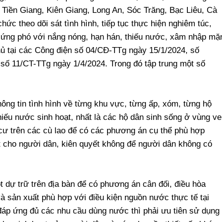
Tiền Giang, Kiên Giang, Long An, Sóc Trăng, Bạc Liêu, Cà
ức theo dõi sát tình hình, tiếp tục thực hiện nghiêm túc,
áp ứng phó với nắng nóng, hạn hán, thiếu nước, xâm nhập mặ
ủ tại các Công điện số 04/CĐ-TTg ngày 15/1/2024, số
 số 11/CT-TTg ngày 1/4/2024. Trong đó tập trung một số
hông tin tình hình về từng khu vực, từng ấp, xóm, từng hộ
hiếu nước sinh hoạt, nhất là các hộ dân sinh sống ở vùng ve
cư trên các cù lao để có các phương án cụ thể phù hợp
cho người dân, kiên quyết không để người dân không có
 dự trữ trên địa bàn để có phương án cân đối, điều hòa
à sản xuất phù hợp với điều kiện nguồn nước thực tế tại
đáp ứng đủ các nhu cầu dùng nước thì phải ưu tiên sử dụng