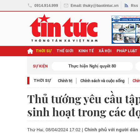
0914.914.999
Email: thuky@baotintuc.vn
Rss
THỜI SỰ
THẾ GIỚI
KINH TẾ
XÃ HỘI
PHÁP LUẬT
ghị quyết Đại hội XIV
SỰ KIỆN
THỜI SỰ
Chính trị
Chính sách và cuộc sống
Chín
Thủ tướng yêu cầu tậ
sinh hoạt trong các 
Chính phủ với người dân
Thứ Hai, 08/04/2024 17:02
|