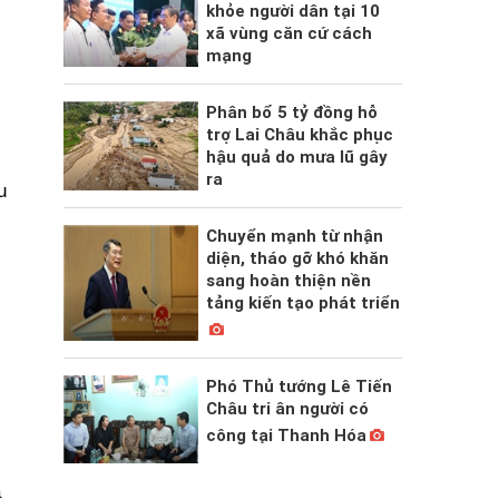
khỏe người dân tại 10
xã vùng căn cứ cách
mạng
Phân bổ 5 tỷ đồng hỗ
trợ Lai Châu khắc phục
hậu quả do mưa lũ gây
ra
u
Chuyển mạnh từ nhận
diện, tháo gỡ khó khăn
sang hoàn thiện nền
tảng kiến tạo phát triển
Phó Thủ tướng Lê Tiến
Châu tri ân người có
công tại Thanh Hóa
a