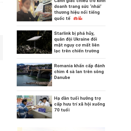
Cảnh giác chiêu trò kinh
doanh trang sức ‘nhái’
thương hiệu nổi tiếng
quốc tế
Starlink bị phá hủy,
quân đội Ukraine đối
mặt nguy cơ mất liên
lạc trên chiến trường
Romania khẩn cấp đánh
chìm 4 sà lan trên sông
Danube
Hạ dần tuổi hưởng trợ
cấp hưu trí xã hội xuống
70 tuổi