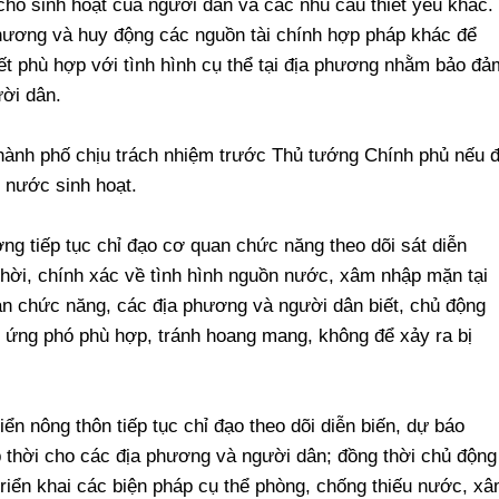
o sinh hoạt của người dân và các nhu cầu thiết yếu khác.
hương và huy động các nguồn tài chính hợp pháp khác để
iết phù hợp với tình hình cụ thể tại địa phương nhằm bảo đả
ời dân.
thành phố chịu trách nhiệm trước Thủ tướng Chính phủ nếu 
 nước sinh hoạt.
ng tiếp tục chỉ đạo cơ quan chức năng theo dõi sát diễn
 thời, chính xác về tình hình nguồn nước, xâm nhập mặn tại
 chức năng, các địa phương và người dân biết, chủ động
 ứng phó phù hợp, tránh hoang mang, không để xảy ra bị
ển nông thôn tiếp tục chỉ đạo theo dõi diễn biến, dự báo
p thời cho các địa phương và người dân; đồng thời chủ động
riển khai các biện pháp cụ thể phòng, chống thiếu nước, x