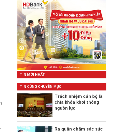
TIN MỚI NHẤT
TIN CÙNG CHUYÊN MỤC
Trách nhiệm cán bộ là
chìa khóa khơi thông
m
nguồn lực
,
Ra quân chăm sóc sức