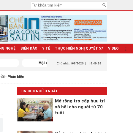
NG NGHỆ
BIỂN ĐẢO
Y TẾ
THỰC HIỆN NGHỊ QUYẾT 57
VIDEO
Chủ nhật
, 9/8/2026
| 8:49:19
hồi - Phản biện
TIN ĐỌC NHIỀU NHẤT
Mở rộng trợ cấp hưu trí
xã hội cho người từ 70
tuổi