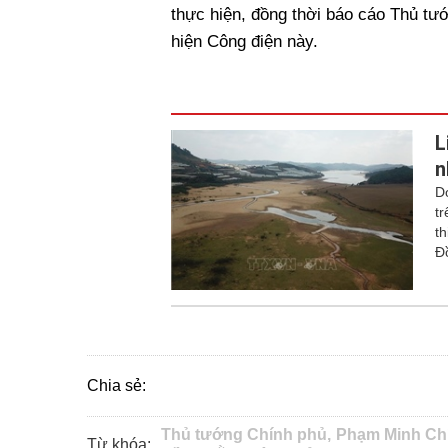
thực hiện, đồng thời báo cáo Thủ t
hiện Công điện này.
L
n
D
t
t
Đ
Chia sẻ:
Thủ tướng Chính phủ,
Phạm Minh Ch
Từ khóa: