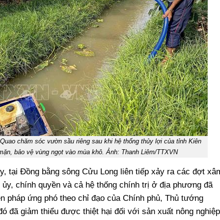
uao chăm sóc vườn sầu riêng sau khi hệ thống thủy lợi của tỉnh Kiên
 mặn, bảo vệ vùng ngọt vào mùa khô. Ảnh: Thanh Liêm/TTXVN
y, tại Đồng bằng sông Cửu Long liên tiếp xảy ra các đợt xâ
ủy, chính quyền và cả hệ thống chính trị ở địa phương đã
iện pháp ứng phó theo chỉ đạo của Chính phủ, Thủ tướng
 đã giảm thiểu được thiệt hại đối với sản xuất nông nghiệp