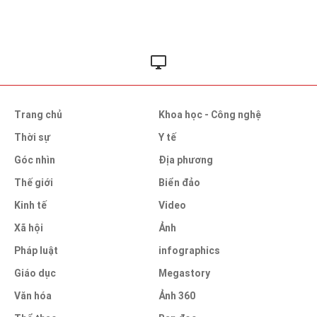
Trang chủ
Khoa học - Công nghệ
Thời sự
Y tế
Góc nhìn
Địa phương
Thế giới
Biển đảo
Kinh tế
Video
Xã hội
Ảnh
Pháp luật
infographics
Giáo dục
Megastory
Văn hóa
Ảnh 360