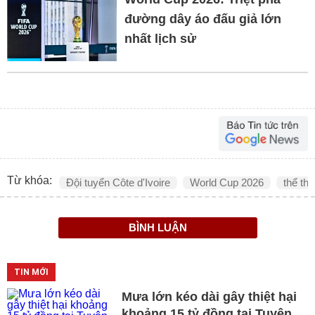
đường dây áo đấu giả lớn
nhất lịch sử
Từ khóa:
Đội tuyển Côte d'Ivoire
World Cup 2026
thể th
BÌNH LUẬN
TIN MỚI
Mưa lớn kéo dài gây thiệt hại
khoảng 15 tỷ đồng tại Tuyên