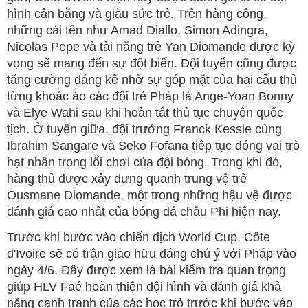
hình cân bằng và giàu sức trẻ. Trên hàng công,
những cái tên như Amad Diallo, Simon Adingra,
Nicolas Pepe và tài năng trẻ Yan Diomande được kỳ
vọng sẽ mang đến sự đột biến. Đội tuyển cũng được
tăng cường đáng kể nhờ sự góp mặt của hai cầu thủ
từng khoác áo các đội trẻ Pháp là Ange-Yoan Bonny
và Elye Wahi sau khi hoàn tất thủ tục chuyển quốc
tịch. Ở tuyến giữa, đội trưởng Franck Kessie cùng
Ibrahim Sangare và Seko Fofana tiếp tục đóng vai trò
hạt nhân trong lối chơi của đội bóng. Trong khi đó,
hàng thủ được xây dựng quanh trung vệ trẻ
Ousmane Diomande, một trong những hậu vệ được
đánh giá cao nhất của bóng đá châu Phi hiện nay.
Trước khi bước vào chiến dịch World Cup, Côte
d'Ivoire sẽ có trận giao hữu đáng chú ý với Pháp vào
ngày 4/6. Đây được xem là bài kiểm tra quan trọng
giúp HLV Faé hoàn thiện đội hình và đánh giá khả
năng cạnh tranh của các học trò trước khi bước vào