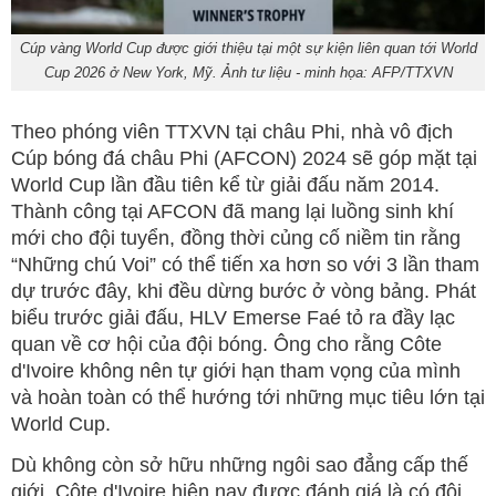
Cúp vàng World Cup được giới thiệu tại một sự kiện liên quan tới World
Cup 2026 ở New York, Mỹ. Ảnh tư liệu - minh họa: AFP/TTXVN
Theo phóng viên TTXVN tại châu Phi, nhà vô địch
Cúp bóng đá châu Phi (AFCON) 2024 sẽ góp mặt tại
World Cup lần đầu tiên kể từ giải đấu năm 2014.
Thành công tại AFCON đã mang lại luồng sinh khí
mới cho đội tuyển, đồng thời củng cố niềm tin rằng
“Những chú Voi” có thể tiến xa hơn so với 3 lần tham
dự trước đây, khi đều dừng bước ở vòng bảng. Phát
biểu trước giải đấu, HLV Emerse Faé tỏ ra đầy lạc
quan về cơ hội của đội bóng. Ông cho rằng Côte
d'Ivoire không nên tự giới hạn tham vọng của mình
và hoàn toàn có thể hướng tới những mục tiêu lớn tại
World Cup.
Dù không còn sở hữu những ngôi sao đẳng cấp thế
giới, Côte d'Ivoire hiện nay được đánh giá là có đội