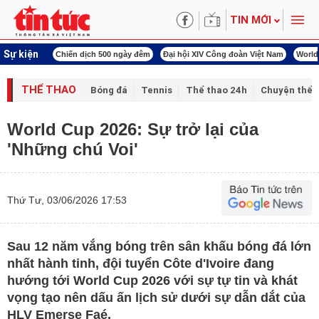
TIN MỚI
Sự kiện
í cách mạng
Chiến dịch 500 ngày đêm
Đại hội XIV Công đoàn Việt Nam
World
THỂ THAO
Bóng đá
Tennis
Thể thao 24h
Chuyện thể 
World Cup 2026: Sự trở lại của
'Những chú Voi'
Thứ Tư, 03/06/2026 17:53
Sau 12 năm vắng bóng trên sân khấu bóng đá lớn
nhất hành tinh, đội tuyển Côte d'Ivoire đang
hướng tới World Cup 2026 với sự tự tin và khát
vọng tạo nên dấu ấn lịch sử dưới sự dẫn dắt của
HLV Emerse Faé.